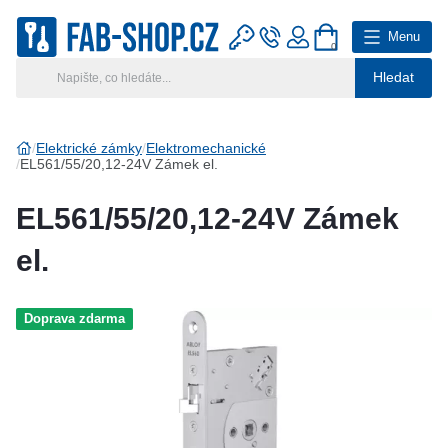
Menu
0
Hledat
Hlavní kategorie
Vyberte si kategorii
Elektrické zámky
Elektromechanické
EL561/55/20,12-24V Zámek el.
Výroba klíčů
EL561/55/20,12-24V Zámek
Klíčové systémy
el.
Rady a tipy
Doprava zdarma
Katalog
Reference
Kontakt