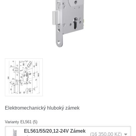
O nás
Kamenná prodejna
Kontakt
Vyberte region
Fabshop CZ
Fabshop SK
Elektromechanický hluboký zámek
Varianty EL561 (5)
EL561/55/20,12-24V Zámek
16 350,00 Kč