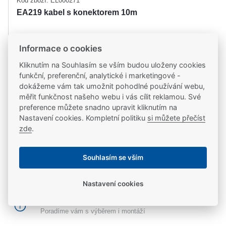
Kód zboží: EL000271
EA219 kabel s konektorem 10m
1 430,00 Kč
Informace o cookies
1 181,82 Kč
bez DPH
Kliknutím na Souhlasím se vším budou uloženy cookies
funkční, preferenční, analytické i marketingové -
ks
Do košíku
dokážeme vám tak umožnit pohodlné používání webu,
měřit funkčnost našeho webu i vás cílit reklamou. Své
Skladem
preference můžete snadno upravit kliknutím na
v pondělí 10. 8. u vás, zítra na 1 pobočce
Nastavení cookies. Kompletní politiku
si můžete přečíst
zde
.
Souhlasím se vším
Doprava zdarma
Při každém nákupu nad 2 000 Kč
Nastavení cookies
Odborné poradenství
Poradíme vám s výběrem i montáží