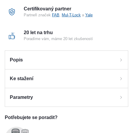
Certifikovaný partner
Partneři značek
FAB
,
Mul-T-Lock
a
Yale
20 let na trhu
Poradíme vám, máme 20 let zkušeností
Popis
Elektromechanický hluboký zámek
Ke stažení
Použití
Ke stažení
Parametry
Pro vnitřní i venkovní plné dveře.
Manuál
Certifikát shody
Klika zámku může být ovládána výstupním
Parametry a specifikace
Potřebujete se poradit?
kontaktem ze čtečky karet, klávesnice, tlačítkem,
Certifikát NBU
produktový list
Provedení el. zámku
Elektromechanické
apod.