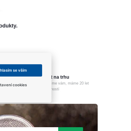
odukty.
hlasím se vším
er
20 let na trhu
l-T-Lock
Poradíme vám, máme 20 let
tavení cookies
zkušeností