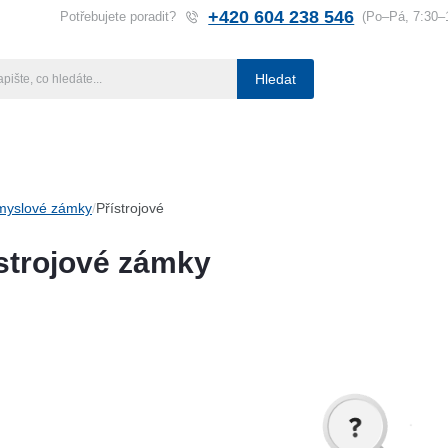
+420 604 238 546
Potřebujete poradit?
(Po–Pá, 7:30–
Hledat
ba klíčů
Klíčové systémy
Rady a tipy
Katalog
Referen
myslové zámky
Přístrojové
strojové zámky