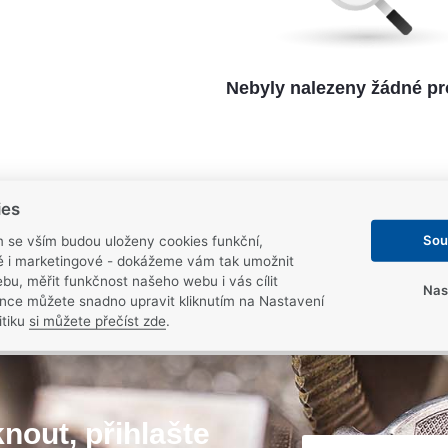
Nebyly nalezeny žádné pr
ies
Sou
m se vším budou uloženy cookies funkční,
ké i marketingové - dokážeme vám tak umožnit
Odborné poradenství
Certifikovaný partn
bu, měřit funkčnost našeho webu i vás cílit
Poradíme vám s výběrem i
Partneři značek
FAB
,
Mu
Nas
nce můžete snadno upravit kliknutím na Nastavení
montáží
a
Yale
itiku
si můžete přečíst zde
.
nout, přihlašte