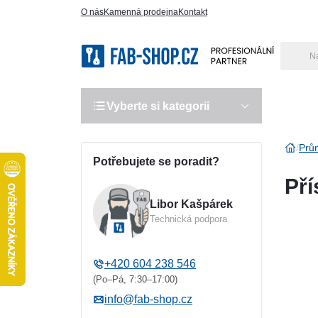
O nás
Kamenná prodejna
Kontakt
Vyberte si kategorii
Výro
Prů
Potřebujete se poradit?
Pří
Libor Kašpárek
Technická podpora
+420 604 238 546
(Po–Pá, 7:30–17:00)
info@fab-shop.cz