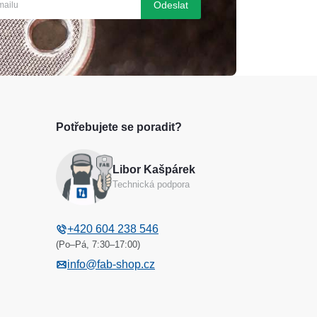
Odeslat
Potřebujete se poradit?
Libor Kašpárek
Technická podpora
+420 604 238 546
(Po–Pá, 7:30–17:00)
info@fab-shop.cz