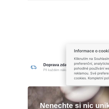
Informace o cook
Kliknutím na Souhlasí
preferenční, analytic
Doprava zdarma
pohodlné používání we
Při každém nákupu nad 2 000 Kč
reklamou. Své prefere
cookies. Kompletní pol
Nenechte si nic unik