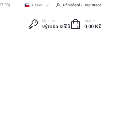
17:00)
/
Česko
Přihlášení
Registrace
On-line
Košík
výroba klíčů
0,00 Kč
0
ce
Kontakt