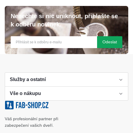
Nenechte si nic uniknout, přihlašte se
k odběru novinek.
Odeslat
Služby a ostatní
Vše o nákupu
Výroba klíče
Klíčové systémy
Cookies a podmínky používání
Váš profesionální partner při
Katalog
Ochrana osobních údajů
zabezpečení vašich dveří.