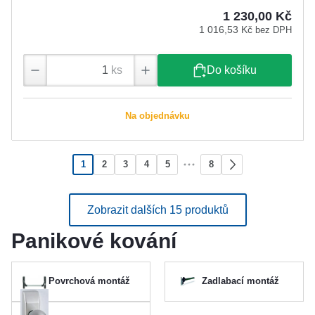
1 230,00 Kč
1 016,53 Kč
bez DPH
ks
Do košíku
Na objednávku
1
2
3
4
5
8
Zobrazit dalších 15 produktů
Panikové kování
Povrchová montáž
Zadlabací montáž