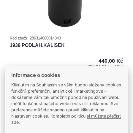
Kód zboží: 286314000014340
1939 PODLAH.KALISEK
440,00 Kč
363,64 Kč
bez DPH
Informace o cookies
ks
Do košíku
Kliknutím na Souhlasím se vším budou uloženy cookies
funkční, preferenční, analytické i marketingové -
dokážeme vám tak umožnit pohodlné používání webu,
Skladem
měřit funkčnost našeho webu i vás cílit reklamou. Své
v úterý 11. 8. u vás, pozítří na 1 pobočce
preference můžete snadno upravit kliknutím na
Nastavení cookies. Kompletní politiku
si můžete přečíst
zde
.