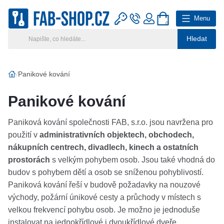
Menu
0
Hledat
Hlavní kategorie
Vyberte si kategorii
Panikové kování
Výroba klíčů
Panikové kování
Klíčové systémy
Paniková kování společnosti FAB, s.r.o. jsou navržena pro
použití v
administrativních objektech, obchodech,
Rady a tipy
nákupních centrech, divadlech, kinech a ostatních
prostorách
s velkým pohybem osob. Jsou také vhodná do
Katalog
budov s pohybem dětí a osob se sníženou pohyblivostí.
Paniková kování řeší v budově požadavky na nouzové
Reference
východy, požární únikové cesty a průchody v místech s
velkou frekvencí pohybu osob. Je možno je jednoduše
Kontakt
instalovat na jednokřídlové i dvoukřídlové dveře,