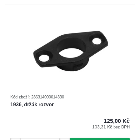
FAB
(16)
Cena
ASSA ABLOY
(68)
NEMEF
(14)
NORMA
(5)
TESA
(8)
až
Kód zboží: 286314000014330
1936, držák rozvor
125,00 Kč
103,31 Kč
bez DPH