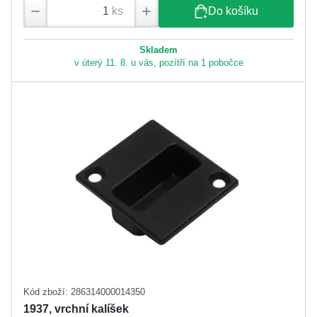
ks
Do košíku
Skladem
v úterý 11. 8. u vás, pozítří na 1 pobočce
Kód zboží: 286314000014350
1937, vrchní kalíšek