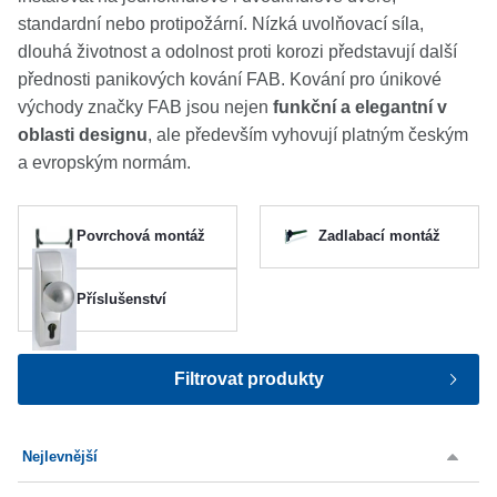
standardní nebo protipožární. Nízká uvolňovací síla,
O nás
dlouhá životnost a odolnost proti korozi představují další
přednosti panikových kování FAB. Kování pro únikové
Kamenná prodejna
východy značky FAB jsou nejen
funkční a elegantní v
Kontakt
oblasti designu
, ale především vyhovují platným českým
a evropským normám.
Vyberte region
Fabshop CZ
Fabshop SK
Povrchová montáž
Zadlabací montáž
Příslušenství
Filtrovat produkty
Výrobce
Nejlevnější