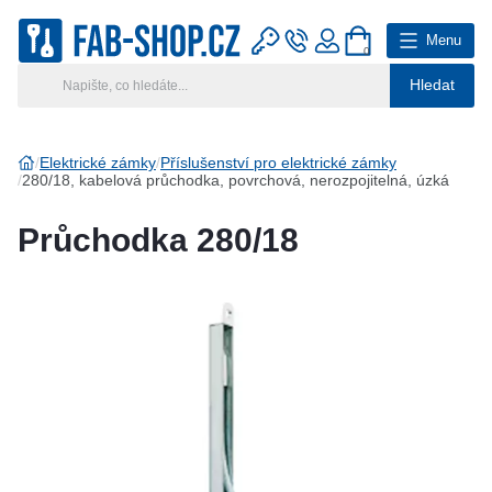
Menu
0
Hledat
Hlavní kategorie
Vyberte si kategorii
Elektrické zámky
Příslušenství pro elektrické zámky
280/18, kabelová průchodka, povrchová, nerozpojitelná, úzká
Výroba klíčů
Průchodka 280/18
Klíčové systémy
Rady a tipy
Katalog
Reference
Kontakt