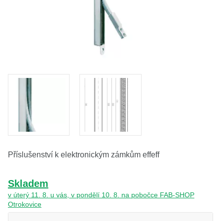
O nás
Kamenná prodejna
Kontakt
Vyberte region
Fabshop CZ
Fabshop SK
Příslušenství k elektronickým zámkům effeff
Skladem
v úterý 11. 8. u vás, v pondělí 10. 8. na pobočce FAB-SHOP
Otrokovice