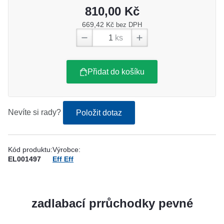
810,00 Kč
669,42 Kč
bez DPH
ks
Přidat do košíku
Nevíte si rady?
Položit dotaz
Kód produktu:
Výrobce:
EL001497
Eff Eff
zadlabací prrůchodky pevné