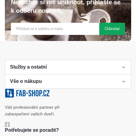
Nenechte si nic uniknout, přihlašte se
k odběru novinek.
Odeslat
Služby a ostatní
Vše o nákupu
Výroba klíče
Klíčové systémy
Cookies a podmínky používání
Váš profesionální partner při
Katalog
Ochrana osobních údajů
zabezpečení vašich dveří.
Reference
Obchodní podmínky
Potřebujete se poradit?