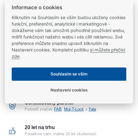
ks
Do košíku
Informace o cookies
Kliknutím na Souhlasím se vším budou uloženy cookies
Na objednávku
funkční, preferenční, analytické i marketingové -
dokážeme vám tak umožnit pohodlné používání webu,
měřit funkčnost našeho webu i vás cílit reklamou. Své
preference můžete snadno upravit kliknutím na
Nastavení cookies. Kompletní politiku
si můžete přečíst
Doprava zdarma
zde
.
Při každém nákupu nad 2 000 Kč
Souhlasím se vším
Odborné poradenství
Poradíme vám s výběrem i montáží
Nastavení cookies
Certifikovaný partner
Partneři značek
FAB
,
Mul-T-Lock
a
Yale
20 let na trhu
Poradíme vám, máme 20 let zkušeností