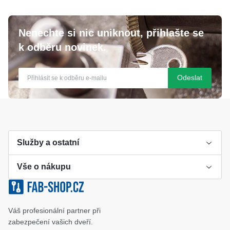
Nenechte si nic uniknout, přihlašte se
k odběru novinek.
Odeslat
Služby a ostatní
Vše o nákupu
Výroba klíče
Klíčové systémy
Cookies a podmínky používání
Váš profesionální partner při
Katalog
Ochrana osobních údajů
zabezpečení vašich dveří.