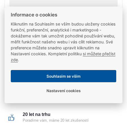
Informace o cookies
Kliknutím na Souhlasím se vším budou uloženy cookies
funkční, preferenční, analytické i marketingové -
dokážeme vám tak umožnit pohodlné používání webu,
měřit funkčnost našeho webu i vás cílit reklamou. Své
Doprava zdarma
preference můžete snadno upravit kliknutím na
Při každém nákupu nad 2 000 Kč
Nastavení cookies. Kompletní politiku
si můžete přečíst
zde
.
Odborné poradenství
Poradíme vám s výběrem i montáží
Souhlasím se vším
Nastavení cookies
Certifikovaný partner
Partneři značek
FAB
,
Mul-T-Lock
a
Yale
20 let na trhu
Poradíme vám, máme 20 let zkušeností