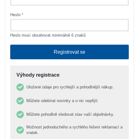
O nás
Heslo
Kamenná prodejna
Kontakt
Heslo musí obsahovat minimálně 6 znaků
Registrovat se
Vyberte region
Fabshop CZ
Fabshop SK
Výhody registrace
Uložené údaje pro rychlejší a pohodlnější nákup.
Můžete odebírat novinky a o nic nepřijít.
Můžete pohodlně sledovat stav vaší objednávky.
Možnost jednoduchého a rychlého řešení reklamací a
vratek.