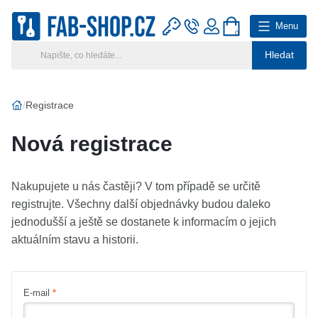
Menu
0
Hledat
Hlavní kategorie
Vyberte si kategorii
Registrace
Výroba klíčů
Nová registrace
Klíčové systémy
Nakupujete u nás častěji? V tom případě se určitě
Rady a tipy
registrujte. Všechny další objednávky budou daleko
jednodušší a ještě se dostanete k informacím o jejich
Katalog
aktuálním stavu a historii.
Reference
E-mail
Kontakt