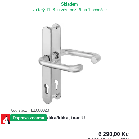
Skladem
v úterý 11. 8. u vás, pozítří na 1 pobočce
Kód zboží: EL000028
IKON SX43/92, klika/klika, tvar U
Doprava zdarma
6 290,00 Kč