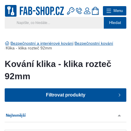
Menu
0
Hledat
Hlavní kategorie
Vyberte si kategorii
Bezpečnostní a interiérové kování
Bezpečnostní kování
Klika - klika rozteč 92mm
Výroba klíčů
Kování klika - klika rozteč
Klíčové systémy
92mm
Rady a tipy
Filtrovat produkty
Katalog
Reference
Výrobce
Nejlevnější
Kontakt
FAB
(4)
Typ kování