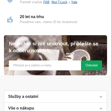
Partneři značek
FAB
,
Mul-T-Lock
a
Yale
20 let na trhu
Poradíme vám, máme 20 let zkušeností
Nenechte si nic uniknout, přihlašte se
k odběru novinek.
Odeslat
Služby a ostatní
Vše o nákupu
Výroba klíče