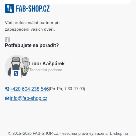
Klíčové systémy
Cookies a podmínky používání
Váš profesionální partner při
Katalog
Ochrana osobních údajů
zabezpečení vašich dveří.
Reference
Obchodní podmínky
Potřebujete se poradit?
Reklamační řád
Libor Kašpárek
Odstoupení od kupní smlouvy
Technická podpora
(Po–Pá, 7:30–17:00)
+420 604 238 546
info@fab-shop.cz
© 2015–2026 FAB-SHOP.CZ - všechna práva vyhrazena. E-shop na