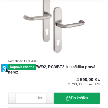
Kód zboží: EL004342
FAB VAASA NEW/92, RC3/BT3, klika/klika pravá,
Doprava zdarma
nerez
4 590,00 Kč
3 793,39 Kč
bez DPH
ks
Do košíku