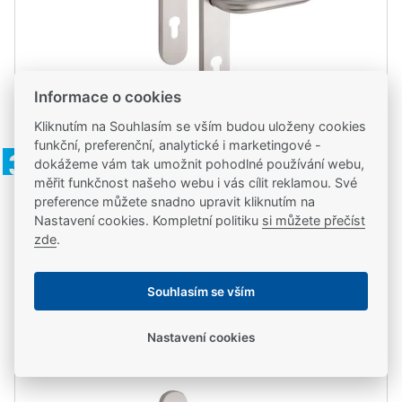
Informace o cookies
Kliknutím na Souhlasím se vším budou uloženy cookies
Kód zboží: EL004341
funkční, preferenční, analytické i marketingové -
FAB VAASA NEW/92, RC3/BT3, klika/klika levá,
Doprava zdarma
dokážeme vám tak umožnit pohodlné používání webu,
nerez
měřit funkčnost našeho webu i vás cílit reklamou. Své
preference můžete snadno upravit kliknutím na
4 590,00 Kč
Nastavení cookies. Kompletní politiku
si můžete přečíst
3 793,39 Kč
bez DPH
zde
.
ks
Do košíku
Souhlasím se vším
Skladem
Nastavení cookies
ve středu 12. 8. u vás, ve středu 12. 8. na 1 pobočce