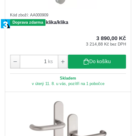
Kód zboží: AA000909
FAB BK621/92, klika/klika
Doprava zdarma
3 890,00 Kč
3 214,88 Kč
bez DPH
ks
Do košíku
Skladem
v úterý 11. 8. u vás, pozítří na 1 pobočce