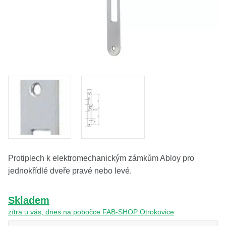
O nás
Kamenná prodejna
Kontakt
Vyberte region
Fabshop CZ
Fabshop SK
Protiplech k elektromechanickým zámkům Abloy pro
jednokřídlé dveře pravé nebo levé.
Skladem
zítra u vás, dnes na pobočce FAB-SHOP Otrokovice