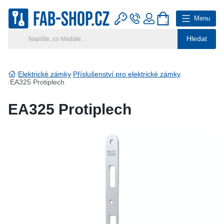
Menu
0
Hledat
Hlavní kategorie
Vyberte si kategorii
Elektrické zámky
Příslušenství pro elektrické zámky
EA325 Protiplech
Výroba klíčů
EA325 Protiplech
Klíčové systémy
Rady a tipy
Katalog
Reference
Kontakt