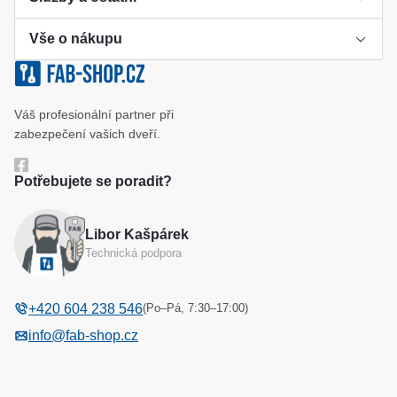
Vše o nákupu
Výroba klíče
Klíčové systémy
Cookies a podmínky používání
Váš profesionální partner při
Katalog
Ochrana osobních údajů
zabezpečení vašich dveří.
Reference
Obchodní podmínky
Potřebujete se poradit?
Reklamační řád
Libor Kašpárek
Odstoupení od kupní smlouvy
Technická podpora
(Po–Pá, 7:30–17:00)
+420 604 238 546
info@fab-shop.cz