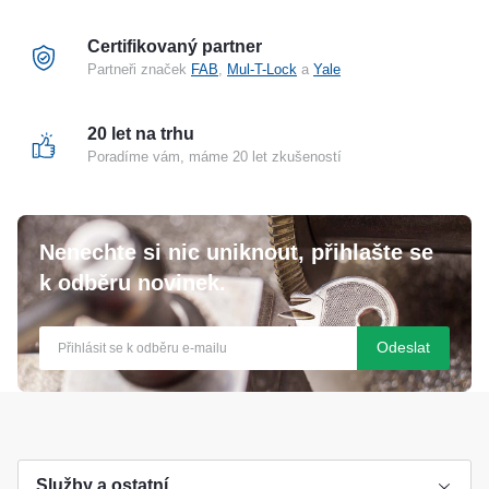
Certifikovaný partner
Partneři značek
FAB
,
Mul-T-Lock
a
Yale
20 let na trhu
Poradíme vám, máme 20 let zkušeností
Nenechte si nic uniknout, přihlašte se
k odběru novinek.
Odeslat
Služby a ostatní