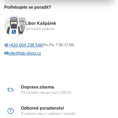
produktový list
Parametry a specifikace
Potřebujete se poradit?
Výrobce
ASSA ABLOY
Libor Kašpárek
Typ příslušenství
Protiplechy k el. zámkům
Technická podpora
ABLOY
(Po–Pá, 7:30–17:00)
+420 604 238 546
info@fab-shop.cz
Doprava zdarma
Při každém nákupu nad 2 000 Kč
Odborné poradenství
Poradíme vám s výběrem i montáží