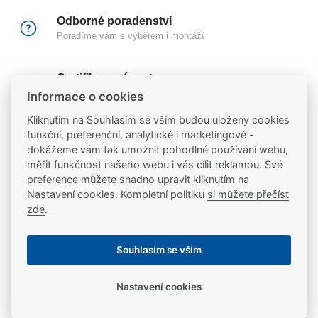
Odborné poradenství
Poradíme vám s výběrem i montáží
Certifikovaný partner
Partneři značek
FAB
,
Mul-T-Lock
a
Yale
Informace o cookies
Kliknutím na Souhlasím se vším budou uloženy cookies
funkční, preferenční, analytické i marketingové -
20 let na trhu
dokážeme vám tak umožnit pohodlné používání webu,
Poradíme vám, máme 20 let zkušeností
měřit funkčnost našeho webu i vás cílit reklamou. Své
preference můžete snadno upravit kliknutím na
Nastavení cookies. Kompletní politiku
si můžete přečíst
Popis
zde
.
Protiplech pro elektromechanické a mechanické
Ke stažení
Souhlasím se vším
zámky EL420, MP420, EL520, MP520, EL460,
EL461, EL467, EL466, EL560, EL561, EL566,
Nastavení cookies
Ke stažení
Parametry
EL560L, EL060, EL260, EL160, EL360, EL166,
EL366 a jejich varianty