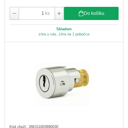
ks
Do košíku
Skladem
zítra u vás, zítra na 1 pobočce
Kód zboží: 286311003890030