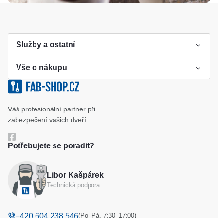
Služby a ostatní
Vše o nákupu
Výroba klíče
Klíčové systémy
Cookies a podmínky používání
Váš profesionální partner při
Katalog
Ochrana osobních údajů
zabezpečení vašich dveří.
Reference
Obchodní podmínky
Potřebujete se poradit?
Reklamační řád
Libor Kašpárek
Odstoupení od kupní smlouvy
Technická podpora
(Po–Pá, 7:30–17:00)
+420 604 238 546