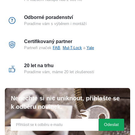
Odborné poradenství
Poradíme vám s výběrem i montáží
Certifikovaný partner
Partneři značek
FAB
,
Mul-T-Lock
a
Yale
20 let na trhu
Poradíme vám, máme 20 let zkušeností
Nenechte si nic uniknout, přihlašte se
k odběru novinek.
Odeslat