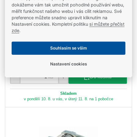
dokážeme vám tak umožnit pohodlné používání webu,
měřit funkčnost našeho webu i vás cílit reklamou. Své
preference můžete snadno upravit kliknutím na
Nastavení cookies. Kompletní politiku
si můžete přečíst
Kód zboží: 286312000120000
zde
.
FAB 2035, průmyslový zámek, 3 klíče
Souhlasím se vším
1 064,00 Kč
879,34 Kč
bez DPH
Nastavení cookies
ks
Do košíku
Skladem
v pondělí 10. 8. u vás, v úterý 11. 8. na 1 pobočce