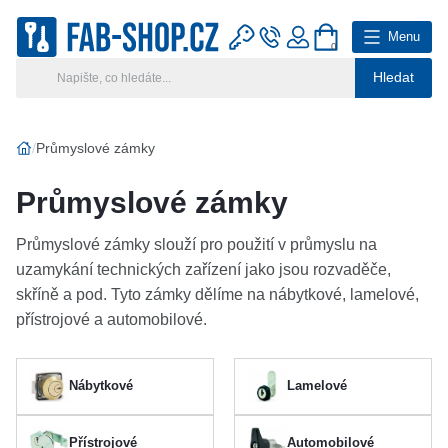
Menu
0
Hledat
Hlavní kategorie
Vyberte si kategorii
Průmyslové zámky
Výroba klíčů
Průmyslové zámky
Klíčové systémy
Průmyslové zámky slouží pro použití v průmyslu na
uzamykání technických zařízení jako jsou rozvaděče,
Rady a tipy
skříně a pod. Tyto zámky dělíme na nábytkové, lamelové,
přístrojové a automobilové.
Katalog
Reference
Nábytkové
Lamelové
Kontakt
Přístrojové
Automobilové