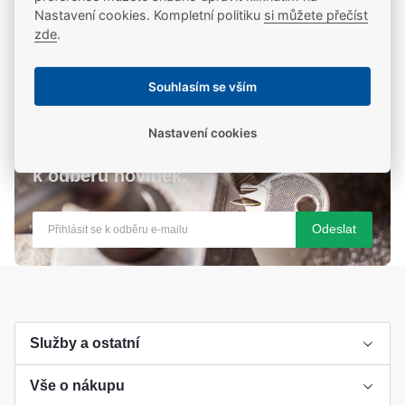
Nastavení cookies. Kompletní politiku
si můžete přečíst
zde
.
20 let na trhu
Poradíme vám, máme 20 let zkušeností
Souhlasím se vším
Nastavení cookies
Nenechte si nic uniknout, přihlašte se
k odběru novinek.
Odeslat
Služby a ostatní
Vše o nákupu
Výroba klíče