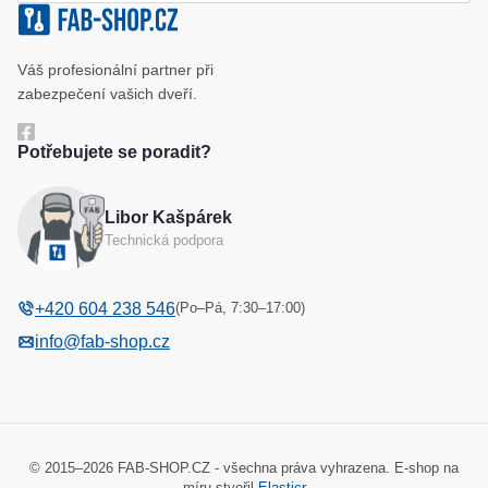
Klíčové systémy
Cookies a podmínky používání
Váš profesionální partner při
Katalog
Ochrana osobních údajů
zabezpečení vašich dveří.
Reference
Obchodní podmínky
Potřebujete se poradit?
Reklamační řád
Libor Kašpárek
Odstoupení od kupní smlouvy
Technická podpora
(Po–Pá, 7:30–17:00)
+420 604 238 546
info@fab-shop.cz
© 2015–2026 FAB-SHOP.CZ - všechna práva vyhrazena. E-shop na
míru stvořil
Elasticr