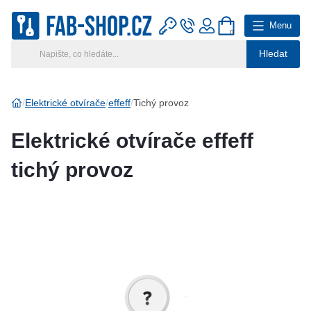
Menu
0
Hledat
Hlavní kategorie
Vyberte si kategorii
Elektrické otvírače
effeff
Tichý provoz
Výroba klíčů
Elektrické otvírače effeff
Klíčové systémy
tichý provoz
Rady a tipy
Katalog
Reference
Kontakt