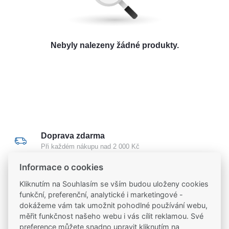
O nás
Kamenná prodejna
Nebyly nalezeny žádné produkty.
Kontakt
Vyberte region
Fabshop CZ
Fabshop SK
Doprava zdarma
Při každém nákupu nad 2 000 Kč
Informace o cookies
Odborné poradenství
Kliknutím na Souhlasím se vším budou uloženy cookies
Poradíme vám s výběrem i montáží
funkční, preferenční, analytické i marketingové -
dokážeme vám tak umožnit pohodlné používání webu,
měřit funkčnost našeho webu i vás cílit reklamou. Své
Certifikovaný partner
preference můžete snadno upravit kliknutím na
Partneři značek
FAB
,
Mul-T-Lock
a
Yale