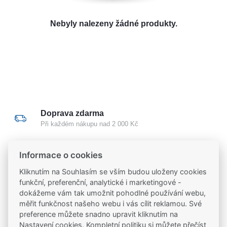
O nás
Nebyly nalezeny žádné produkty.
Kamenná prodejna
Kontakt
Vyberte region
Fabshop CZ
Fabshop SK
Doprava zdarma
Při každém nákupu nad 2 000 Kč
Odborné poradenství
Informace o cookies
Poradíme vám s výběrem i montáží
Kliknutím na Souhlasím se vším budou uloženy cookies
funkční, preferenční, analytické i marketingové -
dokážeme vám tak umožnit pohodlné používání webu,
Certifikovaný partner
měřit funkčnost našeho webu i vás cílit reklamou. Své
Partneři značek
FAB
,
Mul-T-Lock
a
Yale
preference můžete snadno upravit kliknutím na
Nastavení cookies. Kompletní politiku
si můžete přečíst