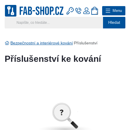
Menu
0
Hledat
Hlavní kategorie
Vyberte si kategorii
Bezpečnostní a interiérové kování
Příslušenství
Výroba klíčů
Příslušenství ke kování
Klíčové systémy
Rady a tipy
Katalog
Reference
Kontakt