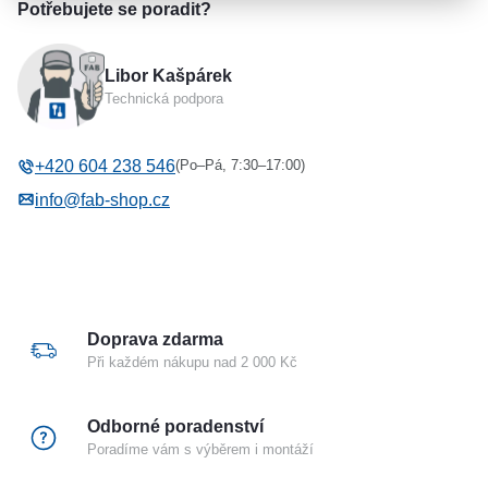
Parametry a specifikace
Potřebujete se poradit?
Výrobce
ASSA ABLOY
Libor Kašpárek
Typ příslušenství
Protiplechy k el. zámkům
Technická podpora
ABLOY
(Po–Pá, 7:30–17:00)
+420 604 238 546
info@fab-shop.cz
Doprava zdarma
Při každém nákupu nad 2 000 Kč
Odborné poradenství
Poradíme vám s výběrem i montáží