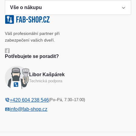
Vše o nákupu
Výroba klíče
Klíčové systémy
Cookies a podmínky používání
Váš profesionální partner při
Katalog
Ochrana osobních údajů
zabezpečení vašich dveří.
Reference
Obchodní podmínky
Potřebujete se poradit?
Reklamační řád
Libor Kašpárek
Odstoupení od kupní smlouvy
Technická podpora
(Po–Pá, 7:30–17:00)
+420 604 238 546
info@fab-shop.cz