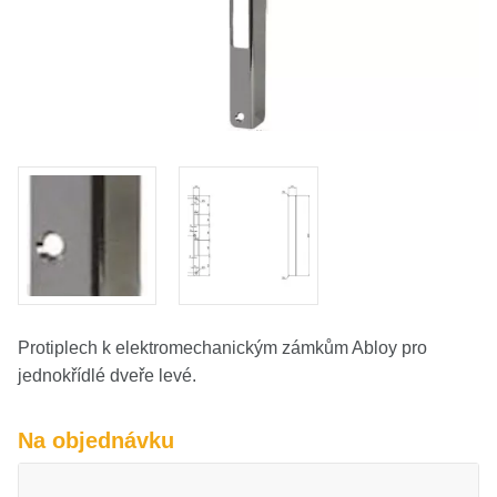
O nás
Kamenná prodejna
Kontakt
Vyberte region
Fabshop CZ
Fabshop SK
Protiplech k elektromechanickým zámkům Abloy pro
jednokřídlé dveře levé.
Na objednávku