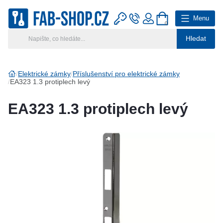
Menu
0
Hledat
Hlavní kategorie
Vyberte si kategorii
Elektrické zámky
Příslušenství pro elektrické zámky
EA323 1.3 protiplech levý
Výroba klíčů
EA323 1.3 protiplech levý
Klíčové systémy
Rady a tipy
Katalog
Reference
Kontakt