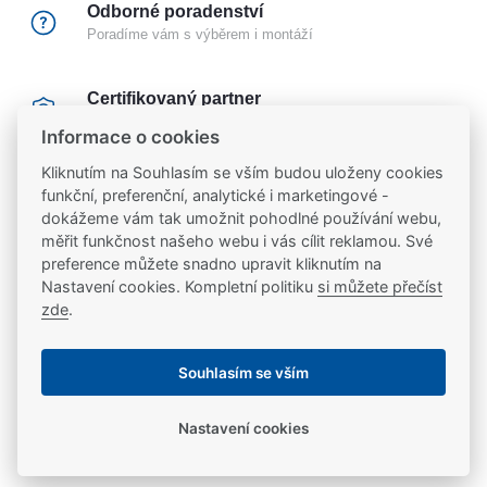
Odborné poradenství
Poradíme vám s výběrem i montáží
Certifikovaný partner
Partneři značek
FAB
,
Mul-T-Lock
a
Yale
Informace o cookies
Kliknutím na Souhlasím se vším budou uloženy cookies
20 let na trhu
funkční, preferenční, analytické i marketingové -
Poradíme vám, máme 20 let zkušeností
dokážeme vám tak umožnit pohodlné používání webu,
měřit funkčnost našeho webu i vás cílit reklamou. Své
preference můžete snadno upravit kliknutím na
Popis
Nastavení cookies. Kompletní politiku
si můžete přečíst
zde
.
Protiplech pro elektromechanické a mechanické
Ke stažení
Souhlasím se vším
zámky EL420, MP420, EL520, MP520, EL460,
EL461, EL467, EL466, EL560, EL561, EL566,
Ke stažení
Parametry
Nastavení cookies
EL560L, EL060, EL260, EL160, EL360, EL166,
EL366 a jejich varianty
produktový list