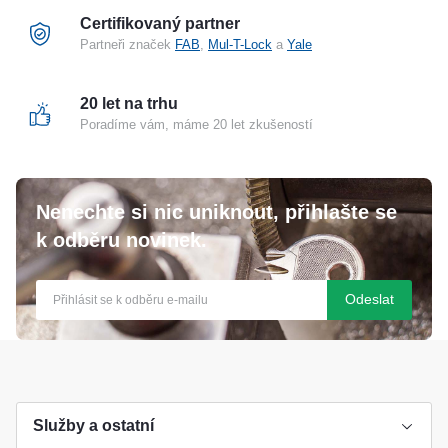
Certifikovaný partner
Partneři značek
FAB
,
Mul-T-Lock
a
Yale
20 let na trhu
Poradíme vám, máme 20 let zkušeností
Nenechte si nic uniknout, přihlašte se
k odběru novinek.
Odeslat
Služby a ostatní