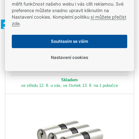
měřit funkčnost našeho webu i vás cílit reklamou. Své
preference můžete snadno upravit kliknutím na
Kód zboží: FAB3P_DUO
Nastavení cookies. Kompletní politiku
si můžete přečíst
FAB 3*** PROFI DUO, 30+35
zde
.
1 450,00 Kč
Souhlasím se vším
1 198,35 Kč
bez DPH
Nastavení cookies
ks
Do košíku
Skladem
ve středu 12. 8. u vás, ve čtvrtek 13. 8. na 1 pobočce