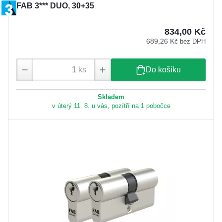
FAB 3*** DUO, 30+35
834,00 Kč
689,26 Kč
bez DPH
ks
Do košíku
Skladem
v úterý 11. 8. u vás, pozítří na 1 pobočce