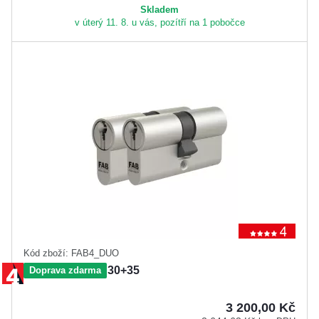
Skladem
v úterý 11. 8. u vás, pozítří na 1 pobočce
Kód zboží: FAB4_DUO
FAB 4**** DUO, 30+35
Doprava zdarma
3 200,00 Kč