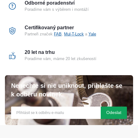
Odborné poradenství
Poradíme vám s výběrem i montáží
Certifikovaný partner
Partneři značek
FAB
,
Mul-T-Lock
a
Yale
20 let na trhu
Poradíme vám, máme 20 let zkušeností
Nenechte si nic uniknout, přihlašte se
k odběru novinek.
Odeslat