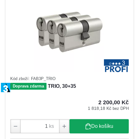
Kód zboží: FAB3P_TRIO
FAB 3*** PROFI TRIO, 30+35
Doprava zdarma
2 200,00 Kč
1 818,18 Kč
bez DPH
ks
Do košíku