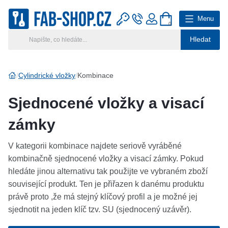
Menu
0
Hledat
Hlavní kategorie
Vyberte si kategorii
Cylindrické vložky
Kombinace
Výroba klíčů
Sjednocené vložky a visací
Klíčové systémy
zámky
Rady a tipy
V kategorii kombinace najdete seriově vyráběné
kombinačně sjednocené vložky a visací zámky. Pokud
Katalog
hledáte jinou alternativu tak použijte ve vybraném zboží
související produkt. Ten je přiřazen k danému produktu
Reference
právě proto ,že má stejný klíčový profil a je možné jej
sjednotit na jeden klíč tzv. SU (sjednocený uzávěr).
Kontakt