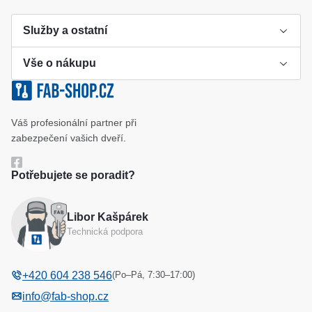
Služby a ostatní
Vše o nákupu
Výroba klíče
Klíčové systémy
Cookies a podmínky používání
Váš profesionální partner při
Katalog
Ochrana osobních údajů
zabezpečení vašich dveří.
Reference
Obchodní podmínky
Potřebujete se poradit?
Reklamační řád
Libor Kašpárek
Odstoupení od kupní smlouvy
Technická podpora
(Po–Pá, 7:30–17:00)
+420 604 238 546
info@fab-shop.cz