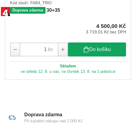
Kód zboží: FAB4_TRIO
FAB 4**** TRIO, 30+35
Doprava zdarma
4 500,00 Kč
3 719,01 Kč
bez DPH
ks
Do košíku
Skladem
ve středu 12. 8. u vás, ve čtvrtek 13. 8. na 1 pobočce
Doprava zdarma
Při každém nákupu nad 2 000 Kč