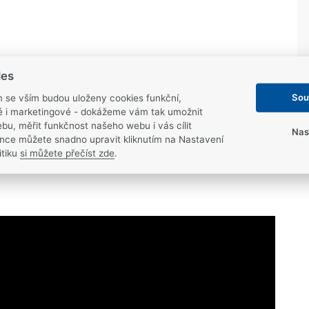
ies
Sou
m se vším budou uloženy cookies funkční,
ké i marketingové - dokážeme vám tak umožnit
bu, měřit funkčnost našeho webu i vás cílit
Nas
nce můžete snadno upravit kliknutím na Nastavení
itiku
si můžete přečíst zde
.