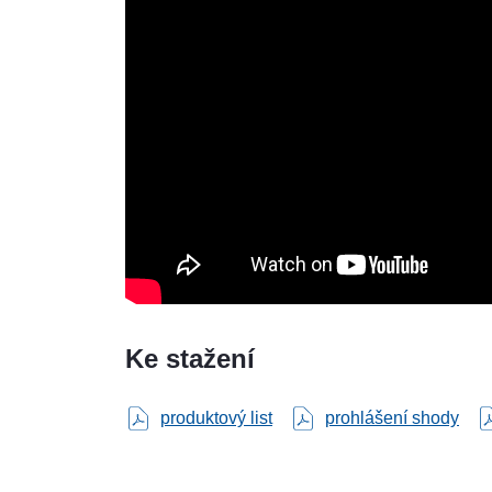
Ke stažení
produktový list
prohlášení shody