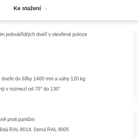
Ke stažení
m jednokřídlých dveří v otevřené poloze
é dveře do šířky 1400 mm a váhy 120 kg
lný v rozmezí od 70° do 130°
aně proti pantům
 hnědá RAL 8014, černá RAL 9005