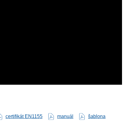
certifikát EN1155
manuál
šablona