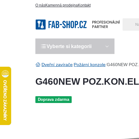
O nás
Kamenná prodejna
Kontakt
Vyberte si kategorii
Výro
Dveřní zavírače
Požární konzole
G460NEW POZ.
G460NEW POZ.KON.EL
Doprava zdarma