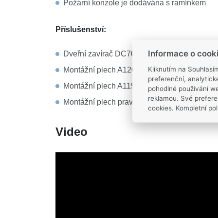
Požární konzole je dodávána s ramínkem
Příslušenství:
Informace o cook
Dveřní zavírač DC700
Kliknutím na Souhlasí
Montážní plech A120
preferenční, analytic
Montážní plech A115
pohodlné používání we
reklamou. Své prefere
Montážní plech pravoúhlý A116
cookies. Kompletní pol
Video