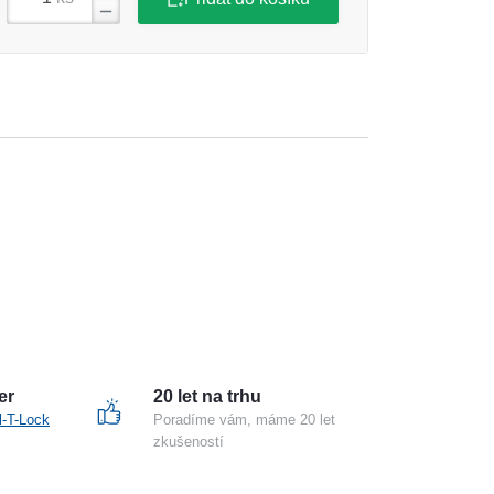
er
20 let na trhu
l-T-Lock
Poradíme vám, máme 20 let
zkušeností