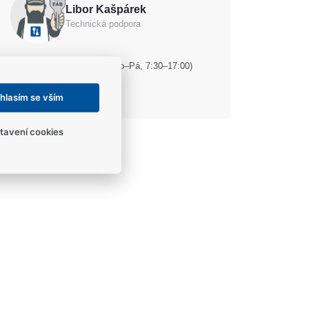
Libor Kašpárek
Technická podpora
(Po–Pá, 7:30–17:00)
+420 604 238 546
info@fab-shop.cz
hlasím se vším
tavení cookies