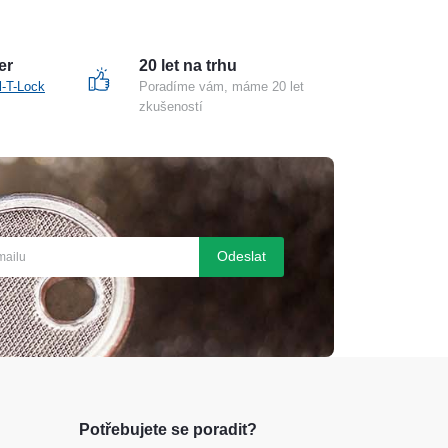
er
20 let na trhu
l-T-Lock
Poradíme vám, máme 20 let
zkušeností
Odeslat
Potřebujete se poradit?