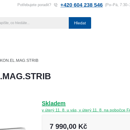
+420 604 238 546
Potřebujete poradit?
(Po–Pá, 7:30–
Hledat
ba klíčů
Klíčové systémy
Rady a tipy
Katalog
Referen
KON.EL.MAG.STRIB
.MAG.STRIB
Skladem
v úterý 11. 8. u vás, v úterý 11. 8. na pobočc
7 990,00 Kč