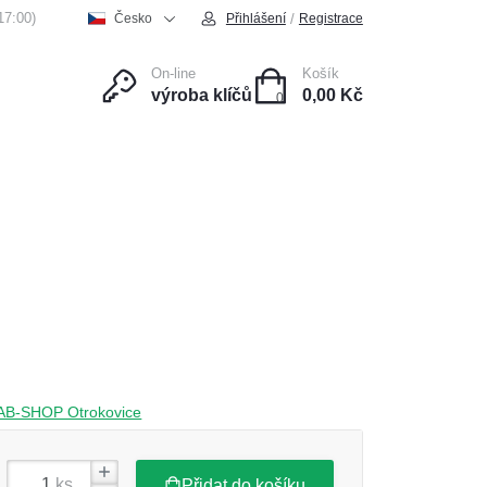
17:00)
/
Česko
Přihlášení
Registrace
On-line
Košík
výroba klíčů
0,00 Kč
0
ce
Kontakt
e FAB-SHOP Otrokovice
ks
Přidat do košíku