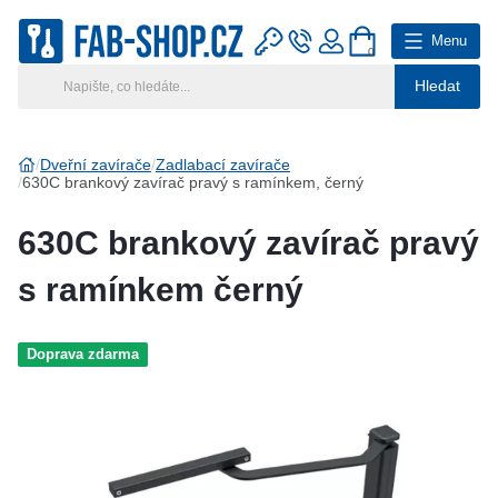
Menu
0
Hledat
Hlavní kategorie
Vyberte si kategorii
Dveřní zavírače
Zadlabací zavírače
630C brankový zavírač pravý s ramínkem, černý
Výroba klíčů
630C brankový zavírač pravý
Klíčové systémy
s ramínkem černý
Rady a tipy
Doprava zdarma
Katalog
Reference
Kontakt