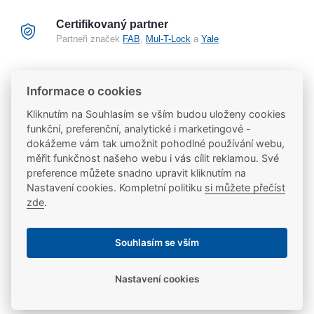
Certifikovaný partner
Partneři značek
FAB
,
Mul-T-Lock
a
Yale
20 let na trhu
Informace o cookies
Poradíme vám, máme 20 let zkušeností
Kliknutím na Souhlasím se vším budou uloženy cookies
funkční, preferenční, analytické i marketingové -
dokážeme vám tak umožnit pohodlné používání webu,
Popis
měřit funkčnost našeho webu i vás cílit reklamou. Své
preference můžete snadno upravit kliknutím na
POPIS VÝROBKU
Nastavení cookies. Kompletní politiku
si můžete přečíst
Video
zde
.
vertikální zavírač pro použiti do venkovních prostor
Video
Ke stažení
Souhlasím se vším
brankový zavírač s vačkovou technologií a kluzným
ramínkem
Ke stažení
Parametry
Nastavení cookies
pro branky do šířky 1300 mm a váhy 150kg
může být použito na tlačné i tažné straně uchycení