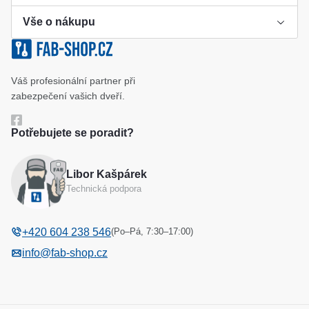
Vše o nákupu
Výroba klíče
Klíčové systémy
Cookies a podmínky používání
Váš profesionální partner při
Katalog
Ochrana osobních údajů
zabezpečení vašich dveří.
Reference
Obchodní podmínky
Potřebujete se poradit?
Reklamační řád
Libor Kašpárek
Odstoupení od kupní smlouvy
Technická podpora
(Po–Pá, 7:30–17:00)
+420 604 238 546
info@fab-shop.cz