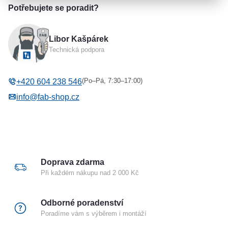
produktový list
instalace 1
Parametry a specifikace
Potřebujete se poradit?
na branku nebo pevnou stěnu
instalace 2
manuál
použití pro pravé nebo levé křídlo
Výrobce
ASSA ABLOY
Libor Kašpárek
Barva / Povrchová úprava
Černá
plynule nastavitelná rychlost zavírání a dovření
Technická podpora
Nastavení síly
Ano
vysoká korozní odolnost
Tlumení otevírání
Ne
(Po–Pá, 7:30–17:00)
+420 604 238 546
Technologie
Vačková
info@fab-shop.cz
S ramínkem
Ano
Protipožární certifikace
Ne
Typ dveří
Jednokřídlé
Doprava zdarma
Při každém nákupu nad 2 000 Kč
Odborné poradenství
Poradíme vám s výběrem i montáží