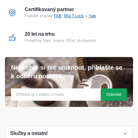
Certifikovaný partner
Partneři značek
FAB
,
Mul-T-Lock
a
Yale
20 let na trhu
Poradíme vám, máme 20 let zkušeností
Nenechte si nic uniknout, přihlašte se
k odběru novinek.
Odeslat
Služby a ostatní