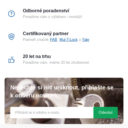
Odborné poradenství
Poradíme vám s výběrem i montáží
Certifikovaný partner
Partneři značek
FAB
,
Mul-T-Lock
a
Yale
20 let na trhu
Poradíme vám, máme 20 let zkušeností
Nenechte si nic uniknout, přihlašte se
k odběru novinek.
Odeslat