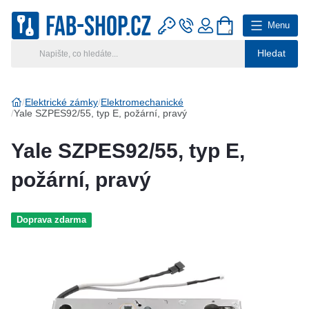
Menu
0
Hledat
Hlavní kategorie
Vyberte si kategorii
Elektrické zámky
Elektromechanické
Yale SZPES92/55, typ E, požární, pravý
Výroba klíčů
Yale SZPES92/55, typ E,
Klíčové systémy
požární, pravý
Rady a tipy
Doprava zdarma
Katalog
Reference
Kontakt