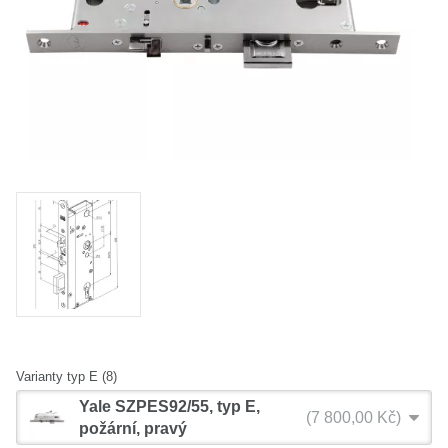
O nás
Kamenná prodejna
Kontakt
Vyberte region
Fabshop CZ
Fabshop SK
Varianty typ E (8)
Yale SZPES92/55, typ E,
7 800,00 Kč
požární, pravý