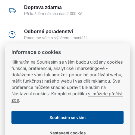
Doprava zdarma
Při každém nákupu nad 2 000 Kč
Odborné poradenství
Poradíme vám s výběrem i montáží
Informace o cookies
Certifikovaný partner
Kliknutím na Souhlasím se vším budou uloženy cookies
Partneři značek
FAB
,
Mul-T-Lock
a
Yale
funkční, preferenční, analytické i marketingové -
dokážeme vám tak umožnit pohodlné používání webu,
20 let na trhu
měřit funkčnost našeho webu i vás cílit reklamou. Své
Poradíme vám, máme 20 let zkušeností
preference můžete snadno upravit kliknutím na
Nastavení cookies. Kompletní politiku
si můžete přečíst
zde
.
Popis
Souhlasím se vším
Elektromechanický samozamykací hluboký zámek
Ke stažení
Nastavení cookies
YALE - vhodný pro únikové panikové dveře dle normy