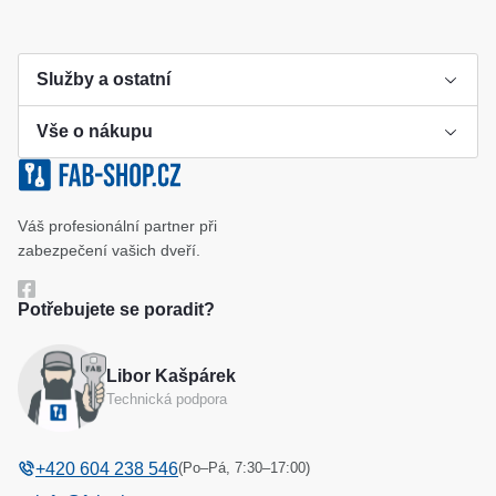
Služby a ostatní
Vše o nákupu
Výroba klíče
Klíčové systémy
Cookies a podmínky používání
Váš profesionální partner při
Katalog
Ochrana osobních údajů
zabezpečení vašich dveří.
Reference
Obchodní podmínky
Potřebujete se poradit?
Reklamační řád
Libor Kašpárek
Odstoupení od kupní smlouvy
Technická podpora
(Po–Pá, 7:30–17:00)
+420 604 238 546