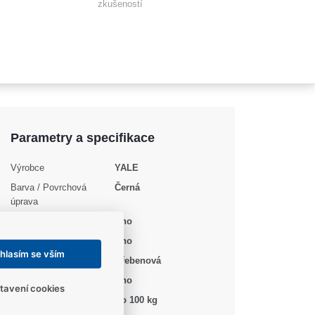
zkušeností
Parametry a specifikace
Výrobce
YALE
Barva / Povrchová
Černá
úprava
Nastavení síly
Ano
Tlumení otevírání
Ano
hlasím se vším
Technologie
Hřebenová
S ramínkem
Ano
tavení cookies
Váha dveří
Do 100 kg