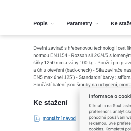
Popis
Parametry
Ke staž
Dveřní zavírač s hřebenovou technologií certi
normou EN1154 - Rozsah sil 2/3/4/5 s lomeným
šířky 1250 mm a váhy 100 kg - Použití pro pravé 
a úhlu otevření (back-check) - Síla zavírače nas
EN5 max úhel 125˚) - Standardní barvy : stříb
Součástí balení jsou šrouby na uchycení, mont
Informace o cook
Ke stažení
Kliknutím na Souhlasí
preferenční, analytic
pohodlné používání we
montážní návod
montážní šablona
reklamou. Své prefere
cookies. Kompletní pol