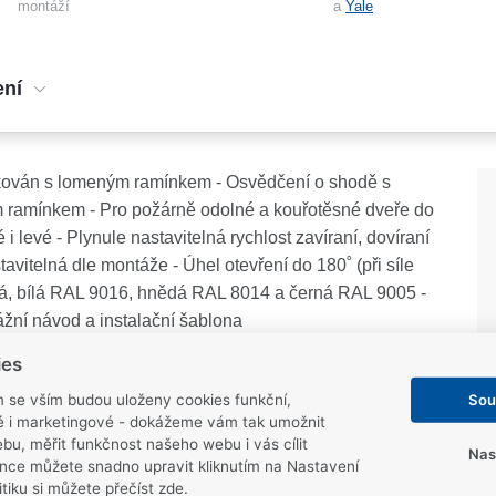
montáží
a
Yale
ení
fikován s lomeným ramínkem - Osvědčení o shodě s
 ramínkem - Pro požárně odolné a kouřotěsné dveře do
i levé - Plynule nastavitelná rychlost zavíraní, dovíraní
tavitelná dle montáže - Úhel otevření do 180˚ (při síle
rná, bílá RAL 9016, hnědá RAL 8014 a černá RAL 9005 -
ážní návod a instalační šablona
ies
Sou
m se vším budou uloženy cookies funkční,
ké i marketingové - dokážeme vám tak umožnit
bu, měřit funkčnost našeho webu i vás cílit
prohlášení o vlastnostech
certifikát EN1154
Nas
nce můžete snadno upravit kliknutím na Nastavení
itiku
si můžete přečíst zde
.