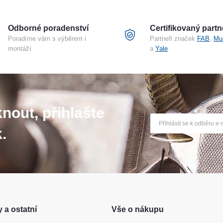
Odborné poradenství
Certifikovaný partn
Poradíme vám s výběrem i
Partneři značek
FAB
,
Mu
montáží
a
Yale
nout, přihlašte
.
 a ostatní
Vše o nákupu