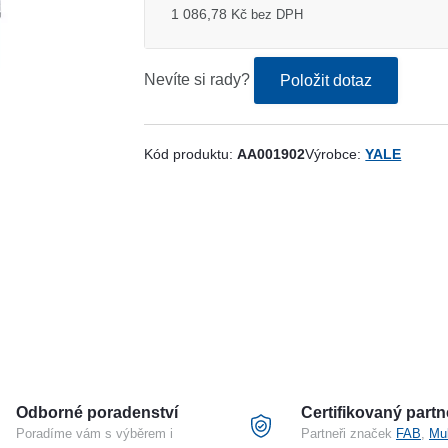
1 086,78 Kč
bez DPH
Nevíte si rady?
Položit dotaz
Kód produktu:
AA001902
Výrobce:
YALE
Odborné poradenství
Certifikovaný partn
Poradíme vám s výběrem i
Partneři značek
FAB
,
Mu