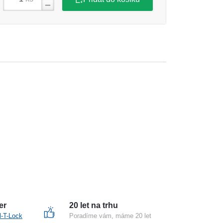
er
20 let na trhu
l-T-Lock
Poradíme vám, máme 20 let