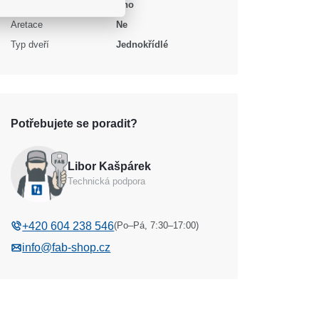
Protipožární certifikace
Ano
Aretace
Ne
Typ dveří
Jednokřídlé
Potřebujete se poradit?
Libor Kašpárek
Technická podpora
(Po–Pá, 7:30–17:00)
+420 604 238 546
info@fab-shop.cz