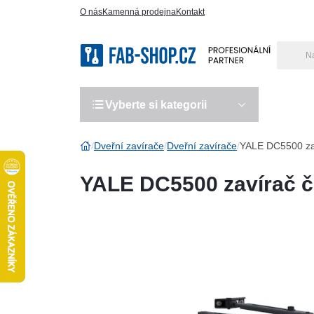
O nás
Kamenná prodejna
Kontakt
Vyberte si kategorii
Výro
Dveřní zavírače
Dveřní zavírače
YALE DC5500 zav
YALE DC5500 zavírač č