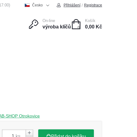
17:00)
/
Česko
Přihlášení
Registrace
On-line
Košík
výroba klíčů
0,00 Kč
0
ce
Kontakt
e FAB-SHOP Otrokovice
ks
Přidat do košíku