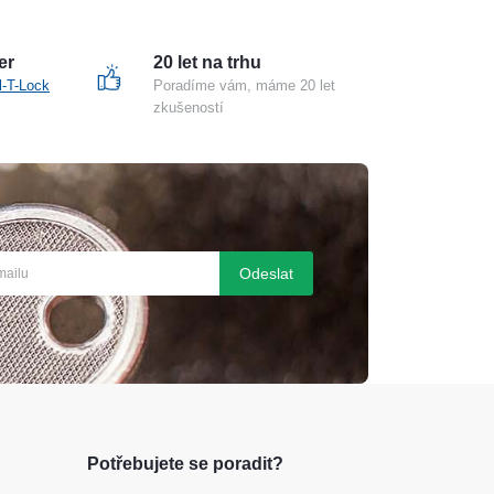
er
20 let na trhu
l-T-Lock
Poradíme vám, máme 20 let
zkušeností
Odeslat
Potřebujete se poradit?