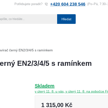
+420 604 238 546
Potřebujete poradit?
(Po–Pá, 7:30–
Hledat
ba klíčů
Klíčové systémy
Rady a tipy
Katalog
Referen
írač černý EN2/3/4/5 s ramínkem
erný EN2/3/4/5 s ramínkem
Skladem
v úterý 11. 8. u vás, v úterý 11. 8. na pobočc
1 315,00 Kč