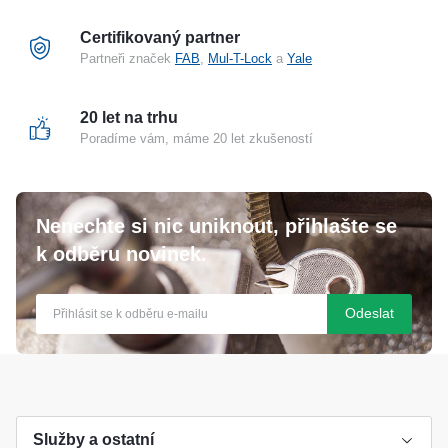
Certifikovaný partner
Partneři značek
FAB
,
Mul-T-Lock
a
Yale
20 let na trhu
Poradíme vám, máme 20 let zkušeností
Nenechte si nic uniknout, přihlašte se
k odběru novinek.
Odeslat
Služby a ostatní