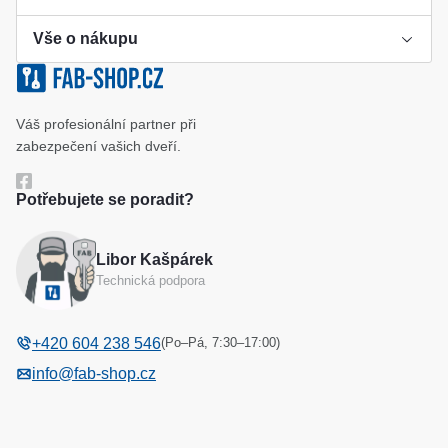
Vše o nákupu
Výroba klíče
Klíčové systémy
Cookies a podmínky používání
Váš profesionální partner při
Katalog
Ochrana osobních údajů
zabezpečení vašich dveří.
Reference
Obchodní podmínky
Potřebujete se poradit?
Reklamační řád
Libor Kašpárek
Odstoupení od kupní smlouvy
Technická podpora
(Po–Pá, 7:30–17:00)
+420 604 238 546
info@fab-shop.cz