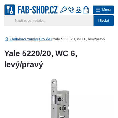
Menu
0
Hledat
Hlavní kategorie
Vyberte si kategorii
Zadlabací zámky
Pro WC
Yale 5220/20, WC 6, levý/pravý
Výroba klíčů
Yale 5220/20, WC 6,
Klíčové systémy
levý/pravý
Rady a tipy
Katalog
Reference
Kontakt