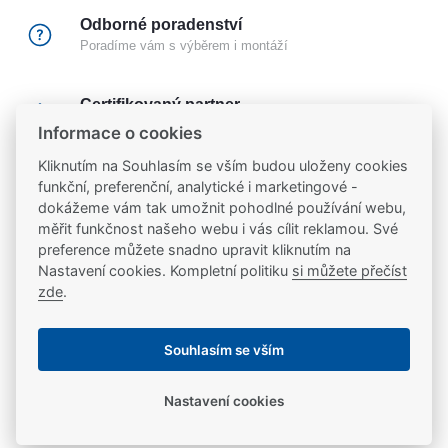
Odborné poradenství
Poradíme vám s výběrem i montáží
Certifikovaný partner
Partneři značek
FAB
,
Mul-T-Lock
a
Yale
Informace o cookies
Kliknutím na Souhlasím se vším budou uloženy cookies
20 let na trhu
funkční, preferenční, analytické i marketingové -
Poradíme vám, máme 20 let zkušeností
dokážeme vám tak umožnit pohodlné používání webu,
měřit funkčnost našeho webu i vás cílit reklamou. Své
preference můžete snadno upravit kliknutím na
Nastavení cookies. Kompletní politiku
si můžete přečíst
Popis
zde
.
Mechanický zadlabací zámek ovládání WC kličkou 6
Ke stažení
Souhlasím se vším
mm
- jednozápadový, pravo/levý
Ke stažení
Nastavení cookies
Parametry
- zamknutí zámku přes spodní ořech 6 mm přes WC
kličku