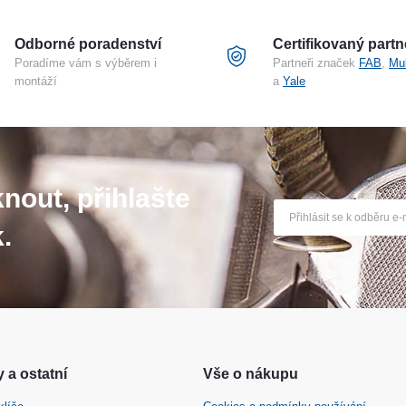
Odborné poradenství
Certifikovaný partn
Poradíme vám s výběrem i
Partneři značek
FAB
,
Mu
montáží
a
Yale
nout, přihlašte
.
 a ostatní
Vše o nákupu