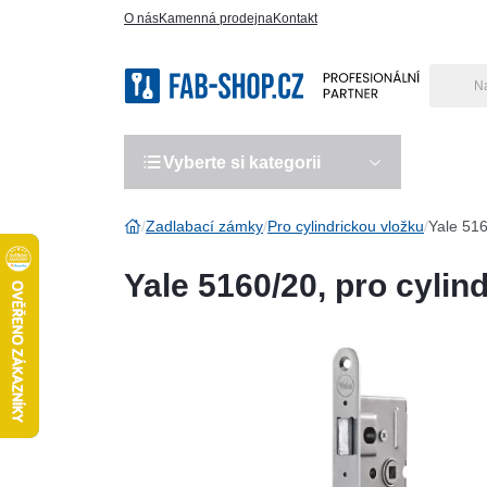
O nás
Kamenná prodejna
Kontakt
Vyberte si kategorii
Výro
Zadlabací zámky
Pro cylindrickou vložku
Yale 516
Yale 5160/20, pro cylin