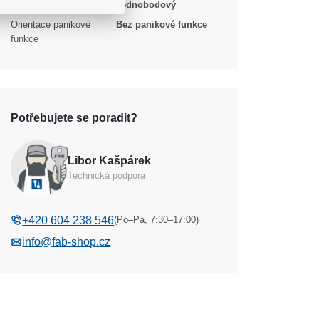
Body uzamčení
Jednobodový
Orientace panikové
Bez panikové funkce
funkce
Potřebujete se poradit?
Libor Kašpárek
Technická podpora
(Po–Pá, 7:30–17:00)
+420 604 238 546
info@fab-shop.cz