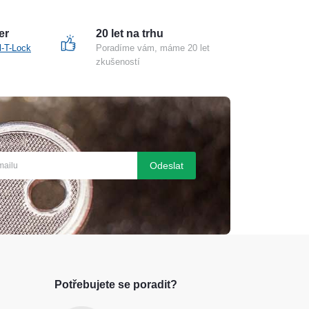
er
20 let na trhu
l-T-Lock
Poradíme vám, máme 20 let
zkušeností
Odeslat
Potřebujete se poradit?