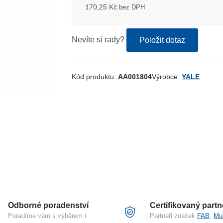
170,25 Kč
bez DPH
Nevíte si rady?
Položit dotaz
Kód produktu:
AA001804
Výrobce:
YALE
Odborné poradenství
Certifikovaný partn
Poradíme vám s výběrem i
Partneři značek
FAB
,
Mu