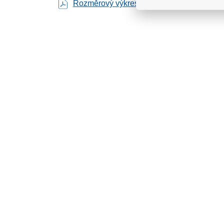
Rozměrový výkres
produktový list