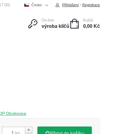
17:00)
/
Česko
Přihlášení
Registrace
On-line
Košík
výroba klíčů
0,00 Kč
0
ce
Kontakt
HOP Otrokovice
ks
Přidat do košíku