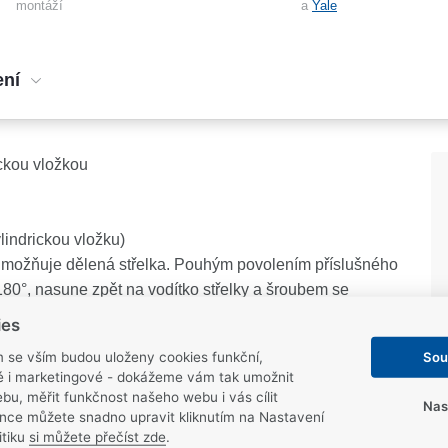
montáží
a
Yale
ení
ckou vložkou
lindrickou vložku)
umožňuje dělená střelka. Pouhým povolením příslušného
 180°, nasune zpět na vodítko střelky a šroubem se
ies
žňují použití dvoudílného kování (rozetové)
Sou
m se vším budou uloženy cookies funkční,
ké i marketingové - dokážeme vám tak umožnit
bu, měřit funkčnost našeho webu i vás cílit
Nas
nce můžete snadno upravit kliknutím na Nastavení
itiku
si můžete přečíst zde
.