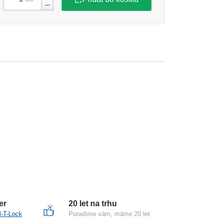
er
20 let na trhu
l-T-Lock
Poradíme vám, máme 20 let