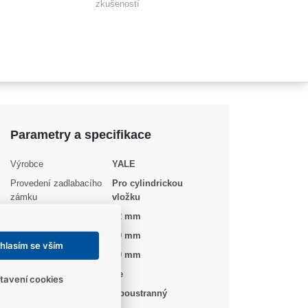
zkušeností
Parametry a specifikace
Výrobce
YALE
Provedení zadlabacího
Pro cylindrickou
zámku
vložku
Rozteč
72 mm
Šíře čela
20 mm
hlasím se vším
Backset
40 mm
Protipožární
Ne
tavení cookies
Směr montáže
Oboustranný