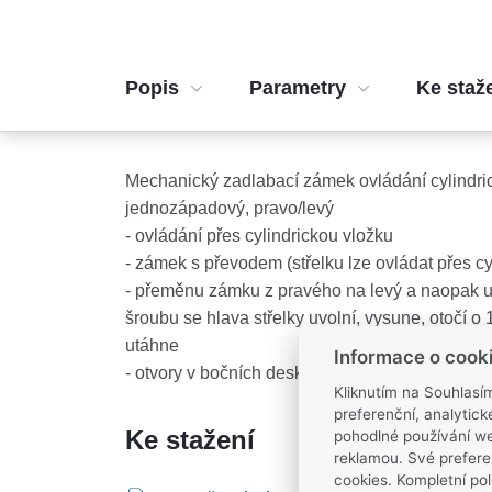
Popis
Parametry
Ke staž
Mechanický zadlabací zámek ovládání cylindri
jednozápadový, pravo/levý
- ovládání přes cylindrickou vložku
- zámek s převodem (střelku lze ovládat přes cy
- přeměnu zámku z pravého na levý a naopak 
šroubu se hlava střelky uvolní, vysune, otočí o
utáhne
Informace o cook
- otvory v bočních deskách o průměru 8 mm umo
Kliknutím na Souhlasí
preferenční, analytic
Ke stažení
pohodlné používání we
reklamou. Své prefere
cookies. Kompletní pol