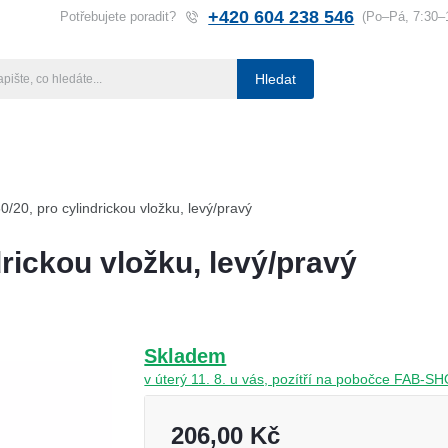
+420 604 238 546
Potřebujete poradit?
(Po–Pá, 7:30–
Hledat
ba klíčů
Klíčové systémy
Rady a tipy
Katalog
Referen
0/20, pro cylindrickou vložku, levý/pravý
drickou vložku, levý/pravý
Skladem
v úterý 11. 8. u vás, pozítří na pobočce FAB-S
206,00 Kč