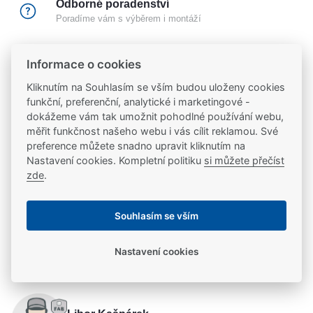
Odborné poradenství
Poradíme vám s výběrem i montáží
Certifikovaný partner
Informace o cookies
Partneři značek
FAB
,
Mul-T-Lock
a
Yale
Kliknutím na Souhlasím se vším budou uloženy cookies
funkční, preferenční, analytické i marketingové -
20 let na trhu
dokážeme vám tak umožnit pohodlné používání webu,
měřit funkčnost našeho webu i vás cílit reklamou. Své
Poradíme vám, máme 20 let zkušeností
preference můžete snadno upravit kliknutím na
Nastavení cookies. Kompletní politiku
si můžete přečíst
zde
.
Popis
Souhlasím se vším
- Železná konstrukce - Tvrzený třmen zabraňující
Parametry
pořezání - Odolný zámek testovaný na 10 000 cyklů
Nastavení cookies
(otevření a zavření) pro optimální výkon
Parametry a specifikace
Potřebujete se poradit?
Výrobce
YALE