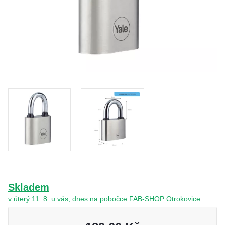
O nás
Kamenná prodejna
Kontakt
Vyberte region
Fabshop CZ
Fabshop SK
Skladem
v úterý 11. 8. u vás, dnes na pobočce FAB-SHOP Otrokovice