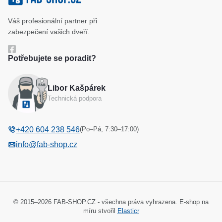
Klíčové systémy
Cookies a podmínky používání
Váš profesionální partner při
Katalog
Ochrana osobních údajů
zabezpečení vašich dveří.
Reference
Obchodní podmínky
Potřebujete se poradit?
Reklamační řád
Libor Kašpárek
Odstoupení od kupní smlouvy
Technická podpora
(Po–Pá, 7:30–17:00)
+420 604 238 546
info@fab-shop.cz
© 2015–2026 FAB-SHOP.CZ - všechna práva vyhrazena. E-shop na
míru stvořil
Elasticr