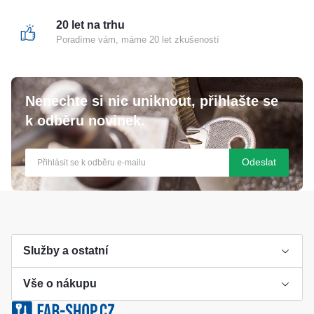
20 let na trhu
Poradíme vám, máme 20 let zkušeností
Nenechte si nic uniknout, přihlašte se
k odběru novinek.
Odeslat
Služby a ostatní
Vše o nákupu
Výroba klíče