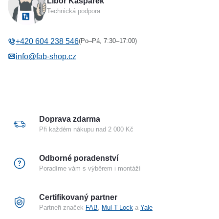
Libor Kašpárek
Typ zámku
Visací
Technická podpora
Materiál těla
Ocel
Bezpečnostní karta
Ne
(Po–Pá, 7:30–17:00)
+420 604 238 546
Barva / Povrchová úprava
Stříbrná
info@fab-shop.cz
Šířka těla
60 mm
Materiál třmenu
Kalená ocel
Výška třmenu
32 mm
Průměr třmenu
11 mm
Doprava zdarma
Při každém nákupu nad 2 000 Kč
Odborné poradenství
Poradíme vám s výběrem i montáží
Certifikovaný partner
Partneři značek
FAB
,
Mul-T-Lock
a
Yale