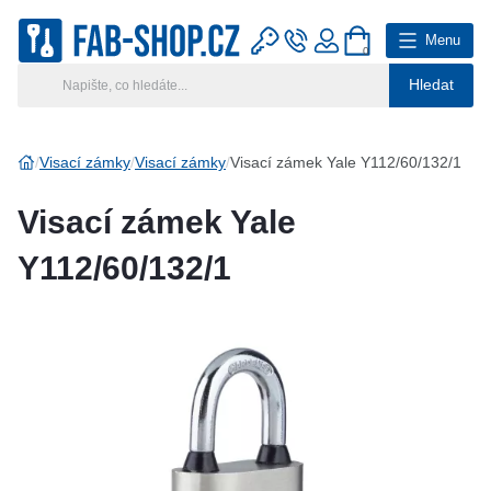
Menu
0
Hledat
Hlavní kategorie
Vyberte si kategorii
Visací zámky
Visací zámky
Visací zámek Yale Y112/60/132/1
Výroba klíčů
Visací zámek Yale
Klíčové systémy
Y112/60/132/1
Rady a tipy
Katalog
Reference
Kontakt