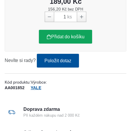
189,00 Kč
156,20 Kč
bez DPH
ks
Přidat do košíku
Nevíte si rady?
Položit dotaz
Kód produktu:
Výrobce:
AA001852
YALE
Doprava zdarma
Při každém nákupu nad 2 000 Kč