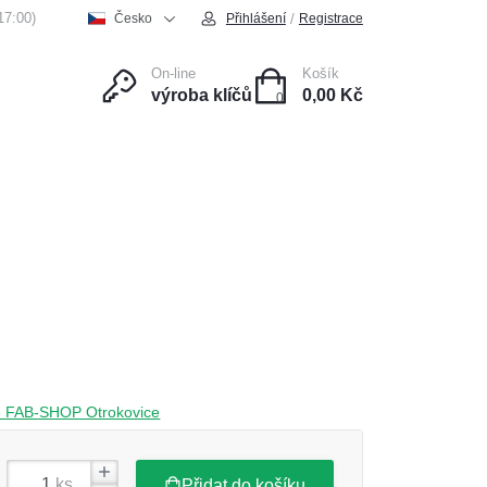
17:00)
/
Česko
Přihlášení
Registrace
On-line
Košík
výroba klíčů
0,00 Kč
0
ce
Kontakt
čce FAB-SHOP Otrokovice
ks
Přidat do košíku