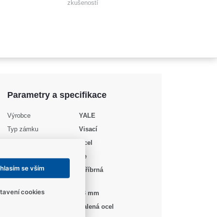
zkušeností
Parametry a specifikace
Výrobce
YALE
Typ zámku
Visací
Materiál těla
Ocel
Bezpečnostní karta
Ne
hlasím se vším
Barva / Povrchová
Stříbrná
úprava
tavení cookies
Šířka těla
63 mm
Materiál třmenu
Kalená ocel