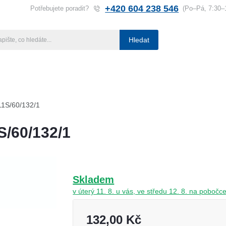
+420 604 238 546
Potřebujete poradit?
(Po–Pá, 7:30–
Hledat
ba klíčů
Klíčové systémy
Rady a tipy
Katalog
Referen
11S/60/132/1
S/60/132/1
Skladem
v úterý 11. 8. u vás, ve středu 12. 8. na pobo
132,00 Kč