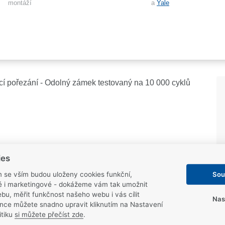
montáží
a
Yale
ící pořezání - Odolný zámek testovaný na 10 000 cyklů
ies
Sou
m se vším budou uloženy cookies funkční,
ké i marketingové - dokážeme vám tak umožnit
bu, měřit funkčnost našeho webu i vás cílit
Nas
nce můžete snadno upravit kliknutím na Nastavení
itiku
si můžete přečíst zde
.