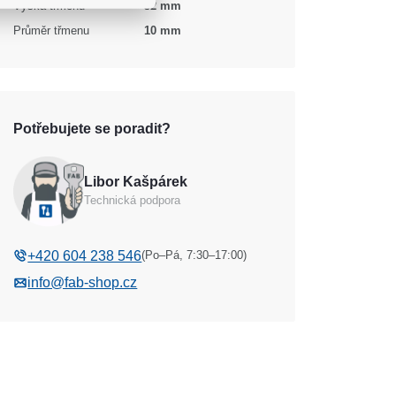
Výška třmenu
32 mm
Průměr třmenu
10 mm
Potřebujete se poradit?
Libor Kašpárek
Technická podpora
(Po–Pá, 7:30–17:00)
+420 604 238 546
info@fab-shop.cz