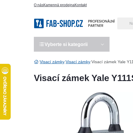
O nás
Kamenná prodejna
Kontakt
Vyberte si kategorii
Výro
Visací zámky
Visací zámky
Visací zámek Yale Y1
Visací zámek Yale Y111