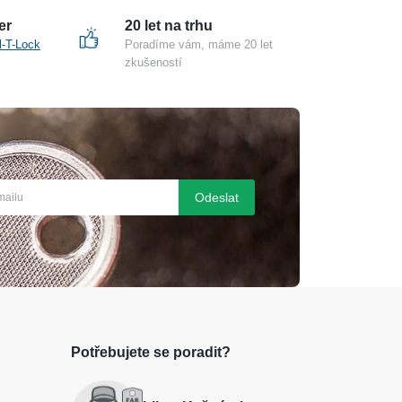
er
20 let na trhu
l-T-Lock
Poradíme vám, máme 20 let
zkušeností
Odeslat
Potřebujete se poradit?