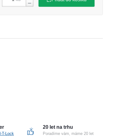
er
20 let na trhu
l-T-Lock
Poradíme vám, máme 20 let