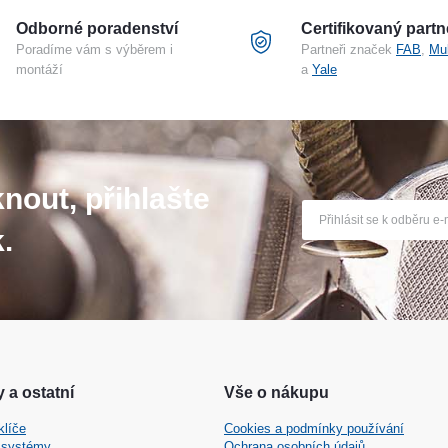
Odborné poradenství
Certifikovaný partn
Poradíme vám s výběrem i
Partneři značek
FAB
,
Mu
montáží
a
Yale
nout, přihlašte
.
 a ostatní
Vše o nákupu
klíče
Cookies a podmínky používání
 systémy
Ochrana osobních údajů