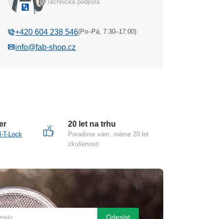
Technická podpora
(Po–Pá, 7:30–17:00)
+420 604 238 546
info@fab-shop.cz
er
20 let na trhu
l-T-Lock
Poradíme vám, máme 20 let
zkušeností
Odeslat