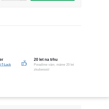
er
20 let na trhu
l-T-Lock
Poradíme vám, máme 20 let
zkušeností