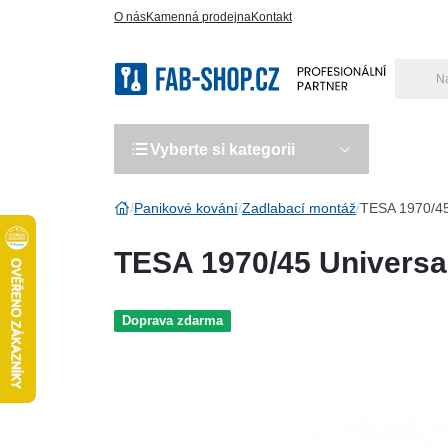
O nás
Kamenná prodejna
Kontakt
Vyberte si kategorii
Výro
Panikové kování
Zadlabací montáž
TESA 1970/45 
TESA 1970/45 Universal
Doprava zdarma