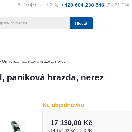
+420 604 238 546
Potřebujete poradit?
(Po–Pá, 7:30–
Hledat
ba klíčů
Klíčové systémy
Rady a tipy
Katalog
Referen
Universal, paniková hrazda, nerez
, paniková hrazda, nerez
Na objednávku
17 130,00 Kč
14 157,02 Kč
bez DPH