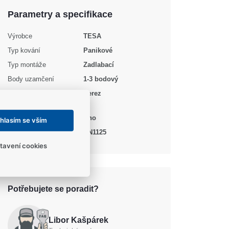
Parametry a specifikace
Výrobce
TESA
Typ kování
Panikové
Typ montáže
Zadlabací
Body uzamčení
1-3 bodový
Barva / Povrchová
Nerez
úprava
Protipožární certifikace
Ano
hlasím se vším
Norma EN
EN1125
tavení cookies
Potřebujete se poradit?
Libor Kašpárek