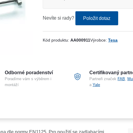
Nevíte si rady?
Položit dotaz
Kód produktu:
AA000911
Výrobce:
Tesa
Odborné poradenství
Certifikovaný partn
Poradíme vám s výběrem i
Partneři značek
FAB
,
Mu
montáží
a
Yale
ána dle normy EN1125. Pro použití se zadlabacími