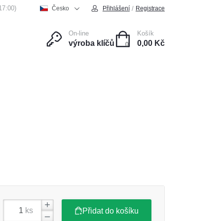
17:00)
/
Česko
Přihlášení
Registrace
On-line
Košík
výroba klíčů
0,00 Kč
0
ce
Kontakt
ks
Přidat do košíku