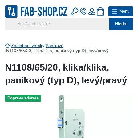
Menu
0
Hledat
Hlavní kategorie
Vyberte si kategorii
Zadlabací zámky
Panikové
N1108/65/20, klika/klika, panikový (typ D), levý/pravý
Výroba klíčů
N1108/65/20, klika/klika,
Klíčové systémy
panikový (typ D), levý/pravý
Rady a tipy
Doprava zdarma
Katalog
Reference
Kontakt