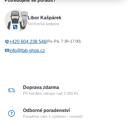
Potřebujete se poradit?
- přeměnu zámku z pravého na levý a naopak lze
výkres
Výrobce
ASSA ABLOY
provést odklopením zarážky umístěné za vodítkem
Libor Kašpárek
Provedení zadlabacího zámku
Panikové
střelky, kdy se střelka uvolní a otočí o 180°
Technická podpora
změna strany panikové funkce pomocí šroubky
Rozteč
72 mm
Šíře čela
20 mm
(Po–Pá, 7:30–17:00)
+420 604 238 546
Backset
65 mm
info@fab-shop.cz
Protipožární
Ano
Směr montáže
Oboustranný
Body uzamčení
Jednobodový
Orientace panikové funkce
Oboustranná
Doprava zdarma
Při každém nákupu nad 2 000 Kč
Odborné poradenství
Poradíme vám s výběrem i montáží