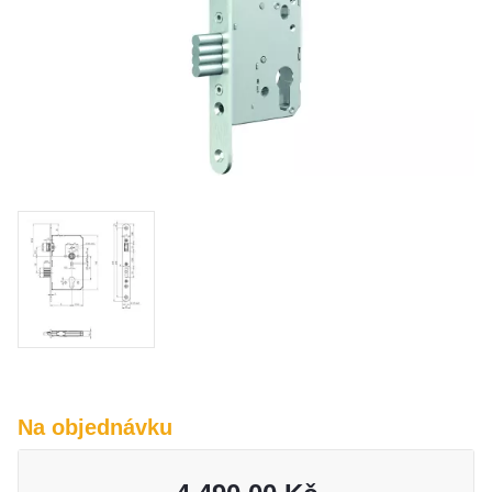
O nás
Kamenná prodejna
Kontakt
Vyberte region
Fabshop CZ
Fabshop SK
Na objednávku