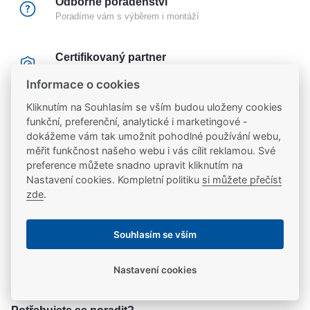
Odborné poradenství
Poradíme vám s výběrem i montáží
Certifikovaný partner
Partneři značek
FAB
,
Mul-T-Lock
a
Yale
Informace o cookies
Kliknutím na Souhlasím se vším budou uloženy cookies
20 let na trhu
funkční, preferenční, analytické i marketingové -
Poradíme vám, máme 20 let zkušeností
dokážeme vám tak umožnit pohodlné používání webu,
měřit funkčnost našeho webu i vás cílit reklamou. Své
preference můžete snadno upravit kliknutím na
Popis
Nastavení cookies. Kompletní politiku
si můžete přečíst
zde
.
Mechanický zadlabací panikový zámek ovládání
Ke stažení
Souhlasím se vším
cylindrickou vložkou
- panikový zámek dle norem EN1125 a EN179
Ke stažení
Parametry
- jednozápadový, pravo/levý
Nastavení cookies
- varianta ,,D"" klika/klika - dělený ořech 9 mm
produktový list
prohlášení shody
Parametry a specifikace
- tzv. tichá střelka - s plastovým tlumením nárazů