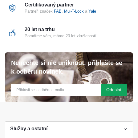
Certifikovaný partner
Partneři značek
FAB
,
Mul-T-Lock
a
Yale
20 let na trhu
Poradíme vám, máme 20 let zkušeností
Nenechte si nic uniknout, přihlašte se
k odběru novinek.
Odeslat
Služby a ostatní