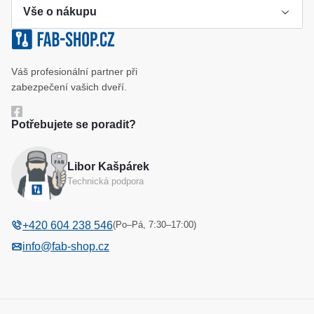
Vše o nákupu
Výroba klíče
Klíčové systémy
Cookies a podmínky používání
Váš profesionální partner při
Katalog
Ochrana osobních údajů
zabezpečení vašich dveří.
Reference
Obchodní podmínky
Potřebujete se poradit?
Reklamační řád
Libor Kašpárek
Odstoupení od kupní smlouvy
Technická podpora
(Po–Pá, 7:30–17:00)
+420 604 238 546
info@fab-shop.cz