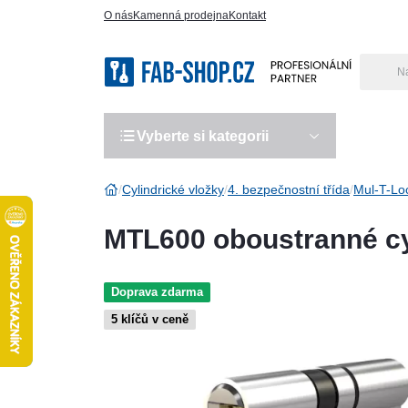
O nás
Kamenná prodejna
Kontakt
Vyberte si kategorii
Výro
Cylindrické vložky
4. bezpečnostní třída
Mul-T-Lo
MTL600 oboustranné cy
Doprava zdarma
5 klíčů v ceně