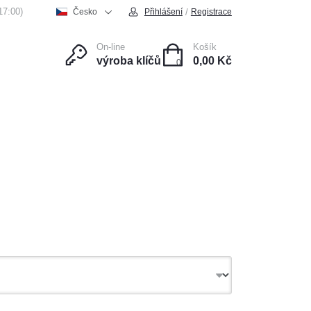
17:00)
/
Česko
Přihlášení
Registrace
On-line
Košík
výroba klíčů
0,00 Kč
0
ce
Kontakt