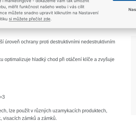
ké i marketingové - dokážeme vám tak umožnit
bu, měřit funkčnost našeho webu i vás cílit
Nas
nce můžete snadno upravit kliknutím na Nastavení
ované technologii High Security: klíče a teleskopické
itiku
si můžete přečíst zde
.
yšší úroveň ochrany proti destruktivními nedestruktivním
u optimalizuje hladký chod při otáčení klíče a zvyšuje
4=3
tech, lze použít v různých uzamykacích produktech,
k, visacích zámků a zámků.