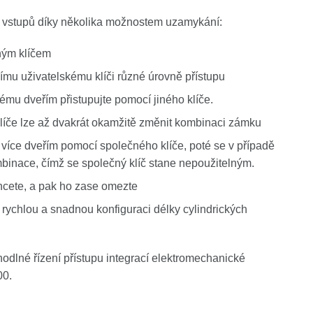
h vstupů díky několika možnostem uzamykání:
iným klíčem
ímu uživatelskému klíči různé úrovně přístupu
é
mu dve
ří
m p
ř
istupujte pomoc
í
jin
é
ho kl
íč
e.
klíče lze až dvakrát okamžitě změnit kombinaci zámku
k více dveřím pomocí společného klíče, poté se v případě
binace, čímž se společný klíč stane nepoužitelným.
hcete, a pak ho zase omezte
ro rychlou a snadnou konfiguraci délky cylindrických
ohodlné řízení přístupu integrací elektromechanické
00.