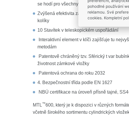
preferenční, analytic
se hodí pro všechny.
pohodlné používání we
reklamou. Své prefere
Zvýšená efektivita zabezpečení - díky patent
cookies. Kompletní pol
kolíky
10 Stavítek v teleskopickém uspořádání
Interaktivní element v klíči zajišťuje tu nejv
metodám
Patentově chráněný tzv. Sférický t var bubínk
životnost zámkové vložky
Patentová ochrana do roku 2032
4. Bezpečnostní třída podle EN 1627
NBÚ certifikace na úroveň přísně tajné, SS
™
MTL
600, který je k dispozici v různých formá
včetně širokého sortimentu cylindrických vlože