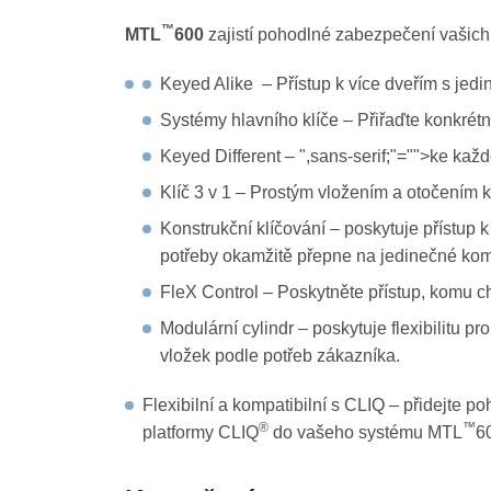
™
MTL
600
zajistí pohodlné zabezpečení vašic
Keyed Alike – Přístup k více dveřím s jed
Systémy hlavního klíče – Přiřaďte konkrétn
Keyed Different –
",sans-serif;"="">​​
ke ka
ž
d
Klíč 3 v 1 – Prostým vložením a otočením 
Konstrukční klíčování – poskytuje přístup 
potřeby okamžitě přepne na jedinečné kom
FleX Control – Poskytněte přístup, komu c
Modulární cylindr – poskytuje flexibilitu p
vložek podle potřeb zákazníka.
Flexibilní a kompatibilní s CLIQ – přidejte p
®
™
platformy CLIQ
do vašeho systému MTL
6