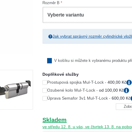
Rozměr B
Jak vybrat správný rozměr cylindrické vlo
V košíku si můžete k vybranému produktu přid
Doplňkové služby
Prostupová spojka Mul-T-Lock -
400,00 Kč
Ozubené kolo Mul-T-Lock -
od 100,00 Kč
Úprava Semafor 3v1 Mul-T-Lock -
600,00 Kč
Ozubené kolo 10 zubů - 100,00 Kč
Ozubené kolo 12 zubů - 370,00 Kč
Úprava Flex control Mul-T-Lock -
od 600,00 
Zobr
Sjednocení cylindrické vložky Mul-T-Lock -
35
Úprava na vnitřní straně vložky - 600,00 Kč
Skladem
Úprava na vnější straně vložky - 600,00 Kč
Sjednotit se skupinou 1 - 350,00 Kč
Úprava obsoustranně - 1 200,00 Kč
ve středu 12. 8. u vás, ve čtvrtek 13. 8. na p
+ Přidat další skupinu