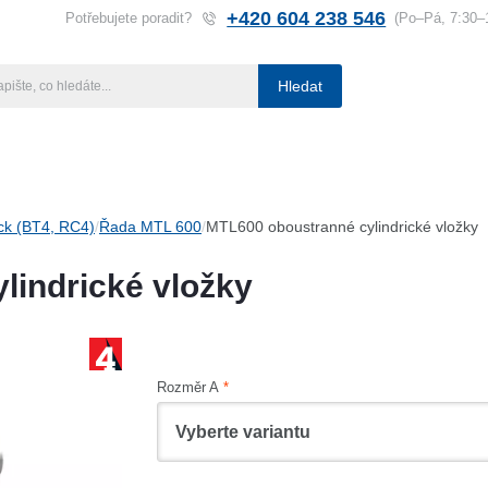
+420 604 238 546
Potřebujete poradit?
(Po–Pá, 7:30–
Hledat
ba klíčů
Klíčové systémy
Rady a tipy
Katalog
Referen
ck (BT4, RC4)
Řada MTL 600
MTL600 oboustranné cylindrické vložky
lindrické vložky
Rozměr A