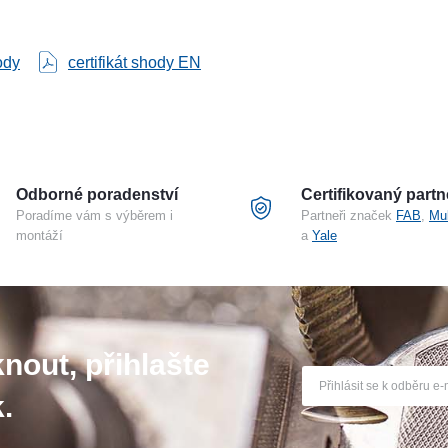
hody
certifikát shody EN
Odborné poradenství
Certifikovaný partn
Poradíme vám s výběrem i
Partneři značek
FAB
,
Mu
montáží
a
Yale
nout, přihlašte
.