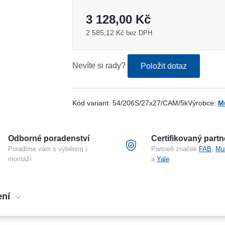
3 128,00 Kč
2 585,12 Kč
bez DPH
Nevíte si rady?
Položit dotaz
Kód variant:
54/206S/27x27/CAM/5k
Výrobce:
M
Odborné poradenství
Certifikovaný partn
Poradíme vám s výběrem i
Partneři značek
FAB
,
Mu
montáží
a
Yale
ení