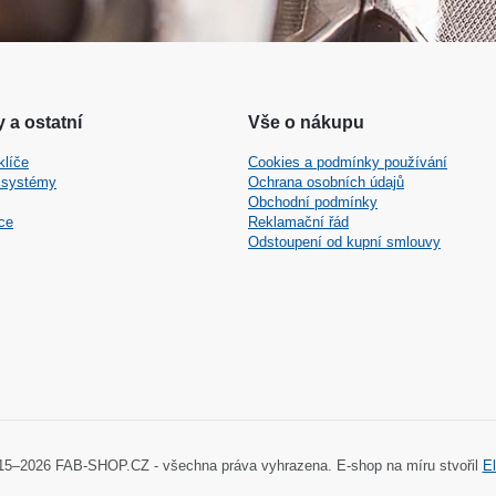
 a ostatní
Vše o nákupu
klíče
Cookies a podmínky používání
 systémy
Ochrana osobních údajů
Obchodní podmínky
ce
Reklamační řád
Odstoupení od kupní smlouvy
15–2026 FAB-SHOP.CZ - všechna práva vyhrazena. E-shop na míru stvořil
El