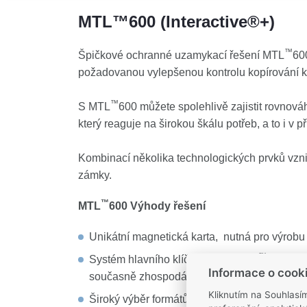
MTL™600 (Interactive®+)
™
Špičkové ochranné uzamykací řešení MTL
60
požadovanou vylepšenou kontrolu kopírování kl
™
S MTL
600 můžete spolehlivě zajistit rovnová
který reaguje na širokou škálu potřeb, a to i v 
Kombinací několika technologických prvků vzn
zámky.
™
MTL
600 Výhody řešení
Unikátní magnetická karta, nutná pro výrobu
™
Systém hlavního klíče na bázi MTL
600 pos
Informace o cook
současně zhospodárňují počet klíčů v oběhu
Kliknutím na Souhlasí
Široký výběr formátů - cylindrické vložky, visa