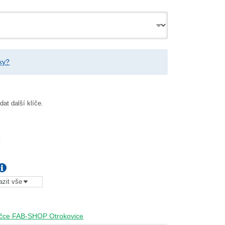
žky?
at další klíče.
Kč
azit vše
0,00 Kč
obočce FAB-SHOP Otrokovice