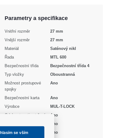
Parametry a specifikace
Vnitřní rozměr
27 mm
Vnější rozměr
27 mm
Materiál
Saténový nikl
Řada
MTL 600
Bezpečnostní třída
Bezpečnostní třída 4
Typ vložky
Oboustranná
Možnost prostupové
Ano
spojky
Bezpečnostní karta
Ano
Výrobce
MUL-T-LOCK
Odolnost proti vytržení
Ano
Odolnost proti odvrtání
Ano
hlasím se vším
Ochrana proti
Ano