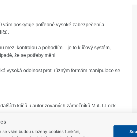
0 vám poskytuje potřebné vysoké zabezpečení a
íčů.
hu mezi kontrolou a pohodlím – je to klíčový systém,
případě, že se potřeby mění.
iká vysoká odolnost proti různým formám manipulace se
 dalších klíčů u autorizovaných zámečníků Mul-T-Lock
kytuje organizacím bezproblémové řízení přístupu a
ies
.
Sou
m se vším budou uloženy cookies funkční,
cí zámky., řešení elektronických dveří a další – jeden klíč