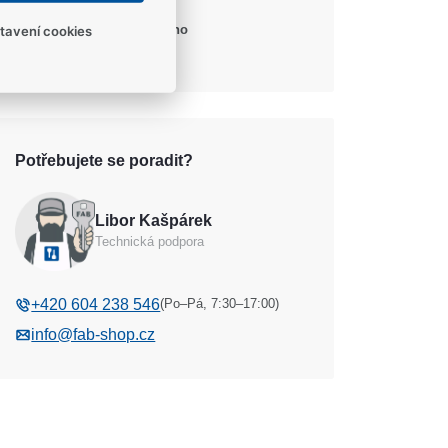
planžetování
Ochrana proti
Ano
tavení cookies
kopírování klíčů
Potřebujete se poradit?
Libor Kašpárek
Technická podpora
(Po–Pá, 7:30–17:00)
+420 604 238 546
info@fab-shop.cz