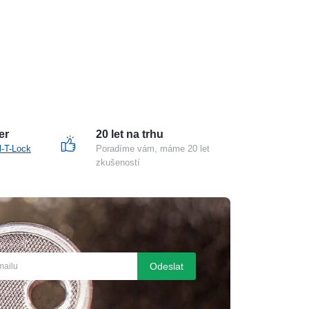
er
20 let na trhu
l-T-Lock
Poradíme vám, máme 20 let
zkušeností
Odeslat