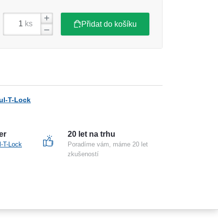
ks
Přidat do košíku
ul-T-Lock
er
20 let na trhu
l-T-Lock
Poradíme vám, máme 20 let
zkušeností