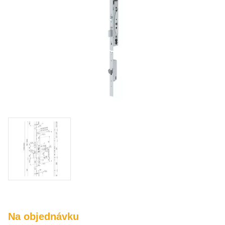
O nás
Kamenná prodejna
Kontakt
Vyberte region
Fabshop CZ
Fabshop SK
Na objednávku