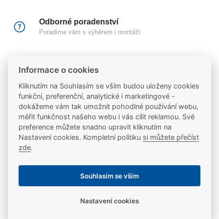
Odborné poradenství
Poradíme vám s výběrem i montáží
Certifikovaný partner
Informace o cookies
Partneři značek
FAB
,
Mul-T-Lock
a
Yale
Kliknutím na Souhlasím se vším budou uloženy cookies
funkční, preferenční, analytické i marketingové -
20 let na trhu
dokážeme vám tak umožnit pohodlné používání webu,
Poradíme vám, máme 20 let zkušeností
měřit funkčnost našeho webu i vás cílit reklamou. Své
preference můžete snadno upravit kliknutím na
Nastavení cookies. Kompletní politiku
si můžete přečíst
Popis
zde
.
Elektromotorický samozamykací vícebodý zámek
Ke stažení
Souhlasím se vším
ABLOY CERTA MP420 s externí ústřednou EA420
Použití - Pro vnitřní i venkovní rámové dveře s úzkým
Nastavení cookies
Ke stažení
Parametry
profilem rámu. - Vhodný pro dveře s velkým počtem