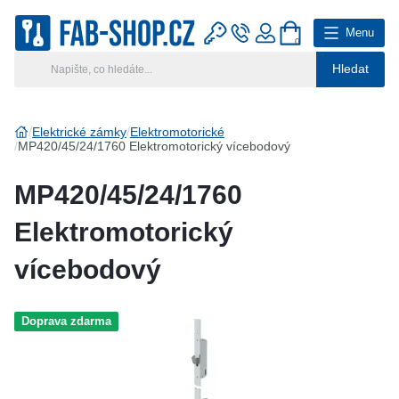
Menu
0
Hledat
Hlavní kategorie
Vyberte si kategorii
Elektrické zámky
Elektromotorické
MP420/45/24/1760 Elektromotorický vícebodový
Výroba klíčů
MP420/45/24/1760
Klíčové systémy
Elektromotorický
Rady a tipy
vícebodový
Katalog
Doprava zdarma
Reference
Kontakt