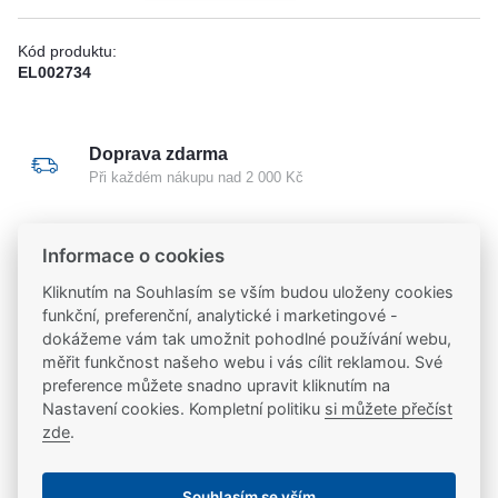
Kód produktu:
EL002734
Doprava zdarma
Při každém nákupu nad 2 000 Kč
Odborné poradenství
Informace o cookies
Poradíme vám s výběrem i montáží
Kliknutím na Souhlasím se vším budou uloženy cookies
funkční, preferenční, analytické i marketingové -
Certifikovaný partner
dokážeme vám tak umožnit pohodlné používání webu,
Partneři značek
FAB
,
Mul-T-Lock
a
Yale
měřit funkčnost našeho webu i vás cílit reklamou. Své
preference můžete snadno upravit kliknutím na
Nastavení cookies. Kompletní politiku
si můžete přečíst
20 let na trhu
zde
.
Poradíme vám, máme 20 let zkušeností
Souhlasím se vším