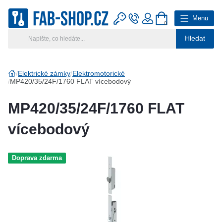
Menu
0
Hledat
Hlavní kategorie
Vyberte si kategorii
Elektrické zámky
Elektromotorické
MP420/35/24F/1760 FLAT vícebodový
Výroba klíčů
MP420/35/24F/1760 FLAT
Klíčové systémy
vícebodový
Rady a tipy
Doprava zdarma
Katalog
Reference
Kontakt