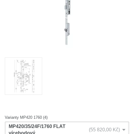
O nás
Kamenná prodejna
Kontakt
Vyberte region
Fabshop CZ
Fabshop SK
Varianty MP420 1760 (4)
MP420/35/24F/1760 FLAT
55 820,00 Kč
vícebodový