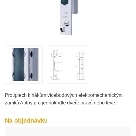
O nás
Kamenná prodejna
Kontakt
Vyberte region
Fabshop CZ
Fabshop SK
Protiplech k hákům vícebodových elektromechanickým
zámků Abloy pro jednokřídlé dveře pravé nebo levé.
Na objednávku