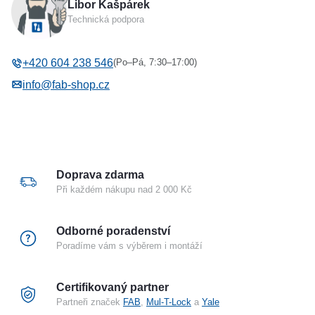
Libor Kašpárek
Typ příslušenství
Protiplechy k el. zámkům
Technická podpora
ABLOY
(Po–Pá, 7:30–17:00)
+420 604 238 546
info@fab-shop.cz
Doprava zdarma
Při každém nákupu nad 2 000 Kč
Odborné poradenství
Poradíme vám s výběrem i montáží
Certifikovaný partner
Partneři značek
FAB
,
Mul-T-Lock
a
Yale