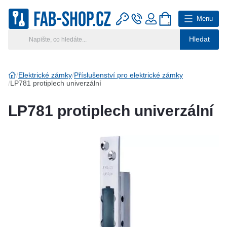
Menu
0
Hledat
Hlavní kategorie
Vyberte si kategorii
Elektrické zámky
Příslušenství pro elektrické zámky
LP781 protiplech univerzální
Výroba klíčů
LP781 protiplech univerzální
Klíčové systémy
Rady a tipy
Katalog
Reference
Kontakt