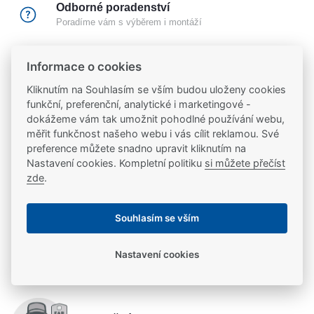
Odborné poradenství
Poradíme vám s výběrem i montáží
Certifikovaný partner
Informace o cookies
Partneři značek
FAB
,
Mul-T-Lock
a
Yale
Kliknutím na Souhlasím se vším budou uloženy cookies
funkční, preferenční, analytické i marketingové -
dokážeme vám tak umožnit pohodlné používání webu,
20 let na trhu
měřit funkčnost našeho webu i vás cílit reklamou. Své
Poradíme vám, máme 20 let zkušeností
preference můžete snadno upravit kliknutím na
Nastavení cookies. Kompletní politiku
si můžete přečíst
zde
.
Popis
Souhlasím se vším
Protiplech pro háky vícebodých elektromechanických
Parametry
a mechanických zámků MP420, MP520, EL466,
Nastavení cookies
EL566, EL066, EL166 a jejich variant
Parametry a specifikace
Potřebujete se poradit?
Výrobce
ASSA ABLOY