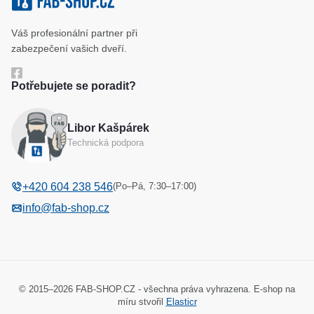
Klíčové systémy
Cookies a podmínky používání
Váš profesionální partner při
Katalog
Ochrana osobních údajů
zabezpečení vašich dveří.
Reference
Obchodní podmínky
Potřebujete se poradit?
Reklamační řád
Libor Kašpárek
Odstoupení od kupní smlouvy
Technická podpora
(Po–Pá, 7:30–17:00)
+420 604 238 546
info@fab-shop.cz
© 2015–2026 FAB-SHOP.CZ - všechna práva vyhrazena. E-shop na
míru stvořil
Elasticr