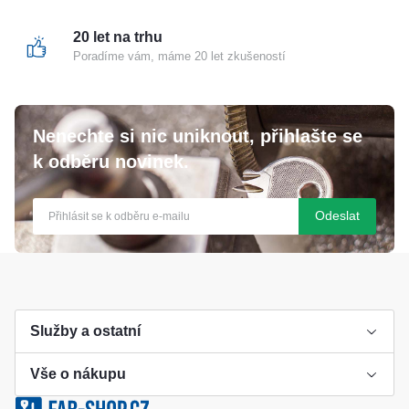
20 let na trhu
Poradíme vám, máme 20 let zkušeností
Nenechte si nic uniknout, přihlašte se
k odběru novinek.
Odeslat
Služby a ostatní
Vše o nákupu
Výroba klíče