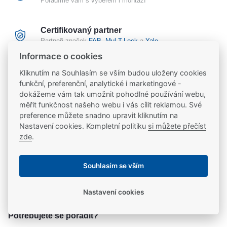
Poradíme vám s výběrem i montáží
Certifikovaný partner
Partneři značek
FAB
,
Mul-T-Lock
a
Yale
Informace o cookies
20 let na trhu
Kliknutím na Souhlasím se vším budou uloženy cookies
Poradíme vám, máme 20 let zkušeností
funkční, preferenční, analytické i marketingové -
dokážeme vám tak umožnit pohodlné používání webu,
měřit funkčnost našeho webu i vás cílit reklamou. Své
preference můžete snadno upravit kliknutím na
Popis
Nastavení cookies. Kompletní politiku
si můžete přečíst
zde
.
Protiplech k eleketromechanickým zámkům Yale
Ke stažení
materiál: nerez
Souhlasím se vším
Ke stažení
Parametry
Nastavení cookies
katalogový list
Parametry a specifikace
Potřebujete se poradit?