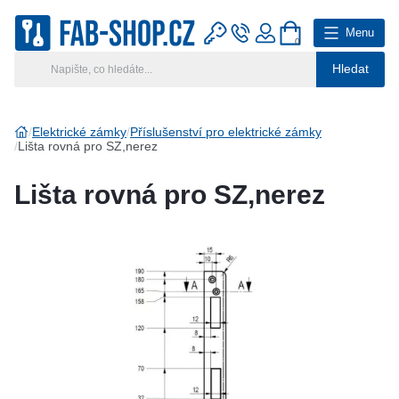
Menu
0
Hledat
Hlavní kategorie
Vyberte si kategorii
Elektrické zámky
Příslušenství pro elektrické zámky
Lišta rovná pro SZ,nerez
Výroba klíčů
Lišta rovná pro SZ,nerez
Klíčové systémy
Rady a tipy
Katalog
Reference
Kontakt