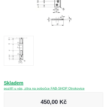
O nás
Kamenná prodejna
Kontakt
Vyberte region
Fabshop CZ
Fabshop SK
Skladem
pozítří u vás, zítra na pobočce FAB-SHOP Otrokovice
450,00 Kč