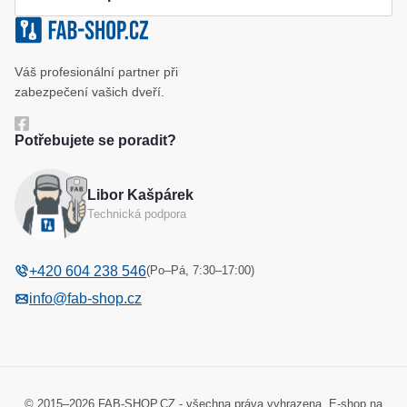
Klíčové systémy
Cookies a podmínky používání
Váš profesionální partner při
Katalog
Ochrana osobních údajů
zabezpečení vašich dveří.
Reference
Obchodní podmínky
Potřebujete se poradit?
Reklamační řád
Libor Kašpárek
Odstoupení od kupní smlouvy
Technická podpora
(Po–Pá, 7:30–17:00)
+420 604 238 546
info@fab-shop.cz
© 2015–2026 FAB-SHOP.CZ - všechna práva vyhrazena. E-shop na