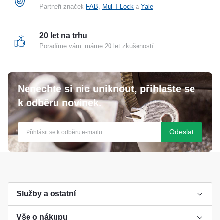
Partneři značek
FAB
,
Mul-T-Lock
a
Yale
20 let na trhu
Poradíme vám, máme 20 let zkušeností
Nenechte si nic uniknout, přihlašte se
k odběru novinek.
Odeslat
Služby a ostatní
Vše o nákupu
Výroba klíče