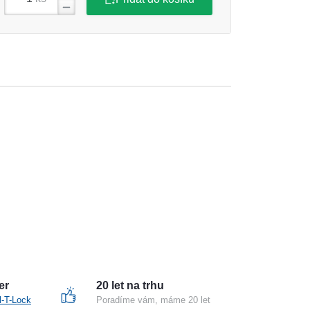
er
20 let na trhu
l-T-Lock
Poradíme vám, máme 20 let