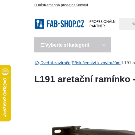
O nás
Kamenná prodejna
Kontakt
Vyberte si kategorii
Výro
Dveřní zavírače
Příslušenství k zavíračům
L191 a
L191 aretační ramínko 