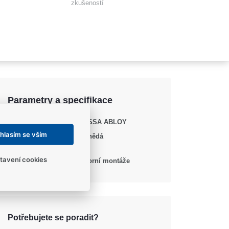
zkušeností
Parametry a specifikace
Výrobce
ASSA ABLOY
hlasím se vším
Barva / Povrchová
Hnědá
úprava
tavení cookies
Pro zavírače
Horní montáže
Potřebujete se poradit?