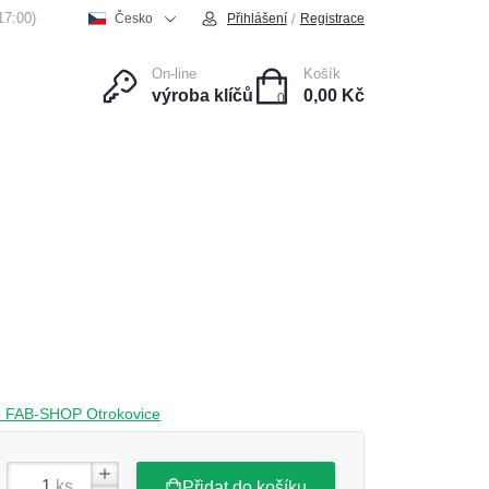
17:00)
/
Česko
Přihlášení
Registrace
On-line
Košík
výroba klíčů
0,00 Kč
0
ce
Kontakt
čce FAB-SHOP Otrokovice
ks
Přidat do košíku