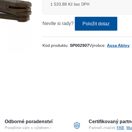
1 533,88 Kč
bez DPH
Nevíte si rady?
Položit dotaz
Kód produktu:
SP002907
Výrobce:
Assa Abloy
Odborné poradenství
Certifikovaný partn
Poradíme vám s výběrem i
Partneři značek
FAB
,
Mu