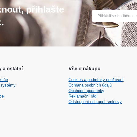
nout, přihlašte
.
 a ostatní
Vše o nákupu
klíče
Cookies a podmínky používání
 systémy
Ochrana osobních údajů
Obchodní podmínky
ce
Reklamační řád
Odstoupení od kupní smlouvy