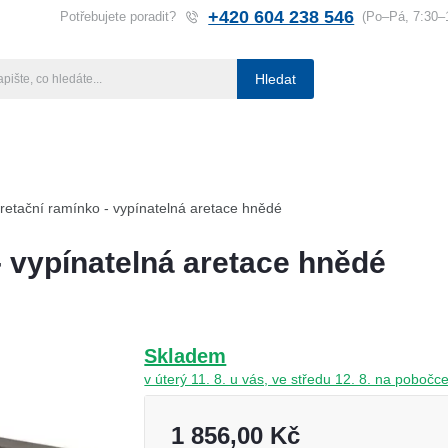
+420 604 238 546
Potřebujete poradit?
(Po–Pá, 7:30–
Hledat
ba klíčů
Klíčové systémy
Rady a tipy
Katalog
Referen
retační ramínko - vypínatelná aretace hnědé
- vypínatelná aretace hnědé
Skladem
v úterý 11. 8. u vás, ve středu 12. 8. na pobo
1 856,00 Kč