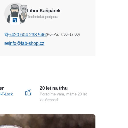
Libor Kašpárek
Technická podpora
(Po–Pá, 7:30–17:00)
+420 604 238 546
info@fab-shop.cz
er
20 let na trhu
l-T-Lock
Poradíme vám, máme 20 let
zkušeností