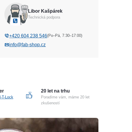
Libor Kašpárek
Technická podpora
(Po–Pá, 7:30–17:00)
+420 604 238 546
info@fab-shop.cz
er
20 let na trhu
l-T-Lock
Poradíme vám, máme 20 let
zkušeností