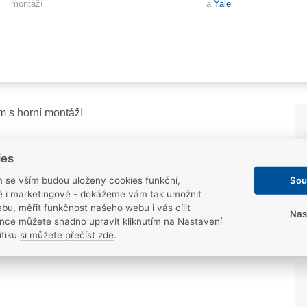
montáží
a
Yale
m s horní montáží
ies
Sou
m se vším budou uloženy cookies funkční,
ké i marketingové - dokážeme vám tak umožnit
bu, měřit funkčnost našeho webu i vás cílit
Nas
nce můžete snadno upravit kliknutím na Nastavení
itiku
si můžete přečíst zde
.