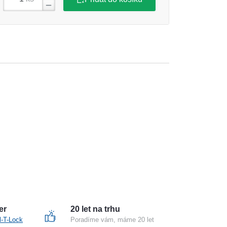
er
20 let na trhu
l-T-Lock
Poradíme vám, máme 20 let