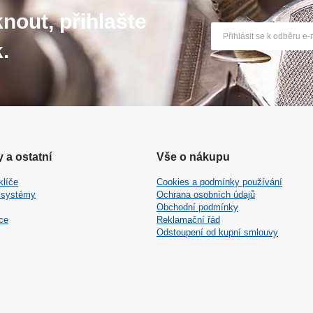
nout, přihlašte
.
 a ostatní
Vše o nákupu
klíče
Cookies a podmínky používání
 systémy
Ochrana osobních údajů
Obchodní podmínky
ce
Reklamační řád
Odstoupení od kupní smlouvy