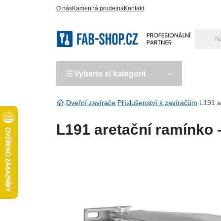
O nás
Kamenná prodejna
Kontakt
Vyberte si kategorii
Výro
Dveřní zavírače
Příslušenství k zavíračům
L191 a
L191 aretační ramínko -