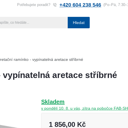
+420 604 238 546
Potřebujete poradit?
(Po–Pá, 7:30–
Hledat
ba klíčů
Klíčové systémy
Rady a tipy
Katalog
Referen
retační ramínko - vypínatelná aretace stříbrné
 vypínatelná aretace stříbrné
Skladem
v pondělí 10. 8. u vás, zítra na pobočce FAB-S
1 856,00 Kč