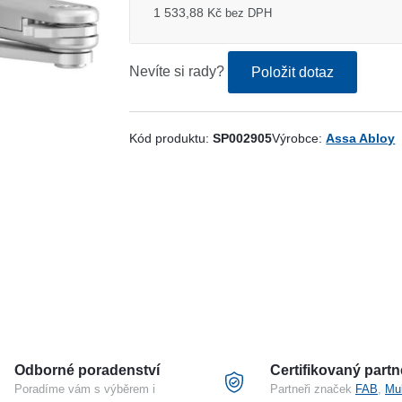
1 533,88 Kč
bez DPH
Nevíte si rady?
Položit dotaz
Kód produktu:
SP002905
Výrobce:
Assa Abloy
Odborné poradenství
Certifikovaný partn
Poradíme vám s výběrem i
Partneři značek
FAB
,
Mu