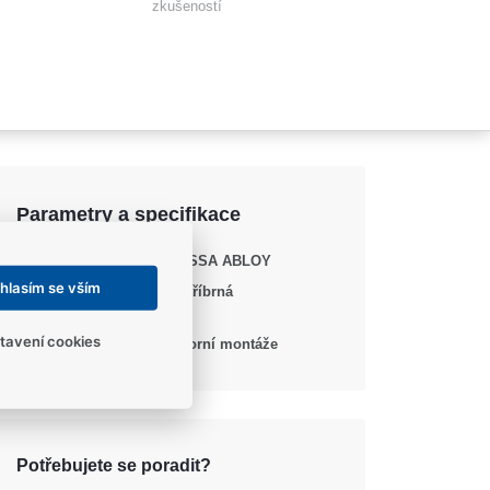
zkušeností
Parametry a specifikace
Výrobce
ASSA ABLOY
hlasím se vším
Barva / Povrchová
Stříbrná
úprava
tavení cookies
Pro zavírače
Horní montáže
Potřebujete se poradit?