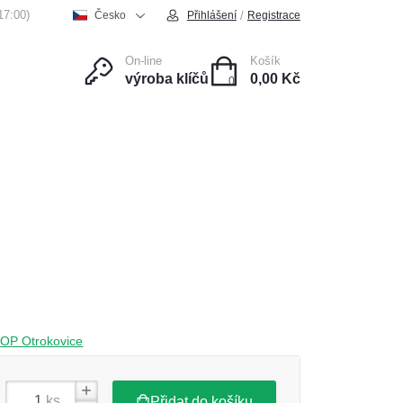
17:00)
/
Česko
Přihlášení
Registrace
On-line
Košík
výroba klíčů
0,00 Kč
0
ce
Kontakt
HOP Otrokovice
ks
Přidat do košíku