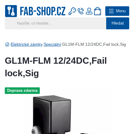
Menu
0
Hledat
Hlavní kategorie
Vyberte si kategorii
Elektrické zámky
Speciální
GL1M-FLM 12/24DC,Fail lock,Sig
Výroba klíčů
GL1M-FLM 12/24DC,Fail
Klíčové systémy
lock,Sig
Rady a tipy
Doprava zdarma
Katalog
Reference
Kontakt