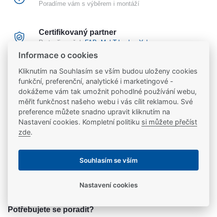
Poradíme vám s výběrem i montáží
Certifikovaný partner
Partneři značek
FAB
,
Mul-T-Lock
a
Yale
Informace o cookies
Kliknutím na Souhlasím se vším budou uloženy cookies
20 let na trhu
funkční, preferenční, analytické i marketingové -
Poradíme vám, máme 20 let zkušeností
dokážeme vám tak umožnit pohodlné používání webu,
měřit funkčnost našeho webu i vás cílit reklamou. Své
preference můžete snadno upravit kliknutím na
Popis
Nastavení cookies. Kompletní politiku
si můžete přečíst
zde
.
Venkovní vratový zámek
Ke stažení
Souhlasím se vším
Securitron GL1M se signalizací
Ke stažení
Parametry
Nastavení cookies
Použití
produktový list
Parametry a specifikace
Potřebujete se poradit?
Vysoce odolný zámek pro venkovní použití.