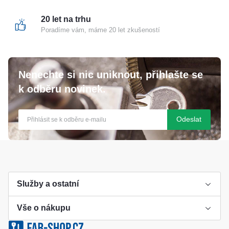
20 let na trhu
Poradíme vám, máme 20 let zkušeností
Nenechte si nic uniknout, přihlašte se
k odběru novinek.
Odeslat
Služby a ostatní
Vše o nákupu
Výroba klíče