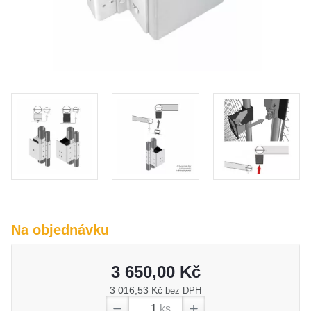
O nás
Kamenná prodejna
Kontakt
Vyberte region
Fabshop CZ
Fabshop SK
Na objednávku
3 650,00 Kč
3 016,53 Kč
bez DPH
ks