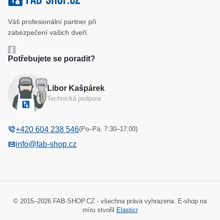
Klíčové systémy
Cookies a podmínky používání
Váš profesionální partner při
Katalog
Ochrana osobních údajů
zabezpečení vašich dveří.
Reference
Obchodní podmínky
Potřebujete se poradit?
Reklamační řád
Libor Kašpárek
Odstoupení od kupní smlouvy
Technická podpora
(Po–Pá, 7:30–17:00)
+420 604 238 546
info@fab-shop.cz
© 2015–2026 FAB-SHOP.CZ - všechna práva vyhrazena. E-shop na
míru stvořil
Elasticr