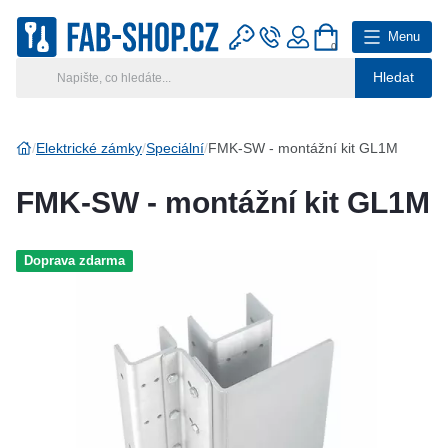
Menu
0
Hledat
Hlavní kategorie
Vyberte si kategorii
Elektrické zámky
Speciální
FMK-SW - montážní kit GL1M
Výroba klíčů
FMK-SW - montážní kit GL1M
Klíčové systémy
Doprava zdarma
Rady a tipy
Katalog
Reference
Kontakt