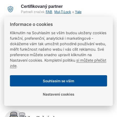
Certifikovaný partner
Partneři značek
FAB
,
Mul-T-Lock
a
Yale
Informace o cookies
20 let na trhu
Kliknutím na Souhlasím se vším budou uloženy cookies
Poradíme vám, máme 20 let zkušeností
funkční, preferenční, analytické i marketingové -
dokážeme vám tak umožnit pohodlné používání webu,
měřit funkčnost našeho webu i vás cílit reklamou. Své
Popis
preference můžete snadno upravit kliknutím na
Nastavení cookies. Kompletní politiku
si můžete přečíst
zde
.
Montážní kit GL1M pro křídlové dveře
Ke stažení
Souhlasím se vším
Ke stažení
Parametry
Nastavení cookies
produktový list
Parametry a specifikace
Potřebujete se poradit?
Výrobce
SECURITRON