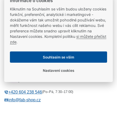
Informace o cookies
Partneři značek
FAB
,
Mul-T-Lock
a
Yale
Kliknutím na Souhlasím se vším budou uloženy cookies
funkční, preferenční, analytické i marketingové -
20 let na trhu
dokážeme vám tak umožnit pohodlné používání webu,
Poradíme vám, máme 20 let zkušeností
měřit funkčnost našeho webu i vás cílit reklamou. Své
preference můžete snadno upravit kliknutím na
Nastavení cookies. Kompletní politiku
si můžete přečíst
zde
.
Popis
Potřebujete se poradit?
Souhlasím se vším
Pro mazání jemného mechanizmu cylindrických
vložek. Doporučujeme aplikovat minimálně 2× ročně.
Libor Kašpárek
Nastavení cookies
Technická podpora
(Po–Pá, 7:30–17:00)
+420 604 238 546
info@fab-shop.cz