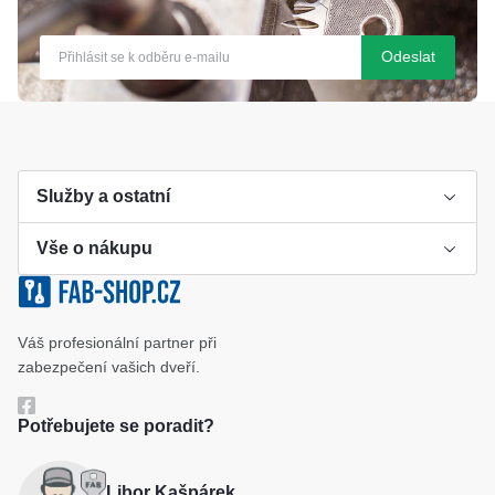
Odeslat
Služby a ostatní
Vše o nákupu
Výroba klíče
Klíčové systémy
Cookies a podmínky používání
Váš profesionální partner při
Katalog
Ochrana osobních údajů
zabezpečení vašich dveří.
Reference
Obchodní podmínky
Potřebujete se poradit?
Reklamační řád
Libor Kašpárek