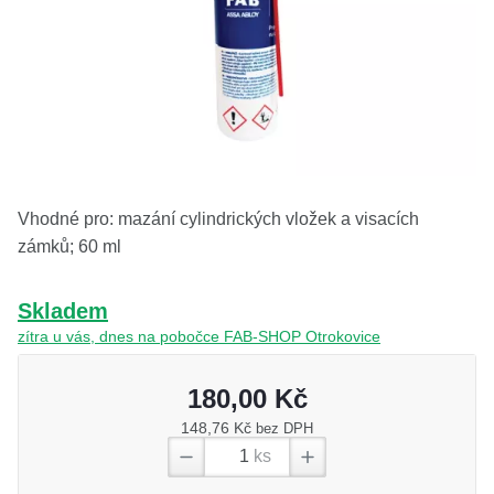
O nás
Kamenná prodejna
Kontakt
Vyberte region
Fabshop CZ
Fabshop SK
Vhodné pro: mazání cylindrických vložek a visacích
zámků; 60 ml
Skladem
zítra u vás, dnes na pobočce FAB-SHOP Otrokovice
180,00 Kč
148,76 Kč
bez DPH
ks