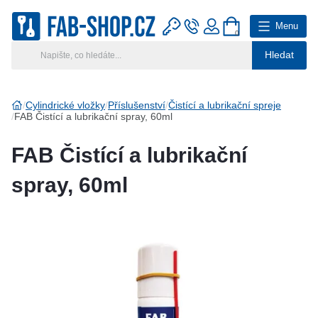
Menu
0
Hledat
Hlavní kategorie
Vyberte si kategorii
Cylindrické vložky
Příslušenství
Čistící a lubrikační spreje
FAB Čistící a lubrikační spray, 60ml
Výroba klíčů
FAB Čistící a lubrikační
Klíčové systémy
spray, 60ml
Rady a tipy
Katalog
Reference
Kontakt