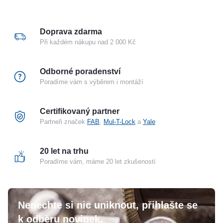
Doprava zdarma
Při každém nákupu nad 2 000 Kč
Odborné poradenství
Poradíme vám s výběrem i montáží
Certifikovaný partner
Partneři značek
FAB
,
Mul-T-Lock
a
Yale
20 let na trhu
Poradíme vám, máme 20 let zkušeností
Nenechte si nic uniknout, přihlašte se
k odběru novinek.