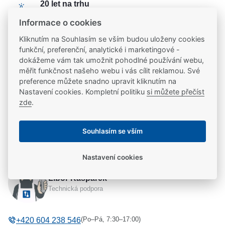
20 let na trhu
Poradíme vám, máme 20 let zkušeností
Informace o cookies
Kliknutím na Souhlasím se vším budou uloženy cookies
funkční, preferenční, analytické i marketingové -
Popis
dokážeme vám tak umožnit pohodlné používání webu,
měřit funkčnost našeho webu i vás cílit reklamou. Své
Cylindrická vložka
FAB 3*** PROFI
je vhodná do
preference můžete snadno upravit kliknutím na
Ke stažení
Nastavení cookies. Kompletní politiku
si můžete přečíst
dveří, které vyžadují trvale vysoké zabezpečení
zde
.
(dveře do bytu nebo domu, uzamčení kanceláří,
Ke stažení
Parametry
škol a průmyslových objektů)
Souhlasím se vším
produktový list FAB 3*** PROFI
Parametry a specifikace
Výhody:
Potřebujete se poradit?
Nastavení cookies
certifikát EN1303
certifikát EN1627
Výrobce
FAB
vysoká úroveň zabezpečení
certifikát 3.P*** NBU
Libor Kašpárek
Řada
FAB 3*** Profi
rozsáhlá rozměrová řada
Technická podpora
Bezpečnostní třída
Bezpečnostní třída 3
systém chráněn patenty
(Po–Pá, 7:30–17:00)
+420 604 238 546
ochrana klíče proti neoprávněnému kopírování