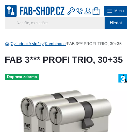
Menu
0
Hledat
Hlavní kategorie
Vyberte si kategorii
Cylindrické vložky
Kombinace
FAB 3*** PROFI TRIO, 30+35
Výroba klíčů
FAB 3*** PROFI TRIO, 30+35
Klíčové systémy
Doprava zdarma
Rady a tipy
Katalog
Reference
Kontakt