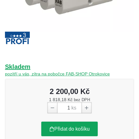
O nás
Kamenná prodejna
Kontakt
Vyberte region
Fabshop CZ
Fabshop SK
Skladem
pozítří u vás, zítra na pobočce FAB-SHOP Otrokovice
2 200,00 Kč
1 818,18 Kč
bez DPH
ks
Přidat do košíku