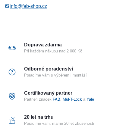
info@fab-shop.cz
Popis výrobku:
6ti stavítkový uzamykací systém
mosazné těleso i bubínek
Doprava zdarma
ochrana proti odvrtání tělesa i bubínku
Při každém nákupu nad 2 000 Kč
zadní doraz - patentové technologie FP2
Odborné poradenství
patentované paracentrické profily
Poradíme vám s výběrem i montáží
bezpečnostní karta
Certifikovaný partner
Klíče:
Partneři značek
FAB
,
Mul-T-Lock
a
Yale
standardně dodáváno 5 klíčů
20 let na trhu
polotovar klíče FAB 3*** Profi
Poradíme vám, máme 20 let zkušeností
patentově chráněná technologie paracentrických