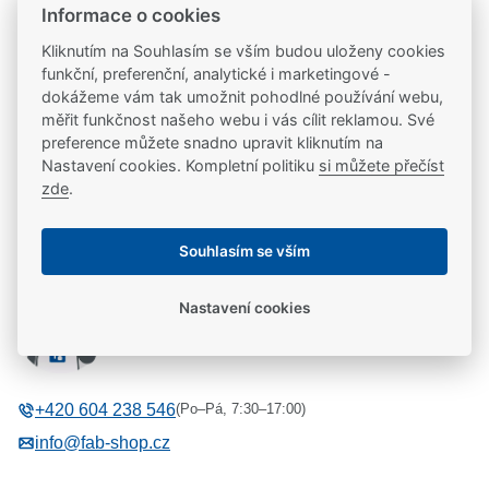
20 let na trhu
Informace o cookies
Poradíme vám, máme 20 let zkušeností
Kliknutím na Souhlasím se vším budou uloženy cookies
funkční, preferenční, analytické i marketingové -
dokážeme vám tak umožnit pohodlné používání webu,
Popis
měřit funkčnost našeho webu i vás cílit reklamou. Své
preference můžete snadno upravit kliknutím na
Nastavení cookies. Kompletní politiku
si můžete přečíst
Prodlužovací sada pro bezpečnostní kování BK3xx,
Parametry
zde
.
BK5xx
Parametry a specifikace
Souhlasím se vším
Potřebujete se poradit?
Výrobce
FAB
Nastavení cookies
Libor Kašpárek
Typ příslušenství
Příslušenství pro kování
Technická podpora
(Po–Pá, 7:30–17:00)
+420 604 238 546
info@fab-shop.cz