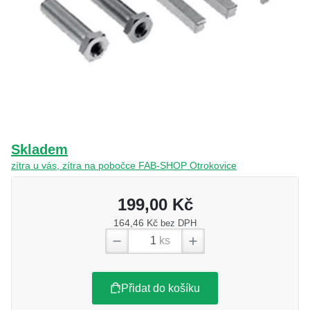
O nás
Kamenná prodejna
Kontakt
Vyberte region
Fabshop CZ
Fabshop SK
Skladem
zítra u vás, zítra na pobočce FAB-SHOP Otrokovice
199,00 Kč
164,46 Kč
bez DPH
ks
Přidat do košíku