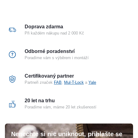
Doprava zdarma
Při každém nákupu nad 2 000 Kč
Odborné poradenství
Poradíme vám s výběrem i montáží
Certifikovaný partner
Partneři značek
FAB
,
Mul-T-Lock
a
Yale
20 let na trhu
Poradíme vám, máme 20 let zkušeností
Nenechte si nic uniknout, přihlašte se