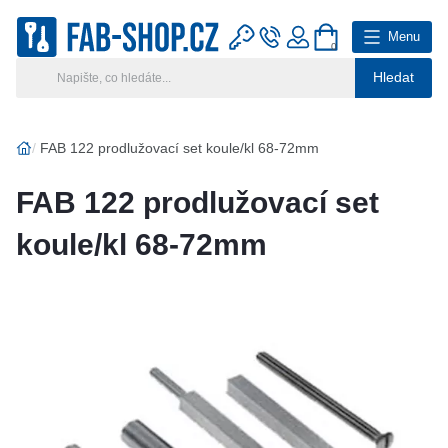
Menu
0
Hledat
Hlavní kategorie
Vyberte si kategorii
FAB 122 prodlužovací set koule/kl 68-72mm
Výroba klíčů
FAB 122 prodlužovací set
Klíčové systémy
koule/kl 68-72mm
Rady a tipy
Katalog
Reference
Kontakt