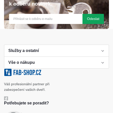
k odběru novinek.
Odeslat
Služby a ostatní
Vše o nákupu
Výroba klíče
Klíčové systémy
Cookies a podmínky používání
Váš profesionální partner při
Katalog
Ochrana osobních údajů
zabezpečení vašich dveří.
Reference
Obchodní podmínky
Potřebujete se poradit?
Reklamační řád