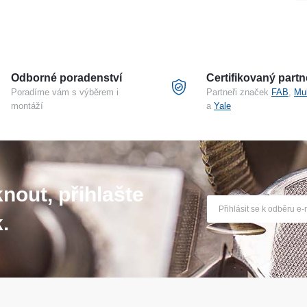
Odborné poradenství
Certifikovaný partn
Poradíme vám s výběrem i
Partneři značek
FAB
,
Mu
montáží
a
Yale
nout, přihlašte
.