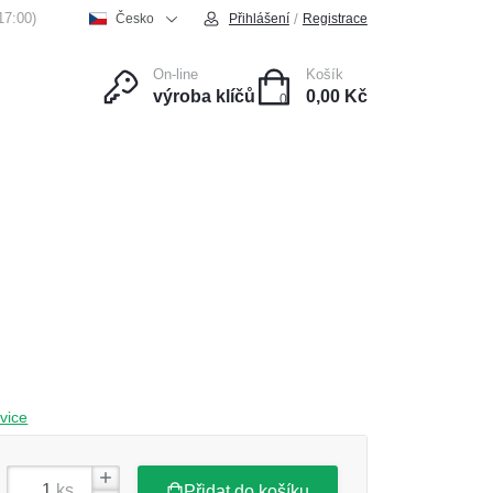
17:00)
/
Česko
Přihlášení
Registrace
On-line
Košík
výroba klíčů
0,00 Kč
0
ce
Kontakt
vice
ks
Přidat do košíku