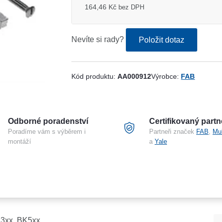
164,46 Kč
bez DPH
Nevíte si rady?
Položit dotaz
Kód produktu:
AA000912
Výrobce:
FAB
Odborné poradenství
Certifikovaný partn
Poradíme vám s výběrem i
Partneři značek
FAB
,
Mu
montáží
a
Yale
K3xx, BK5xx