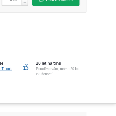
er
20 let na trhu
l-T-Lock
Poradíme vám, máme 20 let
zkušeností