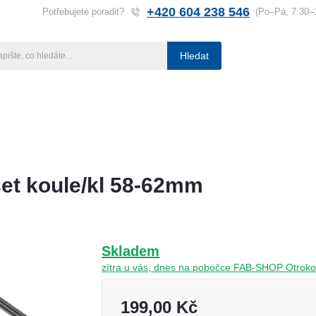
+420 604 238 546
Potřebujete poradit?
(Po–Pá, 7:30–
Hledat
ba klíčů
Klíčové systémy
Rady a tipy
Katalog
Referen
et koule/kl 58-62mm
Skladem
zítra u vás, dnes na pobočce FAB-SHOP Otroko
199,00 Kč