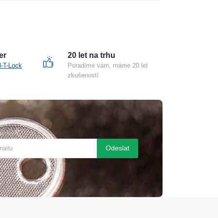
er
20 let na trhu
l-T-Lock
Poradíme vám, máme 20 let
zkušeností
Odeslat