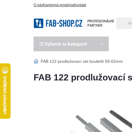
O nás
Kamenná prodejna
Kontakt
Vyberte si kategorii
Výro
FAB 122 prodlužovací set koule/kl 58-62mm
FAB 122 prodlužovací s