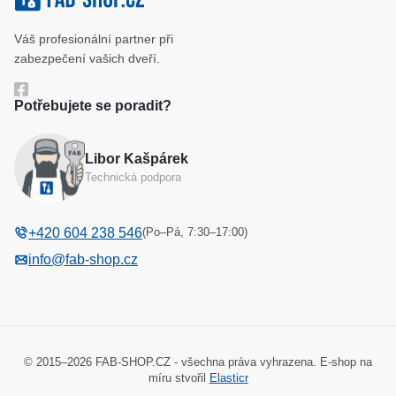
Klíčové systémy
Cookies a podmínky používání
Váš profesionální partner při
Katalog
Ochrana osobních údajů
zabezpečení vašich dveří.
Reference
Obchodní podmínky
Potřebujete se poradit?
Reklamační řád
Libor Kašpárek
Odstoupení od kupní smlouvy
Technická podpora
(Po–Pá, 7:30–17:00)
+420 604 238 546
info@fab-shop.cz
© 2015–2026 FAB-SHOP.CZ - všechna práva vyhrazena. E-shop na
míru stvořil
Elasticr