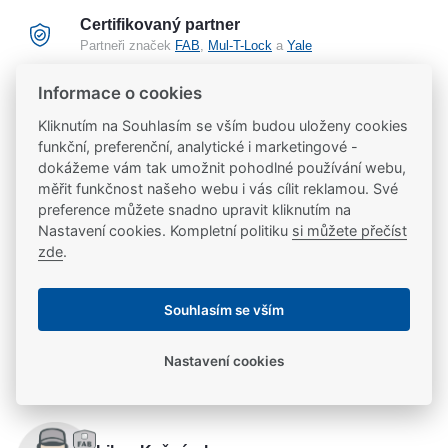
Certifikovaný partner
Partneři značek
FAB
,
Mul-T-Lock
a
Yale
Informace o cookies
20 let na trhu
Kliknutím na Souhlasím se vším budou uloženy cookies
Poradíme vám, máme 20 let zkušeností
funkční, preferenční, analytické i marketingové -
dokážeme vám tak umožnit pohodlné používání webu,
měřit funkčnost našeho webu i vás cílit reklamou. Své
Popis
preference můžete snadno upravit kliknutím na
Nastavení cookies. Kompletní politiku
si můžete přečíst
zde
.
Štít k povrchovým panikových hrazdám.
Ke stažení
Souhlasím se vším
Ke stažení
Parametry
Nastavení cookies
produktový list
Parametry a specifikace
Potřebujete se poradit?
Výrobce
ASSA ABLOY