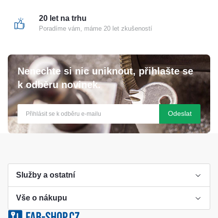
20 let na trhu
Poradíme vám, máme 20 let zkušeností
Nenechte si nic uniknout, přihlašte se
k odběru novinek.
Odeslat
Služby a ostatní
Vše o nákupu
Výroba klíče