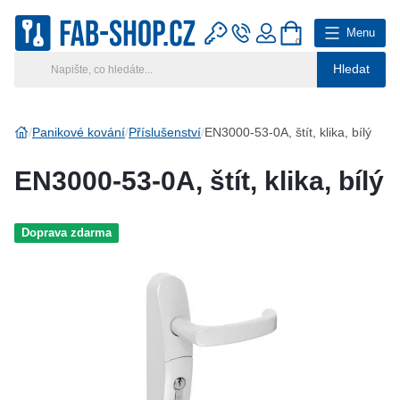
Menu
0
Hledat
Hlavní kategorie
Vyberte si kategorii
Panikové kování
Příslušenství
EN3000-53-0A, štít, klika, bílý
Výroba klíčů
EN3000-53-0A, štít, klika, bílý
Klíčové systémy
Doprava zdarma
Rady a tipy
Katalog
Reference
Kontakt