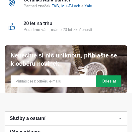
Partneři značek
FAB
,
Mul-T-Lock
a
Yale
20 let na trhu
Poradíme vám, máme 20 let zkušeností
Nenechte si nic uniknout, přihlašte se
k odběru novinek.
Odeslat
Služby a ostatní