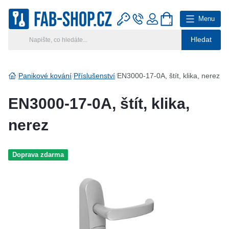
Menu
0
Hledat
Hlavní kategorie
Vyberte si kategorii
Panikové kování
Příslušenství
EN3000-17-0A, štít, klika, nerez
Výroba klíčů
EN3000-17-0A, štít, klika,
Klíčové systémy
nerez
Rady a tipy
Doprava zdarma
Katalog
Reference
Kontakt