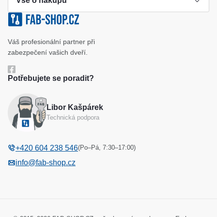
Vše o nákupu
Výroba klíče
Klíčové systémy
Cookies a podmínky používání
Váš profesionální partner při
Katalog
Ochrana osobních údajů
zabezpečení vašich dveří.
Reference
Obchodní podmínky
Potřebujete se poradit?
Reklamační řád
Libor Kašpárek
Odstoupení od kupní smlouvy
Technická podpora
(Po–Pá, 7:30–17:00)
+420 604 238 546
info@fab-shop.cz