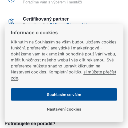
Poradíme vám s výběrem i montáží
Certifikovaný partner
Partneři značek
FAB
,
Mul-T-Lock
a
Yale
Informace o cookies
Kliknutím na Souhlasím se vším budou uloženy cookies
20 let na trhu
funkční, preferenční, analytické i marketingové -
Poradíme vám, máme 20 let zkušeností
dokážeme vám tak umožnit pohodlné používání webu,
měřit funkčnost našeho webu i vás cílit reklamou. Své
preference můžete snadno upravit kliknutím na
Popis
Nastavení cookies. Kompletní politiku
si můžete přečíst
zde
.
Štít k povrchovým panikových hrazdám.
Ke stažení
Souhlasím se vším
Ke stažení
Parametry
Nastavení cookies
produktový list
Parametry a specifikace
Potřebujete se poradit?