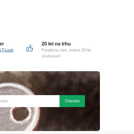
er
20 let na trhu
l-T-Lock
Poradíme vám, máme 20 let
zkušeností
Odeslat