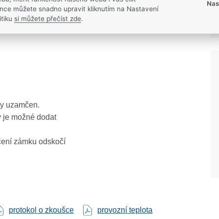
Nas
nce můžete snadno upravit kliknutím na Nastavení
itiku
si můžete přečíst zde
.
ou
ky uzamčen.
y je možné dodat
čení zámku odskočí
protokol o zkoušce
provozní teplota