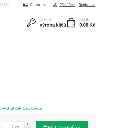
17:00)
/
Česko
Přihlášení
Registrace
On-line
Košík
výroba klíčů
0,00 Kč
0
ce
Kontakt
čce FAB-SHOP Otrokovice
ks
Přidat do košíku