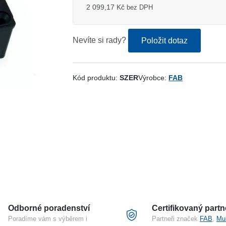
2 099,17 Kč
bez DPH
Nevíte si rady?
Položit dotaz
Kód produktu:
SZER
Výrobce:
FAB
Odborné poradenství
Certifikovaný partn
Poradíme vám s výběrem i
Partneři značek
FAB
,
Mu