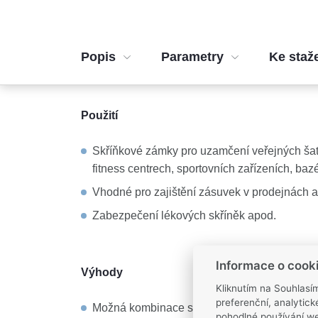
Popis
Parametry
Ke staž
Použití
Skříňkové zámky pro uzamčení veřejných šat
fitness centrech, sportovních zařízeních, ba
Vhodné pro zajištění zásuvek v prodejnách 
Zabezpečení lékových skříněk apod.
Informace o cook
Výhody
Kliknutím na Souhlasí
preferenční, analytic
Možná kombinace se čtečkou karet, ovládání
pohodlné používání we