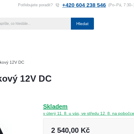
+420 604 238 546
Potřebujete poradit?
(Po–Pá, 7:30–
Hledat
ba klíčů
Klíčové systémy
Rady a tipy
Katalog
Referen
ňkový 12V DC
ňkový 12V DC
Skladem
v úterý 11. 8. u vás, ve středu 12. 8. na pobo
2 540,00 Kč