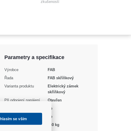
zkušeností
Parametry a specifikace
Výrobce
FAB
Řada
FAB skříňkový
Varianta produktu
Elektrický zámek
skříňkový
Při odpojení napájení
Otevřen
Voděodolný
Ne
Signalizace
Ne
hlasím se vším
Odolnost proti vloupání
150 kg