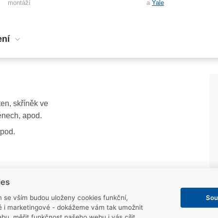
montáží
a
Yale
ení
en, skříněk ve
zénech, apod.
apod.
ies
Sou
m se vším budou uloženy cookies funkční,
ké i marketingové - dokážeme vám tak umožnit
 el. impulzem
bu, měřit funkčnost našeho webu i vás cílit