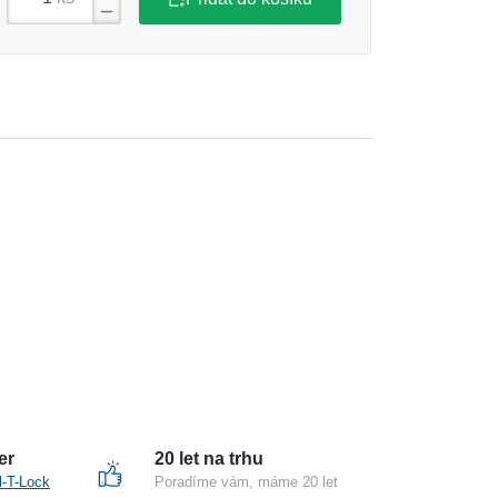
er
20 let na trhu
l-T-Lock
Poradíme vám, máme 20 let