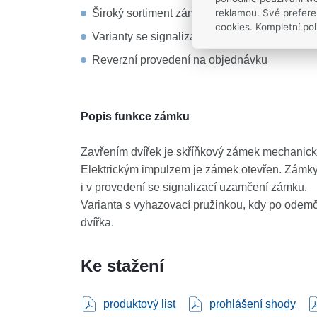
Široký sortiment zámků pro každou aplikaci
reklamou. Své prefere
cookies. Kompletní pol
Varianty se signalizací a vyhazovací pružink
Reverzní provedení na objednávku
Popis funkce zámku
Zavřením dvířek je skříňkový zámek mechanic
Elektrickým impulzem je zámek otevřen. Zámk
i v provedení se signalizací uzamčení zámku.
Varianta s vyhazovací pružinkou, kdy po odem
dvířka.
Ke stažení
produktový list
prohlášení shody