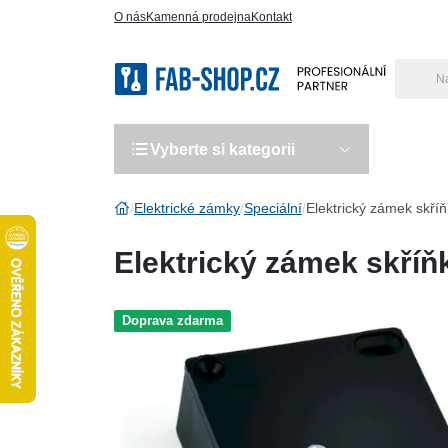
O nás
Kamenná prodejna
Kontakt
Vyberte si kategorii
Výro
Elektrické zámky
Speciální
Elektrický zámek skří
Elektrický zámek skří
Doprava zdarma