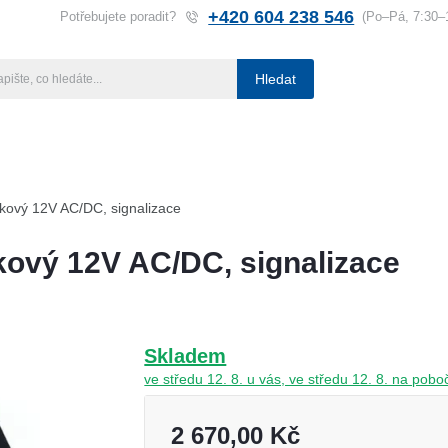
+420 604 238 546
Potřebujete poradit?
(Po–Pá, 7:30–
Hledat
ba klíčů
Klíčové systémy
Rady a tipy
Katalog
Referen
ňkový 12V AC/DC, signalizace
kový 12V AC/DC, signalizace
Skladem
ve středu 12. 8. u vás, ve středu 12. 8. na po
2 670,00 Kč