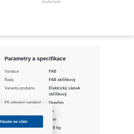
zkušeností
Parametry a specifikace
Výrobce
FAB
Řada
FAB skříňkový
Varianta produktu
Elektrický zámek
skříňkový
Při odpojení napájení
Uzavřen
Voděodolný
Ne
Signalizace
Ano
hlasím se vším
Odolnost proti vloupání
150 kg