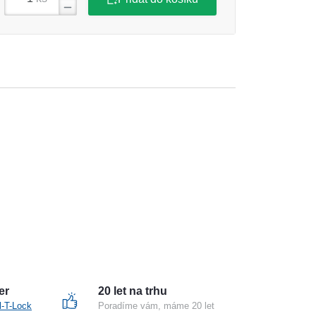
er
20 let na trhu
l-T-Lock
Poradíme vám, máme 20 let