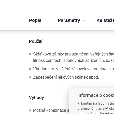
Popis
Parametry
Ke staž
Použití
Skříňkové zámky pro uzamčení veřejných šat
fitness centrech, sportovních zařízeních, ba
Vhodné pro zajištění zásuvek v prodejnách 
Zabezpečení lékových skříněk apod.
Informace o cook
Výhody
Kliknutím na Souhlasí
preferenční, analytic
Možná kombinace se čtečkou karet, ovládání
pohodlné používání we