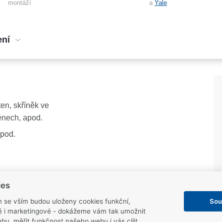
montáží
a
Yale
ení
en, skříněk ve
zénech, apod.
apod.
ies
Sou
m se vším budou uloženy cookies funkční,
ké i marketingové - dokážeme vám tak umožnit
 el. impulzem
bu, měřit funkčnost našeho webu i vás cílit