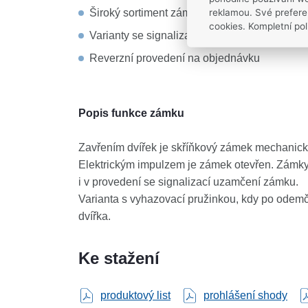
Široký sortiment zámků pro každou aplikaci
reklamou. Své prefere
cookies. Kompletní pol
Varianty se signalizací a vyhazovací pružink
Reverzní provedení na objednávku
Popis funkce zámku
Zavřením dvířek je skříňkový zámek mechanic
Elektrickým impulzem je zámek otevřen. Zámk
i v provedení se signalizací uzamčení zámku.
Varianta s vyhazovací pružinkou, kdy po odem
dvířka.
Ke stažení
produktový list
prohlášení shody