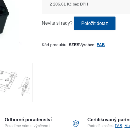
2 206,61 Kč
bez DPH
Nevíte si rady?
Položit dotaz
Kód produktu:
SZES
Výrobce:
FAB
Odborné poradenství
Certifikovaný partn
Poradíme vám s výběrem i
Partneři značek
FAB
,
Mu