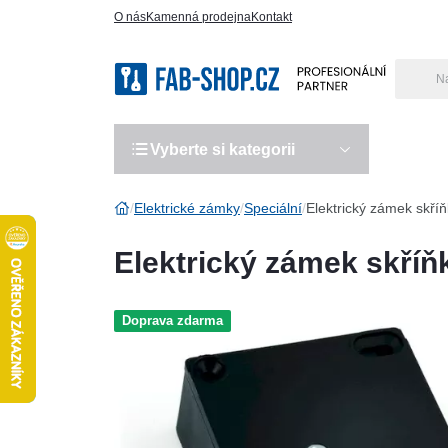
O nás
Kamenná prodejna
Kontakt
Vyberte si kategorii
Výro
Elektrické zámky
Speciální
Elektrický zámek skří
Elektrický zámek skříň
Doprava zdarma