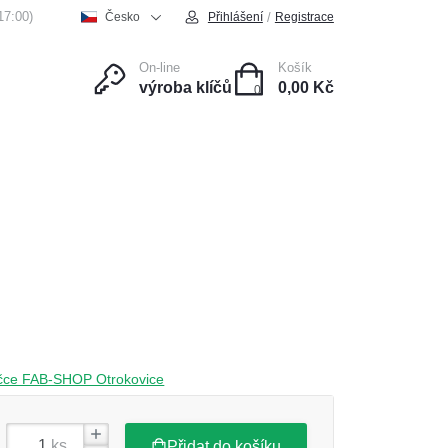
17:00)
/
Česko
Přihlášení
Registrace
On-line
Košík
výroba klíčů
0,00 Kč
0
ce
Kontakt
bočce FAB-SHOP Otrokovice
ks
Přidat do košíku