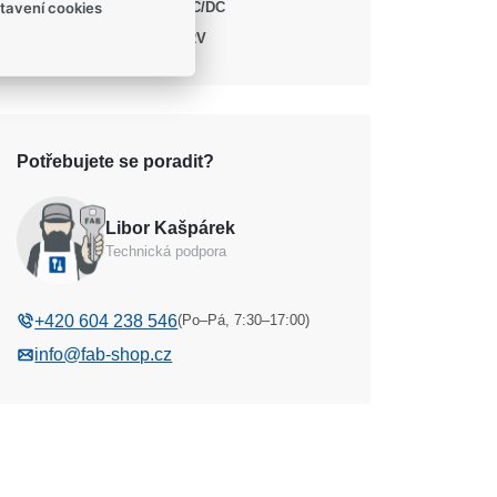
AC/DC
AC/DC
tavení cookies
Napětí
12V
Potřebujete se poradit?
Libor Kašpárek
Technická podpora
(Po–Pá, 7:30–17:00)
+420 604 238 546
info@fab-shop.cz