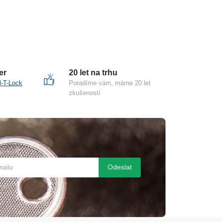
er
20 let na trhu
l-T-Lock
Poradíme vám, máme 20 let
zkušeností
Odeslat