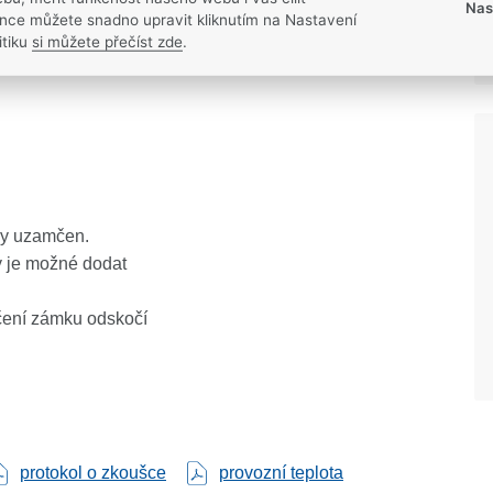
Nas
nce můžete snadno upravit kliknutím na Nastavení
itiku
si můžete přečíst zde
.
ou
ky uzamčen.
y je možné dodat
čení zámku odskočí
protokol o zkoušce
provozní teplota