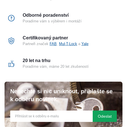
Mechanická blokáda
Ne
Funkce otevření pro jeden
Ano
Odborné poradenství
průchod
Poradíme vám s výběrem i montáží
Směr montáže
Oboustranný
Včetně montážní lišty
Ne
Certifikovaný partner
Signalizace
Ne
Partneři značek
FAB
,
Mul-T-Lock
a
Yale
Při odpojení napájení
Uzavřen
Nastavitelná západka
Ano
20 let na trhu
Poradíme vám, máme 20 let zkušeností
Nenechte si nic uniknout, přihlašte se
k odběru novinek.
Odeslat