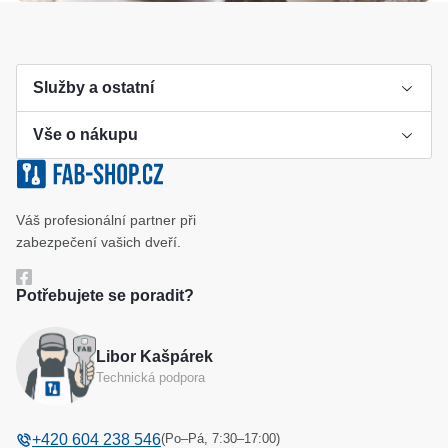
Služby a ostatní
Vše o nákupu
Výroba klíče
Klíčové systémy
Cookies a podmínky používání
Váš profesionální partner při
Katalog
Ochrana osobních údajů
zabezpečení vašich dveří.
Reference
Obchodní podmínky
Potřebujete se poradit?
Reklamační řád
Libor Kašpárek
Odstoupení od kupní smlouvy
Technická podpora
(Po–Pá, 7:30–17:00)
+420 604 238 546