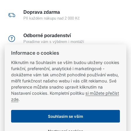
Doprava zdarma
Při každém nákupu nad 2 000 Kč
Odborné poradenství
Poradíme vám s výběrem i montáží
Informace o cookies
Certifikovaný partner
Kliknutím na Souhlasím se vším budou uloženy cookies
Partneři značek
FAB
,
Mul-T-Lock
a
Yale
funkční, preferenční, analytické i marketingové -
dokážeme vám tak umožnit pohodlné používání webu,
měřit funkčnost našeho webu i vás cílit reklamou. Své
20 let na trhu
preference můžete snadno upravit kliknutím na
Poradíme vám, máme 20 let zkušeností
Nastavení cookies. Kompletní politiku
si můžete přečíst
zde
.
Popis
Souhlasím se vším
Moderní řada elektrických otvíračů se širokým
Ke stažení