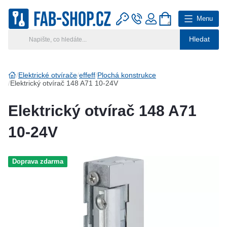
Menu
0
Hledat
Hlavní kategorie
Vyberte si kategorii
Elektrické otvírače
effeff
Plochá konstrukce
Elektrický otvírač 148 A71 10-24V
Výroba klíčů
Elektrický otvírač 148 A71
Klíčové systémy
10-24V
Rady a tipy
Doprava zdarma
Katalog
Reference
Kontakt