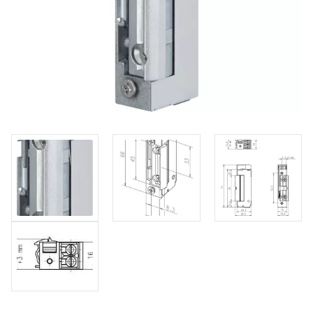
O nás
Kamenná prodejna
Kontakt
Vyberte region
Fabshop CZ
Fabshop SK