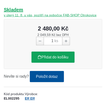
Skladem
v úterý 11. 8. u vás, pozítří na pobočce FAB-SHOP Otrokovice
2 480,00 Kč
2 049,59 Kč
bez DPH
ks
Přidat do košíku
Nevíte si rady?
Položit dotaz
Kód produktu:
Výrobce:
EL002295
Eff Eff