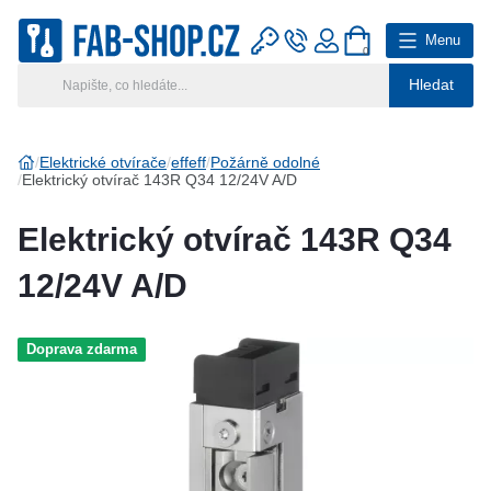
Menu
0
Hledat
Hlavní kategorie
Vyberte si kategorii
Elektrické otvírače
effeff
Požárně odolné
Elektrický otvírač 143R Q34 12/24V A/D
Výroba klíčů
Elektrický otvírač 143R Q34
Klíčové systémy
12/24V A/D
Rady a tipy
Doprava zdarma
Katalog
Reference
Kontakt