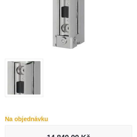
O nás
Kamenná prodejna
Kontakt
Vyberte region
Fabshop CZ
Fabshop SK
Na objednávku