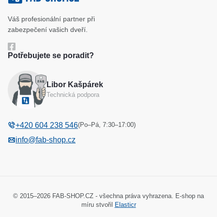
Klíčové systémy
Cookies a podmínky používání
Váš profesionální partner při
Katalog
Ochrana osobních údajů
zabezpečení vašich dveří.
Reference
Obchodní podmínky
Potřebujete se poradit?
Reklamační řád
Libor Kašpárek
Odstoupení od kupní smlouvy
Technická podpora
(Po–Pá, 7:30–17:00)
+420 604 238 546
info@fab-shop.cz
© 2015–2026 FAB-SHOP.CZ - všechna práva vyhrazena. E-shop na
míru stvořil
Elasticr