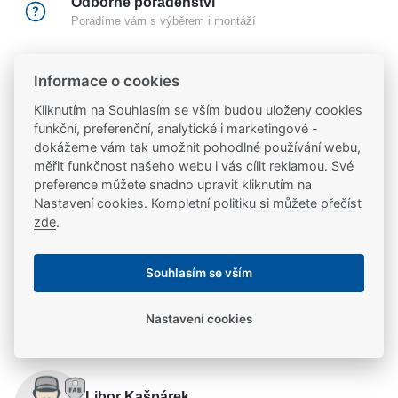
Odborné poradenství
Poradíme vám s výběrem i montáží
Certifikovaný partner
Informace o cookies
Partneři značek
FAB
,
Mul-T-Lock
a
Yale
Kliknutím na Souhlasím se vším budou uloženy cookies
funkční, preferenční, analytické i marketingové -
20 let na trhu
dokážeme vám tak umožnit pohodlné používání webu,
Poradíme vám, máme 20 let zkušeností
měřit funkčnost našeho webu i vás cílit reklamou. Své
preference můžete snadno upravit kliknutím na
Nastavení cookies. Kompletní politiku
si můžete přečíst
zde
.
Popis
Souhlasím se vším
Řadu otvíračů 143 lze použít pro montáž do požárně
Parametry
odolných dveří, použitý materiál splňuje teplotní
Nastavení cookies
odolnost cca 1 000°C vyžadovanou u požárně
Parametry a specifikace
Potřebujete se poradit?
odolných dveří.Pod napětím průchozí, bez napětí
blokován + monitorovací kontakt. - Speciální
Řada el. otevírače
Řada 143
elektrické otvírače pro požárně odolné dveře. -
Libor Kašpárek