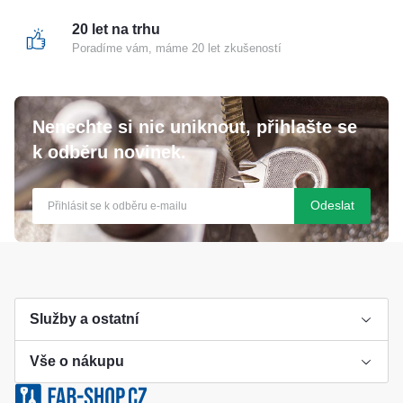
Nastavitelná západka
Ano
20 let na trhu
Poradíme vám, máme 20 let zkušeností
Nenechte si nic uniknout, přihlašte se
k odběru novinek.
Odeslat
Služby a ostatní
Vše o nákupu
Výroba klíče