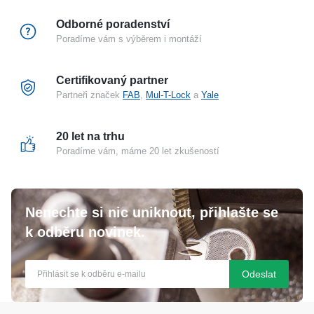
Funkce otevření pro jeden
Ne
Odborné poradenství
průchod
Poradíme vám s výběrem i montáží
Směr montáže
Oboustranný
Včetně montážní lišty
Ne
Certifikovaný partner
Signalizace
Ano
Partneři značek
FAB
,
Mul-T-Lock
a
Yale
Při odpojení napájení
Uzavřen
Nastavitelná západka
Ano
20 let na trhu
Poradíme vám, máme 20 let zkušeností
Nenechte si nic uniknout, přihlašte se
k odběru novinek.
Odeslat