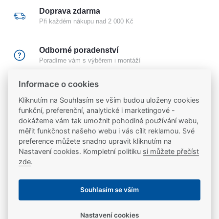
Doprava zdarma
Při každém nákupu nad 2 000 Kč
Odborné poradenství
Poradíme vám s výběrem i montáží
Informace o cookies
Certifikovaný partner
Kliknutím na Souhlasím se vším budou uloženy cookies
Partneři značek
FAB
,
Mul-T-Lock
a
Yale
funkční, preferenční, analytické i marketingové -
dokážeme vám tak umožnit pohodlné používání webu,
20 let na trhu
měřit funkčnost našeho webu i vás cílit reklamou. Své
Poradíme vám, máme 20 let zkušeností
preference můžete snadno upravit kliknutím na
Nastavení cookies. Kompletní politiku
si můžete přečíst
zde
.
Popis
Souhlasím se vším
Řadu otvíračů 118 nelze použít pro montáž do
Ke stažení
požárně odolných dveří z důvodu použitého
Nastavení cookies