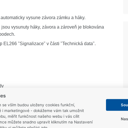
 automaticky vysune závora zámku a háky.
jsou vysunuty háky, závora a zároveň je blokována
 bodech.
p EL266 "Signalizace" v části "Technická data".
dy
ies
Sou
m se vším budou uloženy cookies funkční,
ké i marketingové - dokážeme vám tak umožnit
 závory a protiplechy
bu, měřit funkčnost našeho webu i vás cílit
Nas
nce můžete snadno upravit kliknutím na Nastavení
itiku
si můžete přečíst zde
.