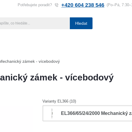
+420 604 238 546
Potřebujete poradit?
(Po–Pá, 7:30–
Hledat
ba klíčů
Klíčové systémy
Rady a tipy
Katalog
Referen
Mechanický zámek - vícebodový
anický zámek - vícebodový
Varianty EL366 (10)
EL366/65/24/2000 Mechanický 