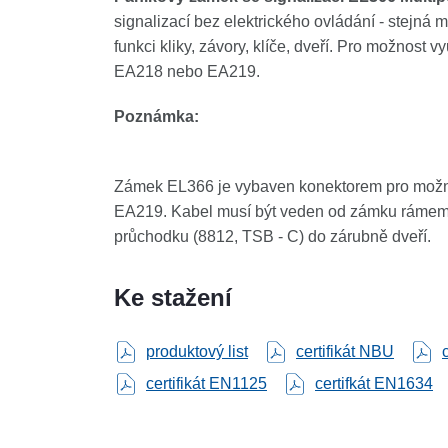
signalizací bez elektrického ovládání - stejná
funkci kliky, závory, klíče, dveří. Pro možnost 
EA218 nebo EA219.
Poznámka:
Zámek EL366 je vybaven konektorem pro možn
EA219. Kabel musí být veden od zámku rámem 
průchodku (8812, TSB - C) do zárubně dveří.
Ke stažení
produktový list
certifikát NBU
certifikát EN1125
certifkát EN1634