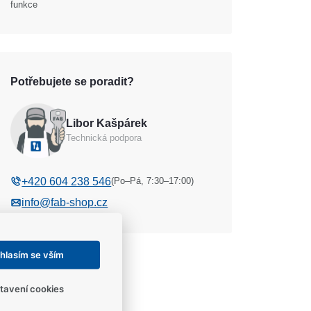
funkce
Potřebujete se poradit?
Libor Kašpárek
Technická podpora
(Po–Pá, 7:30–17:00)
+420 604 238 546
info@fab-shop.cz
hlasím se vším
tavení cookies