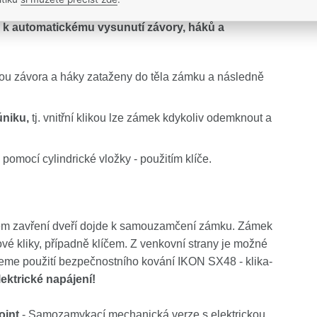
čně s hlavní střelkou zatlačena o protiplech do těla zámku
 k automatickému vysunutí závory, háků a
sou závora a háky zataženy do těla zámku a následně
úniku,
tj. vnitřní klikou lze zámek kdykoliv odemknout a
pomocí cylindrické vložky - použitím klíče.
ém zavření dveří dojde k samouzamčení zámku. Zámek
ové kliky, případně klíčem. Z venkovní strany je možné
me použití bezpečnostního kování IKON SX48 - klika-
ektrické napájení!
oint
- Samozamykací mechanická verze s elektrickou