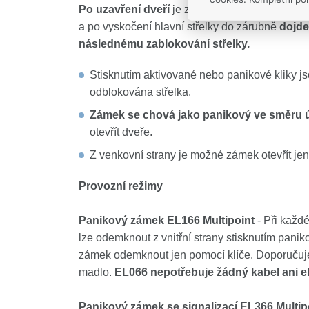
Po uzavření dveří
je zajišťovací střelka spole
a po vyskočení hlavní střelky do zárubně
dojde
následnému zablokování střelky
.
Stisknutím aktivované nebo panikové kliky j
odblokována střelka.
Zámek se chová jako panikový ve směru 
otevřít dveře.
Z venkovní strany je možné zámek otevřít jen 
Provozní režimy
Panikový zámek EL166 Multipoint
- Při každ
lze odemknout z vnitřní strany stisknutím panik
zámek odemknout jen pomocí klíče. Doporučuje
madlo.
EL066 nepotřebuje žádný kabel ani el
Panikový zámek se signalizací EL366 Multip