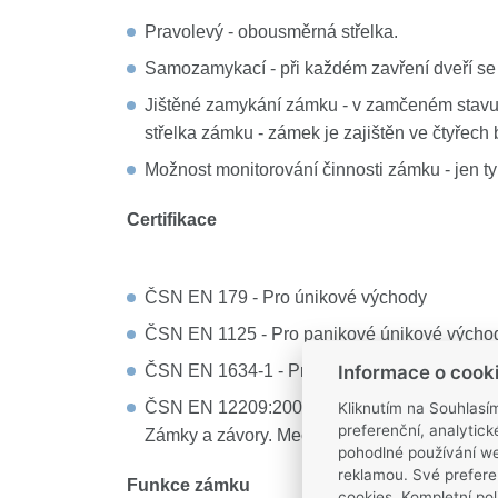
Pravolevý - obousměrná střelka.
Samozamykací - při každém zavření dveří se
Jištěné zamykání zámku - v zamčeném stavu 
střelka zámku - zámek je zajištěn ve čtyřech
Možnost monitorování činnosti zámku - jen ty
Certifikace
ČSN EN 179 - Pro únikové východy
ČSN EN 1125 - Pro panikové únikové výcho
ČSN EN 1634-1 - Pro požárně odolné dveře
Informace o cook
ČSN EN 12209:2004 Stavební kování.
Kliknutím na Souhlasí
preferenční, analytic
Zámky a závory. Mechanicky ovládané zámky,
pohodlné používání we
reklamou. Své prefere
Funkce zámku
cookies. Kompletní pol