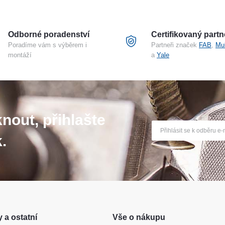
Odborné poradenství
Certifikovaný partn
Poradíme vám s výběrem i
Partneři značek
FAB
,
Mu
montáží
a
Yale
nout, přihlašte
.
 a ostatní
Vše o nákupu