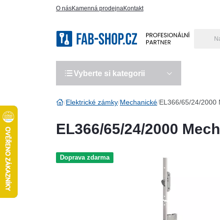
O nás
Kamenná prodejna
Kontakt
Vyberte si kategorii
Výro
Elektrické zámky
Mechanické
EL366/65/24/2000 
EL366/65/24/2000 Mech
Doprava zdarma