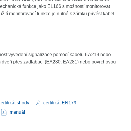
 mechanická funkce jako EL166 s možností monitorovat
využití monitorovací funkce je nutné k zámku přivést kabel
ost vyvedení signalizace pomocí kabelu EA218 nebo
dveří přes zadlabací (EA280, EA281) nebo povrchovou
certifikát shody
certifikát EN179
manuál