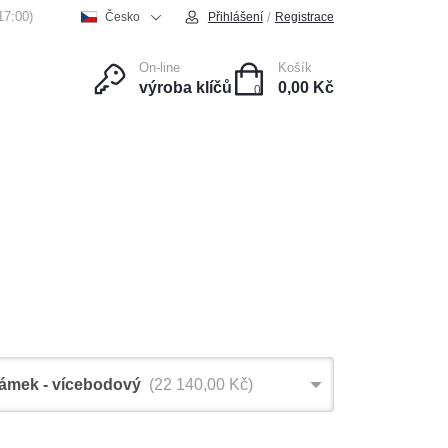
17:00)
/
Česko
Přihlášení
Registrace
On-line
Košík
výroba klíčů
0,00 Kč
0
ce
Kontakt
zámek - vícebodový
22 140,00 Kč