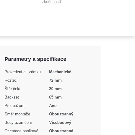
zkušeností
Parametry a specifikace
Provedení el. zámku
Mechanické
Rozteč
72 mm
Šíře čela
20 mm
Backset
65 mm
Protipožární
Ano
Směr montáže
Oboustranný
Body uzamčení
Vícebodový
Orientace panikové
Oboustranná