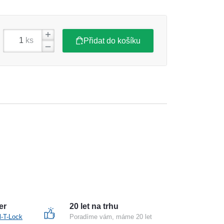
ks
Přidat do košíku
er
20 let na trhu
l-T-Lock
Poradíme vám, máme 20 let