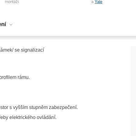
montáží
a
Yale
ení
mek/ se signalizací
profilem rámu.
ostor s vyšším stupněm zabezpečení.
eby elektrického ovládání.