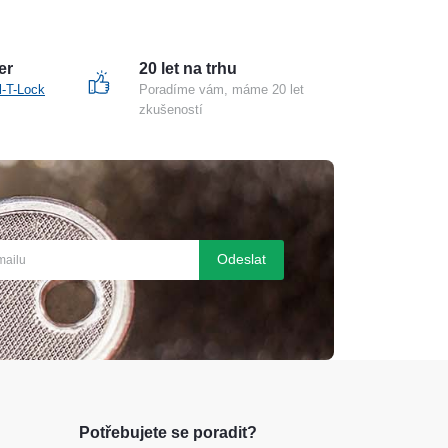
er
20 let na trhu
l-T-Lock
Poradíme vám, máme 20 let
zkušeností
Odeslat
Potřebujete se poradit?