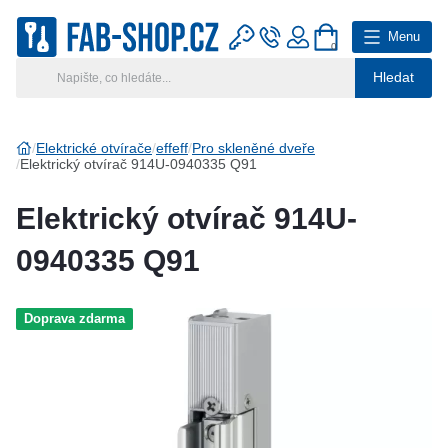
Menu
0
Hledat
Hlavní kategorie
Vyberte si kategorii
Elektrické otvírače
effeff
Pro skleněné dveře
Elektrický otvírač 914U-0940335 Q91
Výroba klíčů
Elektrický otvírač 914U-
Klíčové systémy
0940335 Q91
Rady a tipy
Doprava zdarma
Katalog
Reference
Kontakt