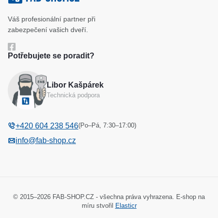
uzavřeny.
Klíčové systémy
Cookies a podmínky používání
Váš profesionální partner při
Katalog
Verze 934UR
–
el. otvirač je navic vybaven
Ochrana osobních údajů
zabezpečení vašich dveří.
mikrospinačem se svorkovnici, ktery plně nahradi
Reference
Obchodní podmínky
přidavne kontakty, instalovane na dveřich. Možny
Potřebujete se poradit?
monitoring zavřenych dveři.
Reklamační řád
Libor Kašpárek
Odstoupení od kupní smlouvy
Technická podpora
(Po–Pá, 7:30–17:00)
+420 604 238 546
info@fab-shop.cz
© 2015–2026 FAB-SHOP.CZ - všechna práva vyhrazena. E-shop na
míru stvořil
Elasticr