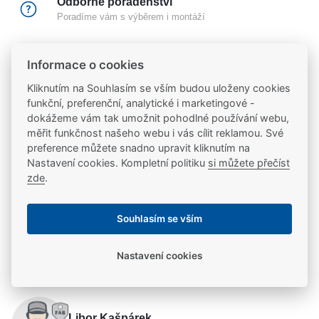
Odborné poradenství
Poradíme vám s výběrem i montáží
Certifikovaný partner
Informace o cookies
Partneři značek
FAB
,
Mul-T-Lock
a
Yale
Kliknutím na Souhlasím se vším budou uloženy cookies
funkční, preferenční, analytické i marketingové -
20 let na trhu
dokážeme vám tak umožnit pohodlné používání webu,
Poradíme vám, máme 20 let zkušeností
měřit funkčnost našeho webu i vás cílit reklamou. Své
preference můžete snadno upravit kliknutím na
Nastavení cookies. Kompletní politiku
si můžete přečíst
zde
.
Popis
Souhlasím se vším
Použití
Parametry
Nastavení cookies
Specialni elektricke otvirače pro kontrolu průchodu
Parametry a specifikace
Potřebujete se poradit?
skleněných dveři. Patentově chraněna konstrukce
zavirače umožňuje zajištěni skleněne desky do šiře
Řada el. otevírače
Řada 914U
9
–
12 nebo 13
–
15 mm. Otvirač je možne zapustit do
Libor Kašpárek