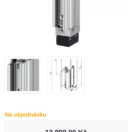
O nás
Kamenná prodejna
Kontakt
Vyberte region
Fabshop CZ
Fabshop SK
Na objednávku