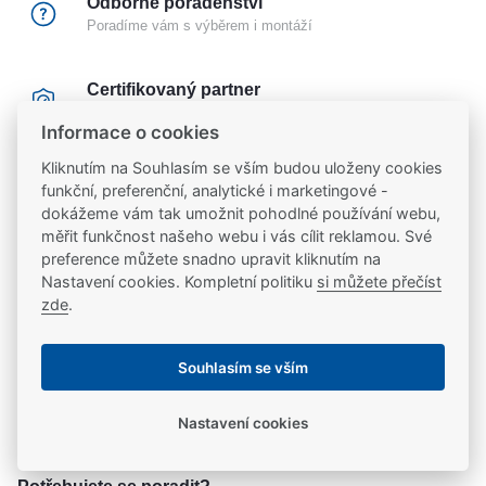
Odborné poradenství
Poradíme vám s výběrem i montáží
Certifikovaný partner
Partneři značek
FAB
,
Mul-T-Lock
a
Yale
Informace o cookies
Kliknutím na Souhlasím se vším budou uloženy cookies
20 let na trhu
funkční, preferenční, analytické i marketingové -
Poradíme vám, máme 20 let zkušeností
dokážeme vám tak umožnit pohodlné používání webu,
měřit funkčnost našeho webu i vás cílit reklamou. Své
preference můžete snadno upravit kliknutím na
Popis
Nastavení cookies. Kompletní politiku
si můžete přečíst
zde
.
Použití
Ke stažení
Souhlasím se vším
Moderní řada elektrických otvíračů se širokým
Ke stažení
Parametry
rozsahem výrobních provedení, která pokrývají
Nastavení cookies
všechny běžné požadavky výrobců a uživatelů dveří.
produktový list
produktový list
Parametry a specifikace