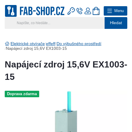
Menu
0
Hledat
Hlavní kategorie
Vyberte si kategorii
Elektrické otvírače
effeff
Do výbušného prostředí
Napájecí zdroj 15,6V EX1003-15
Výroba klíčů
Napájecí zdroj 15,6V EX1003-
Klíčové systémy
15
Rady a tipy
Doprava zdarma
Katalog
Reference
Kontakt