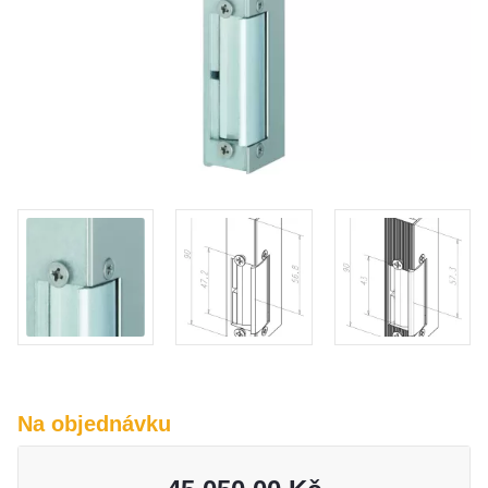
O nás
Kamenná prodejna
Kontakt
Vyberte region
Fabshop CZ
Fabshop SK
Na objednávku