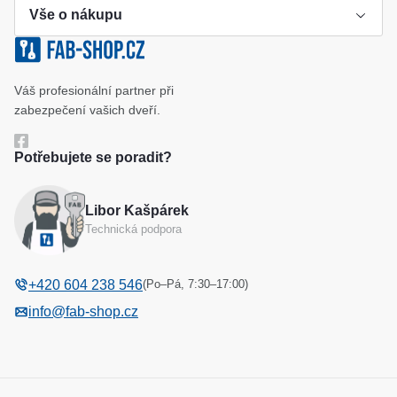
Vše o nákupu
přídavné kontakty, instalované na dveřích.
Výroba klíče
Klíčové systémy
Cookies a podmínky používání
Váš profesionální partner při
Katalog
Ochrana osobních údajů
zabezpečení vašich dveří.
Reference
Obchodní podmínky
Potřebujete se poradit?
Reklamační řád
Libor Kašpárek
Odstoupení od kupní smlouvy
Technická podpora
(Po–Pá, 7:30–17:00)
+420 604 238 546
info@fab-shop.cz