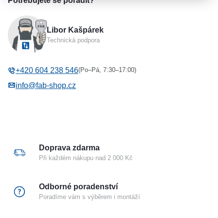
Potřebujete se poradit?
Výhody
Řada el. otevírače
Řada ATEX
• malá konstrukční velikost (šíře pouze 16 mm)
Libor Kašpárek
Výrobce
EFF EFF
Technická podpora
Provedení el. otevírače
Do výbušného prostředí
• širokorozsahová cívka
• šroubovací / plug-in konektor
(Po–Pá, 7:30–17:00)
+420 604 238 546
info@fab-shop.cz
• symetrický konstrukční tvar
• libovolný směr DIN montáže včetně horizontální
• rádiusová západka
Doprava zdarma
Popis funkce
Při každém nákupu nad 2 000 Kč
118 a 118RR
Odborné poradenství
Poradíme vám s výběrem i montáží
Je v poloze ODBLOKOVÁNO jen po dobu trvání
napěťového impulzu. Mimo tuto dobu jsou dveře