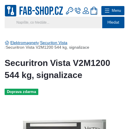
Menu
0
Hledat
Hlavní kategorie
Vyberte si kategorii
Elektromagnety
Securiton Vista
Securitron Vista V2M1200 544 kg, signalizace
Výroba klíčů
Securitron Vista V2M1200
Klíčové systémy
544 kg, signalizace
Rady a tipy
Doprava zdarma
Katalog
Reference
Kontakt