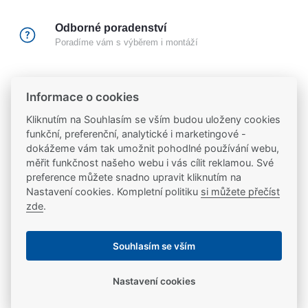
Odborné poradenství
Poradíme vám s výběrem i montáží
Certifikovaný partner
Informace o cookies
Partneři značek
FAB
,
Mul-T-Lock
a
Yale
Kliknutím na Souhlasím se vším budou uloženy cookies
funkční, preferenční, analytické i marketingové -
20 let na trhu
dokážeme vám tak umožnit pohodlné používání webu,
Poradíme vám, máme 20 let zkušeností
měřit funkčnost našeho webu i vás cílit reklamou. Své
preference můžete snadno upravit kliknutím na
Nastavení cookies. Kompletní politiku
si můžete přečíst
Popis
zde
.
Přídržný elektromagnet Securitron Vista® V2M1200
Ke stažení
Souhlasím se vším
544 kg interiérový Použití Interiérový elektromagnet s
přídržnou silou 272 kg. Tělo elektromagnetu vyrobené
Nastavení cookies
Ke stažení
Parametry
z broušeného hliníku. Elektronika elektromagnetu