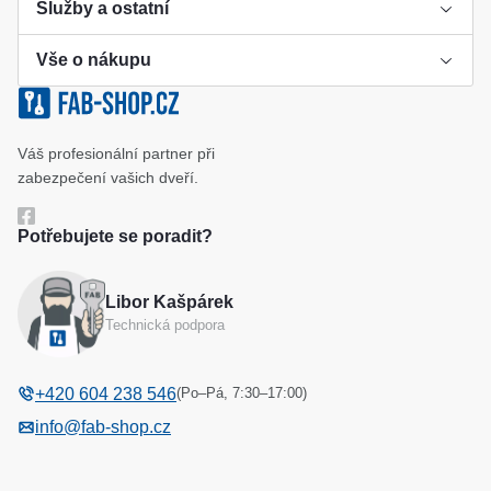
Služby a ostatní
Vše o nákupu
Výroba klíče
Klíčové systémy
Cookies a podmínky používání
Váš profesionální partner při
Katalog
Ochrana osobních údajů
zabezpečení vašich dveří.
Reference
Obchodní podmínky
Potřebujete se poradit?
Reklamační řád
Libor Kašpárek
Odstoupení od kupní smlouvy
Technická podpora
(Po–Pá, 7:30–17:00)
+420 604 238 546
info@fab-shop.cz