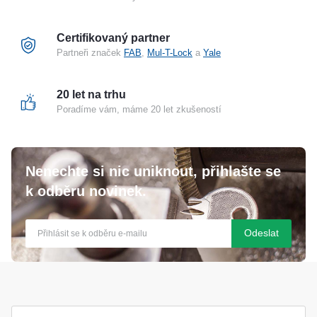
Certifikovaný partner
Partneři značek
FAB
,
Mul-T-Lock
a
Yale
20 let na trhu
Poradíme vám, máme 20 let zkušeností
Nenechte si nic uniknout, přihlašte se
k odběru novinek.
Odeslat