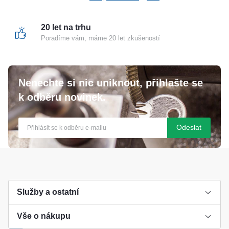
A612 těsnící hmota - A115 spodní ramínko
20 let na trhu
Poradíme vám, máme 20 let zkušeností
Nenechte si nic uniknout, přihlašte se
k odběru novinek.
Odeslat
Služby a ostatní
Vše o nákupu
Výroba klíče