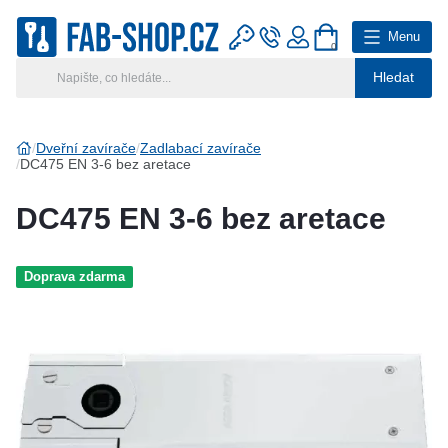
Menu
0
Hledat
Hlavní kategorie
Vyberte si kategorii
Dveřní zavírače
Zadlabací zavírače
DC475 EN 3-6 bez aretace
Výroba klíčů
DC475 EN 3-6 bez aretace
Klíčové systémy
Doprava zdarma
Rady a tipy
Katalog
Reference
Kontakt