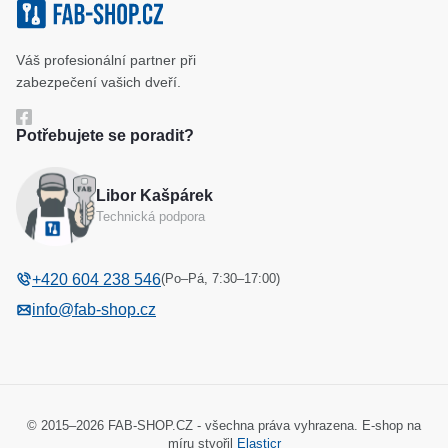
Klíčové systémy
Cookies a podmínky používání
Váš profesionální partner při
Katalog
Ochrana osobních údajů
zabezpečení vašich dveří.
Reference
Obchodní podmínky
Potřebujete se poradit?
Reklamační řád
Libor Kašpárek
Odstoupení od kupní smlouvy
Technická podpora
(Po–Pá, 7:30–17:00)
+420 604 238 546
info@fab-shop.cz
© 2015–2026 FAB-SHOP.CZ - všechna práva vyhrazena. E-shop na
míru stvořil
Elasticr