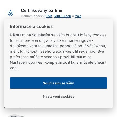
Certifikovaný partner
Partneři značek
FAB
,
Mul-T-Lock
a
Yale
Informace o cookies
20 let na trhu
Kliknutím na Souhlasím se vším budou uloženy cookies
Poradíme vám, máme 20 let zkušeností
funkční, preferenční, analytické i marketingové -
dokážeme vám tak umožnit pohodlné používání webu,
měřit funkčnost našeho webu i vás cílit reklamou. Své
Popis
preference můžete snadno upravit kliknutím na
Nastavení cookies. Kompletní politiku
si můžete přečíst
zde
.
Podlahový dveřní zavírač s vačkovou technologií a
Ke stažení
nastavitelnou zavírací silou pro velké a velmi těžké
Souhlasím se vším
dveře - rozsah síly EN 3-6 - pro požárně odolné a
Ke stažení
Parametry
kouřotěsné dveře - síla zavírače nastavitelná na těle
Nastavení cookies
zavírače pomocí ventilu - použitelné běžné i pro
montazni_navod_DC475 (193)
Parametry a specifikace
obousměrně otevírané dveře do šířky 1400 mm -
Potřebujete se poradit?
plynule nastavitelná rychlost zavíraní a dovíraní
Výrobce
ASSA ABLOY