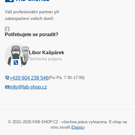
Klíčové systémy
Cookies a podmínky používání
Váš profesionální partner při
Katalog
Ochrana osobních údajů
zabezpečení vašich dveří.
Reference
Obchodní podmínky
Potřebujete se poradit?
Reklamační řád
Libor Kašpárek
Odstoupení od kupní smlouvy
Technická podpora
(Po–Pá, 7:30–17:00)
+420 604 238 546
info@fab-shop.cz
© 2015–2026 FAB-SHOP.CZ - všechna práva vyhrazena. E-shop na
míru stvořil
Elasticr