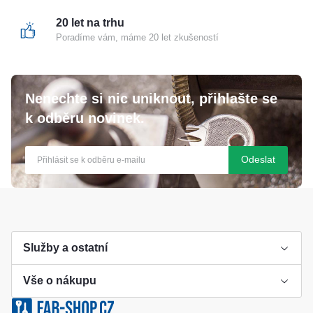
20 let na trhu
Poradíme vám, máme 20 let zkušeností
Nenechte si nic uniknout, přihlašte se
k odběru novinek.
Odeslat
Služby a ostatní
Vše o nákupu
Výroba klíče