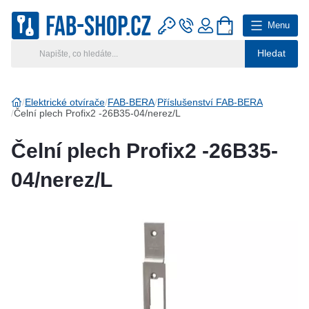
Menu
0
Hledat
Hlavní kategorie
Vyberte si kategorii
Elektrické otvírače
FAB-BERA
Příslušenství FAB-BERA
Čelní plech Profix2 -26B35-04/nerez/L
Výroba klíčů
Čelní plech Profix2 -26B35-
Klíčové systémy
04/nerez/L
Rady a tipy
Katalog
Reference
Kontakt