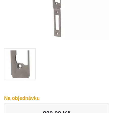
O nás
Kamenná prodejna
Kontakt
Vyberte region
Fabshop CZ
Fabshop SK
Na objednávku