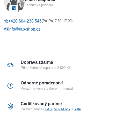
Typ příslušenství
Montážní lišta pro el. otvírače
Technická podpora
effeff ProFix® 2
(Po–Pá, 7:30–17:00)
+420 604 238 546
info@fab-shop.cz
Doprava zdarma
Při každém nákupu nad 2 000 Kč
Odborné poradenství
Poradíme vám s výběrem i montáží
Certifikovaný partner
Partneři značek
FAB
,
Mul-T-Lock
a
Yale