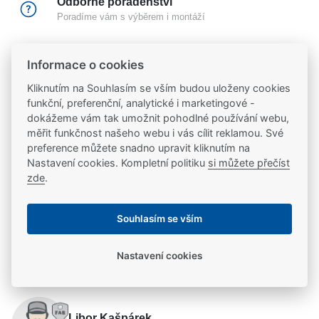
Odborné poradenství
Poradíme vám s výběrem i montáží
Certifikovaný partner
Informace o cookies
Partneři značek
FAB
,
Mul-T-Lock
a
Yale
Kliknutím na Souhlasím se vším budou uloženy cookies
funkční, preferenční, analytické i marketingové -
20 let na trhu
dokážeme vám tak umožnit pohodlné používání webu,
Poradíme vám, máme 20 let zkušeností
měřit funkčnost našeho webu i vás cílit reklamou. Své
preference můžete snadno upravit kliknutím na
Nastavení cookies. Kompletní politiku
si můžete přečíst
zde
.
Popis
Souhlasím se vším
Montážní lišta pro elektrické otvírače effeff ProFix® 2
Parametry
Nastavení cookies
Parametry a specifikace
Potřebujete se poradit?
Výrobce
EFF EFF
Libor Kašpárek