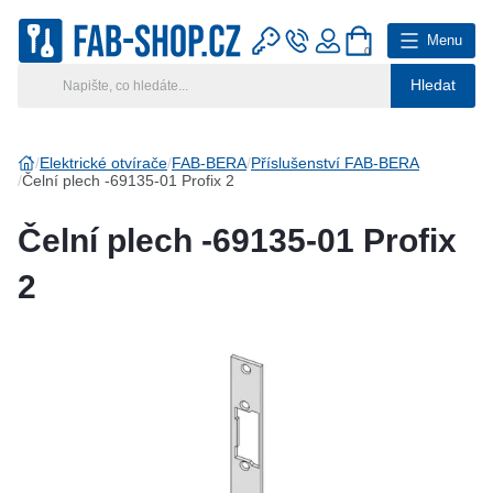
Menu
0
Hledat
Hlavní kategorie
Vyberte si kategorii
Elektrické otvírače
FAB-BERA
Příslušenství FAB-BERA
Čelní plech -69135-01 Profix 2
Výroba klíčů
Čelní plech -69135-01 Profix
Klíčové systémy
2
Rady a tipy
Katalog
Reference
Kontakt