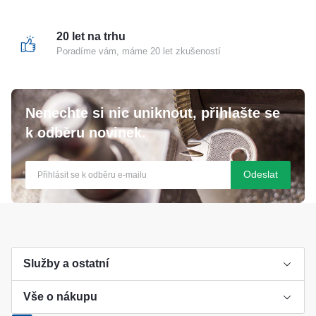
20 let na trhu
Poradíme vám, máme 20 let zkušeností
Nenechte si nic uniknout, přihlašte se
k odběru novinek.
Odeslat
Služby a ostatní
Vše o nákupu
Výroba klíče