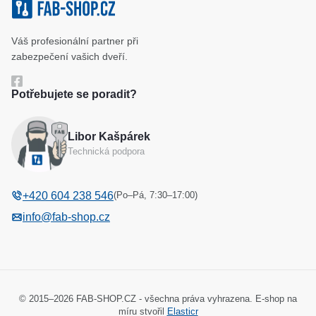
Klíčové systémy
Cookies a podmínky používání
Váš profesionální partner při
Katalog
Ochrana osobních údajů
zabezpečení vašich dveří.
Reference
Obchodní podmínky
Potřebujete se poradit?
Reklamační řád
Libor Kašpárek
Odstoupení od kupní smlouvy
Technická podpora
(Po–Pá, 7:30–17:00)
+420 604 238 546
info@fab-shop.cz
© 2015–2026 FAB-SHOP.CZ - všechna práva vyhrazena. E-shop na
míru stvořil
Elasticr