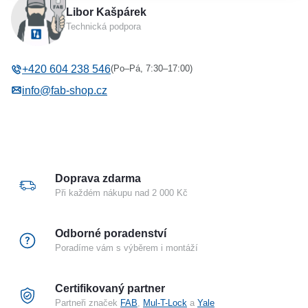
Libor Kašpárek
Typ příslušenství
Montážní lišta pro el. otvírače
Technická podpora
effeff ProFix® 2
(Po–Pá, 7:30–17:00)
+420 604 238 546
info@fab-shop.cz
Doprava zdarma
Při každém nákupu nad 2 000 Kč
Odborné poradenství
Poradíme vám s výběrem i montáží
Certifikovaný partner
Partneři značek
FAB
,
Mul-T-Lock
a
Yale