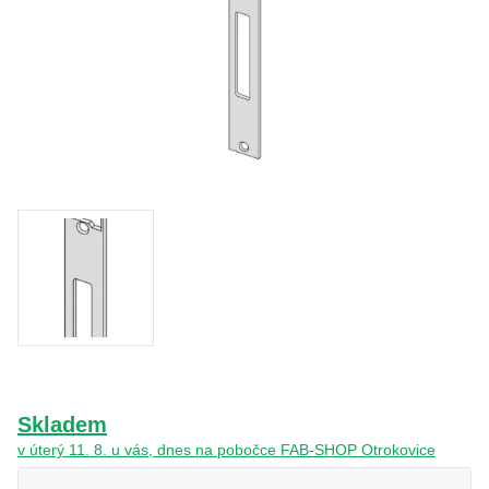
O nás
Kamenná prodejna
Kontakt
Vyberte region
Fabshop CZ
Fabshop SK
Skladem
v úterý 11. 8. u vás, dnes na pobočce FAB-SHOP Otrokovice