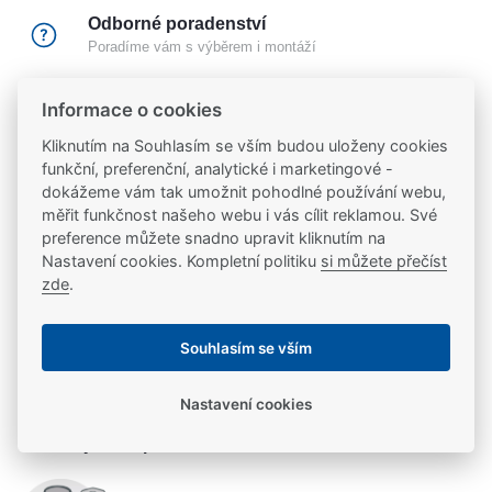
Odborné poradenství
Poradíme vám s výběrem i montáží
Informace o cookies
Certifikovaný partner
Partneři značek
FAB
,
Mul-T-Lock
a
Yale
Kliknutím na Souhlasím se vším budou uloženy cookies
funkční, preferenční, analytické i marketingové -
dokážeme vám tak umožnit pohodlné používání webu,
20 let na trhu
měřit funkčnost našeho webu i vás cílit reklamou. Své
Poradíme vám, máme 20 let zkušeností
preference můžete snadno upravit kliknutím na
Nastavení cookies. Kompletní politiku
si můžete přečíst
zde
.
Popis
Souhlasím se vším
Montážní lišta pro elektrické otvírače effeff ProFix® 2
Parametry
Nastavení cookies
Parametry a specifikace
Potřebujete se poradit?
Výrobce
EFF EFF