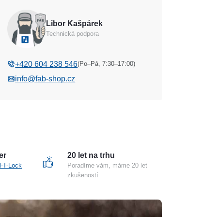
Libor Kašpárek
Technická podpora
(Po–Pá, 7:30–17:00)
+420 604 238 546
info@fab-shop.cz
er
20 let na trhu
l-T-Lock
Poradíme vám, máme 20 let
zkušeností