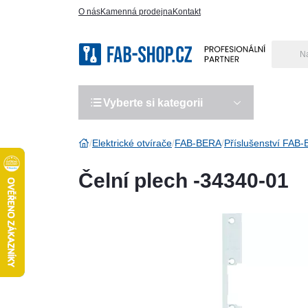
O nás
Kamenná prodejna
Kontakt
Vyberte si kategorii
Výro
Elektrické otvírače
FAB-BERA
Příslušenství FAB
Čelní plech -34340-01