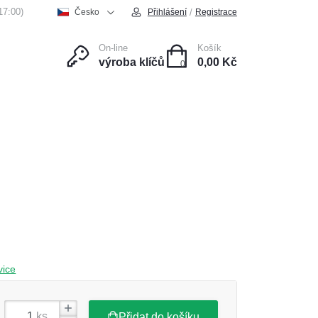
17:00)
/
Česko
Přihlášení
Registrace
On-line
Košík
výroba klíčů
0,00 Kč
0
ce
Kontakt
vice
ks
Přidat do košíku