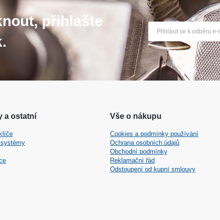
nout, přihlašte
.
 a ostatní
Vše o nákupu
klíče
Cookies a podmínky používání
 systémy
Ochrana osobních údajů
Obchodní podmínky
ce
Reklamační řád
Odstoupení od kupní smlouvy