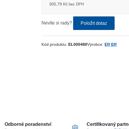
305,79 Kč
bez DPH
Nevíte si rady?
Položit dotaz
Kód produktu:
EL000480
Výrobce:
Eff Eff
Odborné poradenství
Certifikovaný partn