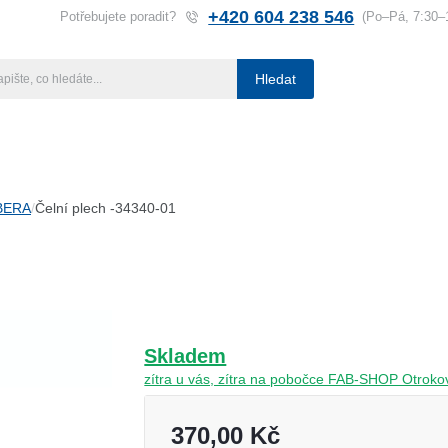
+420 604 238 546
Potřebujete poradit?
(Po–Pá, 7:30–
Hledat
ba klíčů
Klíčové systémy
Rady a tipy
Katalog
Referen
-BERA
Čelní plech -34340-01
Skladem
zítra u vás, zítra na pobočce FAB-SHOP Otroko
370,00 Kč