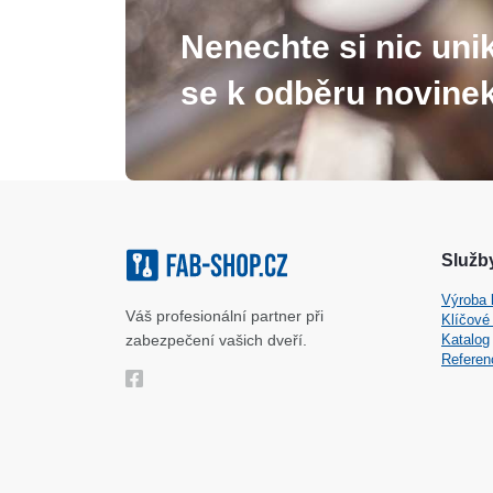
Nenechte si nic unik
se k odběru novinek
Služby
Výroba 
Váš profesionální partner při
Klíčové
zabezpečení vašich dveří.
Katalog
Referen