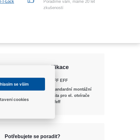
l-T-Lock
Poradíme vám, máme 20 let
zkušeností
Parametry a specifikace
Výrobce
EFF EFF
hlasím se vším
Typ příslušenství
Standardní montážní
lišta pro el. otvírače
tavení cookies
effeff
Potřebujete se poradit?