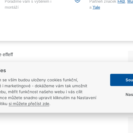
Poradíme vám s výběrem i
Partneři značek
FAB
,
Mu
montáží
a
Yale
 effeff
ies
Sou
m se vším budou uloženy cookies funkční,
ké i marketingové - dokážeme vám tak umožnit
bu, měřit funkčnost našeho webu i vás cílit
Nas
nce můžete snadno upravit kliknutím na Nastavení
itiku
si můžete přečíst zde
.